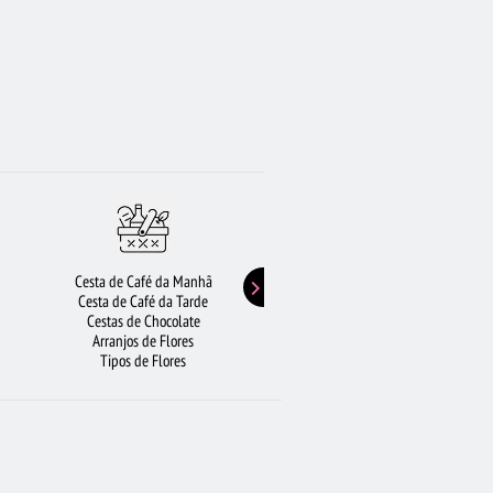
Cesta de Café da Manhã
Buquê de Girassol
Cesta de Café da Tarde
Presentes de Aniversário
Cestas de Chocolate
Buquê de Rosas Vermelhas
Arranjos de Flores
Rosas Amarelas
Tipos de Flores
Lírios