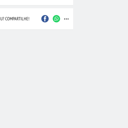
...
João Pessoa
São Bernardo do Camp
Contagem
Itajaí
U? COMPARTILHE!
Osasco
Santo André
Barueri
Maceió
Nova Iguaçu
Duque de Caxias
Joinville
Cascavel
 Preto
Marília
Taubaté
Bauru
Aracaju