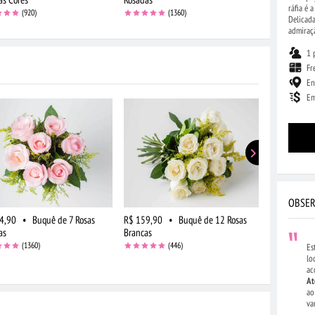
ráfia é 
(920)
(1360)
Delicada
admiraçã
1 
Fr
En
Em
OBSER
4,90
•
Buquê de 7 Rosas
R$ 159,90
•
Buquê de 12 Rosas
R$ 194,90
as
Brancas
Rosadas
(1360)
(446)
Es
lo
ac
At
ao
va