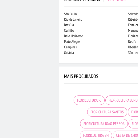
São Paulo
Salvado
Rio de Janeiro
Ribeirã
Brasília
Fortale
Curitiba
Manaus
Belo Horizonte
Florian
Porto Alegre
Recife
Campinas
Uberlân
Goiânia
São Jo
MAIS PROCURADOS
FLORICULTURA RJ
FLORICULTURA JUND
FLORICULTURA SANTOS
FLOR
FLORICULTURA JOÃO PESSOA
FLO
FLORICULTURA BH
CESTA DE CHO