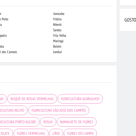
r
Sorocaba
Indaiatuba
o Preto
Vitória
Campo Grande
GOSTO
za
Niterói
Piracicaba
Santos
Londrina
ópolis
Vila Velha
Juiz de Fora
Maringá
São Luis
dia
Belém
São José do Rio
sé dos Campos
Jundiaí
Caxias do Sul
IAÍ
BUQUÊ DE ROSAS VERMELHAS
FLORICULTURA GUARULHOS
ICULTURA RECIFE
FLORICULTURA SÃO JOSÉ DOS CAMPOS
RICULTURA PORTO ALEGRE
ROSAS
RAMALHETE DE FLORES
COLATE
FLORES VERMELHAS
LÍRIO
FLORES DO CAMPO