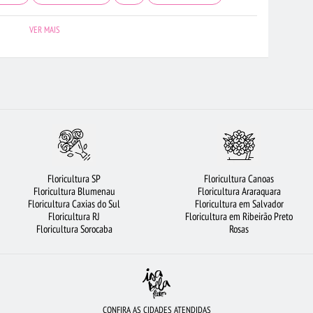
ORES
FLORES
ROSAS AMARELAS
FLORICULTURA FORTALEZA
VER MAIS
LÚCIA
ARRANJO DE FLORES
CIDADES MAIS PROCURADAS
CAMPO
FLORICULTURA OSASCO
FLORICULTURA CURITIBA
RICULTURA MANAUS
FLORES BRANCAS
FLORICULTURA GOIÂNIA
CESTA DE CAFÉ DA MANHÃ
VIOLETA
FLORICULTURA NITERÓI
DE 12 ROSAS VERMELHAS
BUQUÊ DE 20 ROSAS VERMELHAS
Floricultura SP
Floricultura Canoas
FLORICULTURA BARUERI
FLORES COLORIDAS
ROSAS VERMELHAS
Floricultura Blumenau
Floricultura Araraquara
Floricultura Caxias do Sul
Floricultura em Salvador
UÍDEAS
FLORICULTURA SANTO ANDRÉ
COROA DE FLORES
Floricultura RJ
Floricultura em Ribeirão Preto
Floricultura Sorocaba
Rosas
FLORICULTURA SALVADOR
CONFIRA AS CIDADES ATENDIDAS