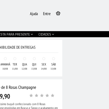
Ajuda
Entre
ESTA PARA PRESENTE
CIDADES
NIBILIDADE DE ENTREGAS
AMANHÃ
TER
QUA
QUI
SEX
SÁB
10/08
11/08
12/08
13/08
14/08
15/08
 de 8 Rosas Champagne
9,90
líssimo buquê confeccionado com 8 Rosas
ne envolvidas em Ruscus e Tango e acabamento em