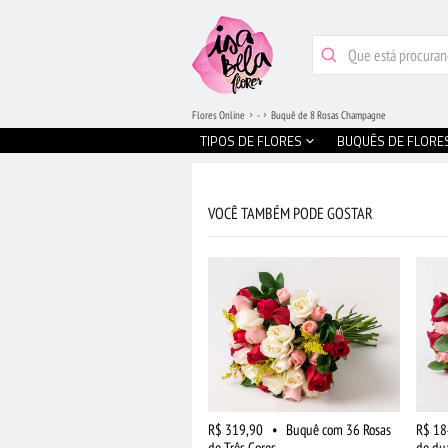
Flores Online
-
Buquê de 8 Rosas Champagne
TIPOS DE FLORES
BUQUÊS DE FLORE
VOCÊ TAMBÉM PODE GOSTAR
R$ 319,90
•
Buquê com 36 Rosas
R$ 18
de Três Cores
de du