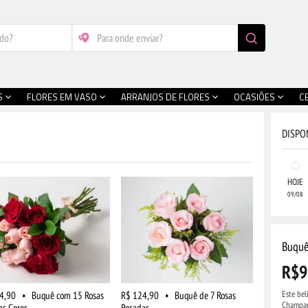
S
FLORES EM VASO
ARRANJOS DE FLORES
OCASIÕES
C
DISPO
HOJE
09/08
Buquê
R$9
Este be
4,90
•
Buquê com 15 Rosas
R$ 124,90
•
Buquê de 7 Rosas
Champag
as Cores
Rosadas