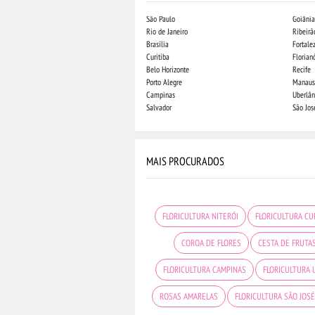
São Paulo
Goiânia
Rio de Janeiro
Ribeirã
Brasília
Fortale
Curitiba
Florian
Belo Horizonte
Recife
Porto Alegre
Manaus
Campinas
Uberlân
Salvador
São Jo
MAIS PROCURADOS
FLORICULTURA NITERÓI
FLORICULTURA CU
COROA DE FLORES
CESTA DE FRUTA
FLORICULTURA CAMPINAS
FLORICULTURA 
ROSAS AMARELAS
FLORICULTURA SÃO JOS