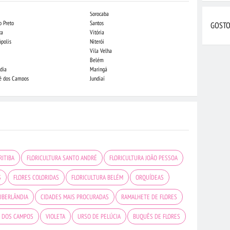
Sorocaba
Campo Grande
o Preto
Santos
Indaiatuba
GOSTO
za
Vitória
Londrina
ópolis
Niterói
Piracicaba
Vila Velha
Juiz de Fora
Belém
São Luis
dia
Maringá
São José do Rio
sé dos Campos
Jundiaí
João Pessoa
RITIBA
FLORICULTURA SANTO ANDRÉ
FLORICULTURA JOÃO PESSOA
S
FLORES COLORIDAS
FLORICULTURA BELÉM
ORQUÍDEAS
UBERLÂNDIA
CIDADES MAIS PROCURADAS
RAMALHETE DE FLORES
É DOS CAMPOS
VIOLETA
URSO DE PELÚCIA
BUQUÊS DE FLORES