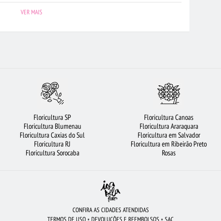
ANJO DE FLORES
FLORICULTURA SP
FLORICULTURA GUARULHOS
VER MAIS
2 ROSAS VERMELHAS
FLORICULTURA SÃO BERNARDO DO CAMPO
CESTA DE CHOCOLATE
FLORICULTURA BH
ROSAS VERMELHAS
A BARUERI
FLORICULTURA JUNDIAÍ
FLORICULTURA SANTOS
ASCO
FLORICULTURA PORTO ALEGRE
CESTA DE CAFÉ DA MANHÃ
LTURA MANAUS
FLORICULTURA SALVADOR
FLORICULTURA RJ
Floricultura SP
Floricultura Canoas
UÊ DE ROSAS VERMELHAS
FLORES
FLORES BRANCAS
Floricultura Blumenau
Floricultura Araraquara
Floricultura Caxias do Sul
Floricultura em Salvador
TO
ROSAS
ROSAS BRANCAS
MAIS BUSCADOS
Floricultura RJ
Floricultura em Ribeirão Preto
Floricultura Sorocaba
Rosas
CONFIRA AS CIDADES ATENDIDAS
TERMOS DE USO
•
DEVOLUÇÕES E REEMBOLSOS
•
SAC