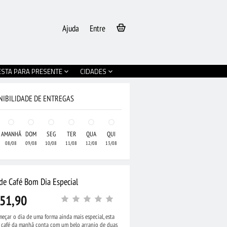
Ajuda
Entre
ESTA PARA PRESENTE
CIDADES
NIBILIDADE DE ENTREGAS
AMANHÃ
DOM
SEG
TER
QUA
QUI
08/08
09/08
10/08
11/08
12/08
13/08
 de Café Bom Dia Especial
51,90
eçar o dia de uma forma ainda mais especial, esta
•
Cesta Grande de
e café da manhã conta com um belo arranjo de duas
olate e Pelúcia