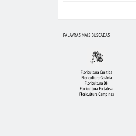
BUQUÊ DE 20 ROSAS VERMELHAS
ARR
FLORICULTURA RECIFE
BUQUÊ DE 1
FLORICULTURA FORTALEZA
LÍRIO
PALAVRAS MAIS BUSCADAS
FLORES VERMELHAS
FLORICULTUR
FLORES DO CAMPO
FLORICULTURA OS
FLORICULTURA GOIÂNIA
FLORICU
Floricultura Curitiba
FLORICULTURA BRASÍLIA
BUQ
Floricultura Goiânia
Floricultura BH
FLORICULTURA RIBEIRÃO PRE
Floricultura Fortaleza
Floricultura Campinas