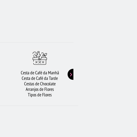
Cesta de Café da Manhã
Buquê de Girassol
Cesta de Café da Tarde
Presentes de Aniversário
Cestas de Chocolate
Buquê de Rosas Vermelhas
Arranjos de Flores
Rosas Amarelas
Tipos de Flores
Lírios