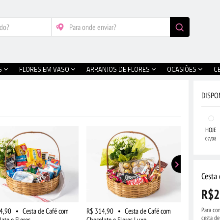
S
FLORES EM VASO
ARRANJOS DE FLORES
OCASIÕES
C
DISPO
HOJE
07/08
Cesta
R$2
Para com
4,90
•
Cesta de Café com
R$ 314,90
•
Cesta de Café com
R$ 519,90
cesta d
ate e Flores
Chocolate e Flores Luxo
Frutas, Choc