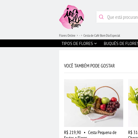
Flores Online
-
Cesta de Café Bom Dia Especial
TIPOS DE FLORES
BUQUÊS DE FLORE
VOCÊ TAMBÉM PODE GOSTAR
R$ 219,90
•
Cesta Pequena de
R$ 31
Frutas e Flores
Chocol