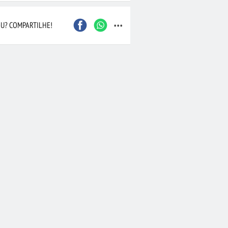
...
Caxias do Sul
São Bernardo do Camp
Contagem
Maceió
U? COMPARTILHE!
Joinville
Santo André
Barueri
Cascavel
Osasco
Itajaí
Nova Iguaçu
Taubaté
 Preto
Bauru
Aracaju
Marília
Macaé