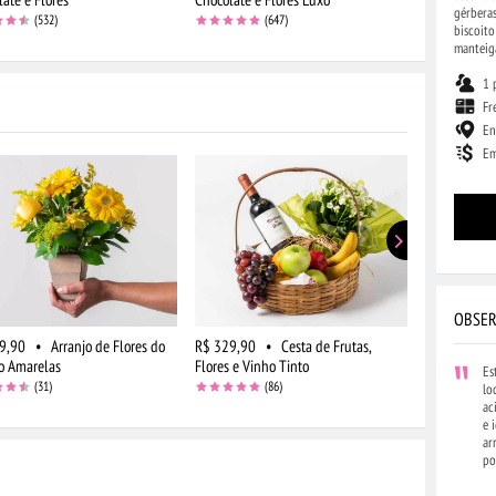
gérberas
(532)
(647)
biscoito
manteiga
1 
Fr
En
Em
OBSER
9,90
•
Arranjo de Flores do
R$ 329,90
•
Cesta de Frutas,
R$ 229,90
 Amarelas
Flores e Vinho Tinto
Queijo e Vin
Es
(31)
(86)
lo
ac
e 
ar
po