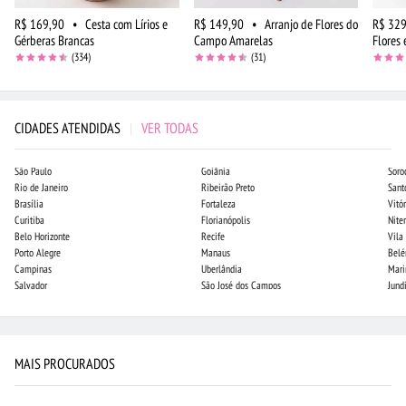
R$ 169,90
•
Cesta com Lírios e
R$ 149,90
•
Arranjo de Flores do
R$ 329
Gérberas Brancas
Campo Amarelas
Flores 
(334)
(31)
CIDADES ATENDIDAS
|
VER TODAS
São Paulo
Goiânia
Soro
Rio de Janeiro
Ribeirão Preto
Sant
Brasília
Fortaleza
Vitór
Curitiba
Florianópolis
Niter
Belo Horizonte
Recife
Vila
Porto Alegre
Manaus
Bel
Campinas
Uberlândia
Mari
Salvador
São José dos Campos
Jund
MAIS PROCURADOS