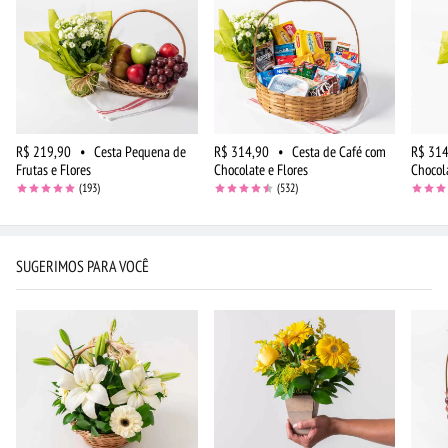
R$ 219,90
•
Cesta Pequena de
R$ 314,90
•
Cesta de Café com
R$ 314
Frutas e Flores
Chocolate e Flores
Chocol
(193)
(532)
SUGERIMOS PARA VOCÊ