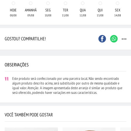
HOJE
AMANHÃ
SEG
TER
QUA
QUI
SEX
08/08
09/08
10/08
11/08
12/08
13/08
14/08
...
GOSTOU? COMPARTILHE!
OBSERVAÇÕES
Este produto será confeccionado por uma parceira local. Não sendo encontrado
algum produto descrito acima, será substituído por outro de mesma qualidade e
igual valor. Atenção: A imagem apresentada deste arranjo é similar ao produto que
será oferecido, podendo haver variações em suas características.
VOCÊ TAMBÉM PODE GOSTAR