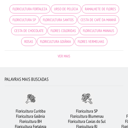
FLORICULTURA FORTALEZA
URSO DE PELÚCIA
RAMALHETE DE FLORES
FLORICULTURA SP
FLORICULTURA SANTOS
CESTA DE CAFÉ DA MANHÃ
CESTA DE CHOCOLATE
FLORES COLORIDAS
FLORICULTURA MANAUS
ROSAS
FLORICULTURA GOIÂNIA
FLORES VERMELHAS
FLORICULTURA JUNDIAÍ
FLORICULTURA CAMPINAS
VER MAIS
FLORICULTURA PORTO ALEGRE
FLORICULTURA SALVADOR
ROSAS AMARELAS
BUQUÊ DE 20 ROSAS VERMELHAS
ORQUÍDEAS
FLORICULTURA BH
LÍRIO
PALAVRAS MAIS BUSCADAS
ARRANJO DE FLORES
FLORICULTURA BARUERI
CIDADES MAIS PROCURADAS
FLORICULTURA CURITIBA
FLORICULTURA SÃO JOSÉ DOS CAMPOS
FLORES DO CAMPO
FLORICULTURA RIBEIRÃO PRETO
FLORES
Floricultura Curitiba
Floricultura SP
Floricultura Goiânia
Floricultura Blumenau
F
FLORES BRANCAS
FLORICULTURA BELÉM
FLORICULTURA BRASÍLIA
Floricultura BH
Floricultura Caxias do Sul
F
Floricultura Fortaleza
Floricultura RJ
Flor