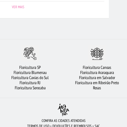
CESTA DE FRUTAS
FLORICULTURA BRASÍLIA
FLORES COLORIDAS
VER MAIS
 ANDRÉ
BUQUÊ DE ROSAS VERMELHAS
BUQUÊS DE FLORES
RICULTURA BH
FLORICULTURA MANAUS
FLORICULTURA BARUERI
RICULTURA SP
FLORICULTURA GOIÂNIA
COROA DE FLORES
BRANCAS
RAMALHETE DE FLORES
FLORICULTURA JUNDIAÍ
ROSAS VERMELHAS
FLORICULTURA GUARULHOS
FLORES VERMELHAS
Floricultura SP
Floricultura Canoas
CAMPINAS
URSO DE PELÚCIA
FLORICULTURA CURITIBA
LÍRIO
Floricultura Blumenau
Floricultura Araraquara
Floricultura Caxias do Sul
Floricultura em Salvador
RICULTURA SANTOS
ROSAS
CIDADES MAIS PROCURADAS
Floricultura RJ
Floricultura em Ribeirão Preto
Floricultura Sorocaba
Rosas
CONFIRA AS CIDADES ATENDIDAS
TERMOS DE USO
•
DEVOLUÇÕES E REEMBOLSOS
•
SAC