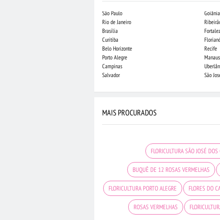
São Paulo
Goiânia
Rio de Janeiro
Ribeirã
Brasília
Fortale
Curitiba
Florian
Belo Horizonte
Recife
Porto Alegre
Manaus
Campinas
Uberlân
Salvador
São Jo
MAIS PROCURADOS
FLORICULTURA SÃO JOSÉ DOS
BUQUÊ DE 12 ROSAS VERMELHAS
FLORICULTURA PORTO ALEGRE
FLORES DO 
ROSAS VERMELHAS
FLORICULTU