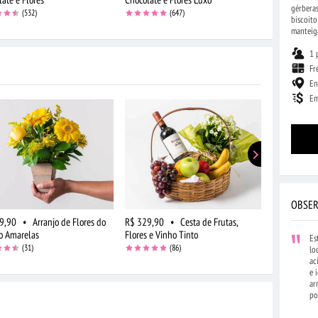
gérberas
(532)
(647)
biscoito
manteiga
1 
Fr
En
Em
OBSER
9,90
•
Arranjo de Flores do
R$ 329,90
•
Cesta de Frutas,
R$ 229,90
 Amarelas
Flores e Vinho Tinto
Queijo e Vin
Es
(31)
(86)
lo
ac
e 
ar
po