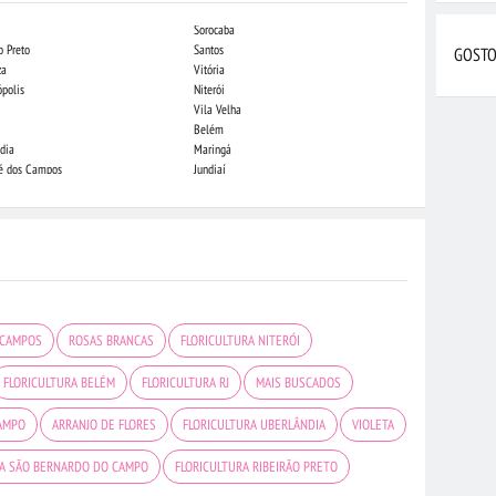
Sorocaba
Campo Grande
o Preto
Santos
Indaiatuba
GOSTO
za
Vitória
Londrina
ópolis
Niterói
Piracicaba
Vila Velha
Juiz de Fora
Belém
São Luis
dia
Maringá
São José do Rio
sé dos Campos
Jundiaí
João Pessoa
 CAMPOS
ROSAS BRANCAS
FLORICULTURA NITERÓI
FLORICULTURA BELÉM
FLORICULTURA RJ
MAIS BUSCADOS
CAMPO
ARRANJO DE FLORES
FLORICULTURA UBERLÂNDIA
VIOLETA
RA SÃO BERNARDO DO CAMPO
FLORICULTURA RIBEIRÃO PRETO