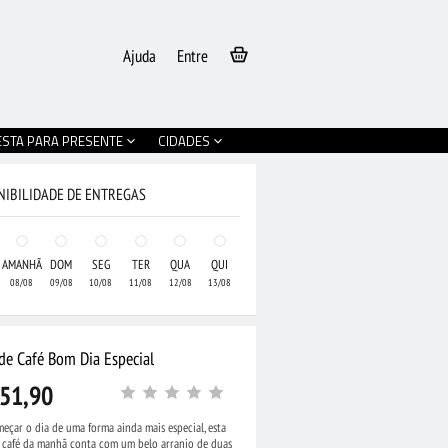
Ajuda
Entre
ESTA PARA PRESENTE
CIDADES
NIBILIDADE DE ENTREGAS
AMANHÃ
DOM
SEG
TER
QUA
QUI
08/08
09/08
10/08
11/08
12/08
13/08
 de Café Bom Dia Especial
51,90
eçar o dia de uma forma ainda mais especial, esta
•
Cesta Grande de
e café da manhã conta com um belo arranjo de duas
olate e Pelúcia