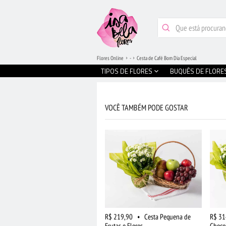
Flores Online
-
Cesta de Café Bom Dia Especial
TIPOS DE FLORES
BUQUÊS DE FLORE
VOCÊ TAMBÉM PODE GOSTAR
R$ 219,90
•
Cesta Pequena de
R$ 31
Frutas e Flores
Chocol