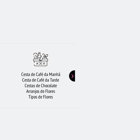
Cesta de Café da Manhã
Buquê de Girassol
Cesta de Café da Tarde
Presentes de Aniversário
Cestas de Chocolate
Buquê de Rosas Vermelhas
Arranjos de Flores
Rosas Amarelas
Tipos de Flores
Lírios