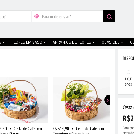
S
FLORES EM VASO
ARRANJOS DE FLORES
OCASIÕES
C
DISPO
HOJE
07/08
Cesta
R$2
Para com
4,90
•
Cesta de Café com
R$ 314,90
•
Cesta de Café com
R$ 519,90
cesta d
ate e Flores
Chocolate e Flores Luxo
Frutas, Choc