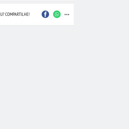
...
Caxias do Sul
São Bernardo do Camp
Contagem
Maceió
U? COMPARTILHE!
Joinville
Santo André
Barueri
Cascavel
Osasco
Itajaí
Nova Iguaçu
Taubaté
 Preto
Bauru
Aracaju
Marília
Macaé