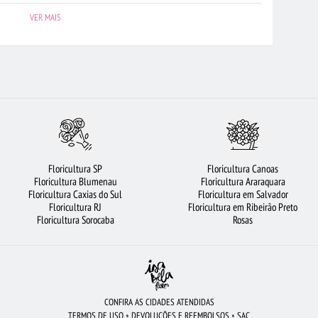
MPOS
MAIS BUSCADOS
FLORICULTURA RIBEIRÃO PRETO
VER MAIS
MARELAS
FLORICULTURA BELÉM
FLORICULTURA CAMPINAS
 NITERÓI
ROSAS VERMELHAS
FLORICULTURA UBERLÂNDIA
COROA DE FLORES
ORQUÍDEAS
FLORICULTURA SANTOS
O DE PELÚCIA
FLORICULTURA CURITIBA
FLORICULTURA RECIFE
RES
FLORICULTURA GUARULHOS
CESTA DE CAFÉ DA MANHÃ
Floricultura SP
Floricultura Canoas
A BRASÍLIA
FLORICULTURA JUNDIAÍ
FLORICULTURA SALVADOR
Floricultura Blumenau
Floricultura Araraquara
Floricultura Caxias do Sul
Floricultura em Salvador
FLORICULTURA BARUERI
FLORICULTURA SANTO ANDRÉ
Floricultura RJ
Floricultura em Ribeirão Preto
Floricultura Sorocaba
Rosas
FLORICULTURA JOÃO PESSOA
CONFIRA AS CIDADES ATENDIDAS
TERMOS DE USO
•
DEVOLUÇÕES E REEMBOLSOS
•
SAC