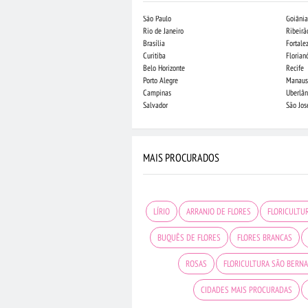
São Paulo
Goiânia
Rio de Janeiro
Ribeirã
Brasília
Fortale
Curitiba
Florian
Belo Horizonte
Recife
Porto Alegre
Manaus
Campinas
Uberlân
Salvador
São Jo
MAIS PROCURADOS
LÍRIO
ARRANJO DE FLORES
FLORICULTUR
BUQUÊS DE FLORES
FLORES BRANCAS
ROSAS
FLORICULTURA SÃO BERN
CIDADES MAIS PROCURADAS