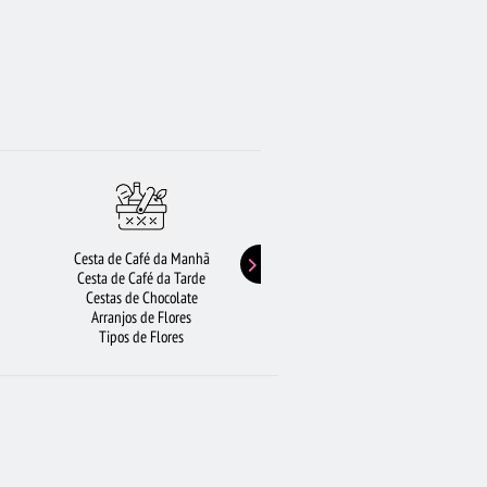
Cesta de Café da Manhã
Buquê de Girassol
Cesta de Café da Tarde
Presentes de Aniversário
Cestas de Chocolate
Buquê de Rosas Vermelhas
Arranjos de Flores
Rosas Amarelas
Tipos de Flores
Lírios