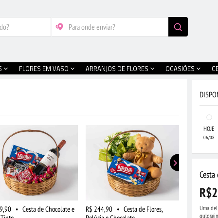
S
FLORES EM VASO
ARRANJOS DE FLORES
OCASIÕES
C
DISPO
HOJE
06/08
Cesta
R$2
Uma deli
9,90
•
Cesta de Chocolate e
R$ 244,90
•
Cesta de Flores,
R$ 519,90
gulosei
 Tinto
Pelúcia e Chocolate
Frutas, Choc