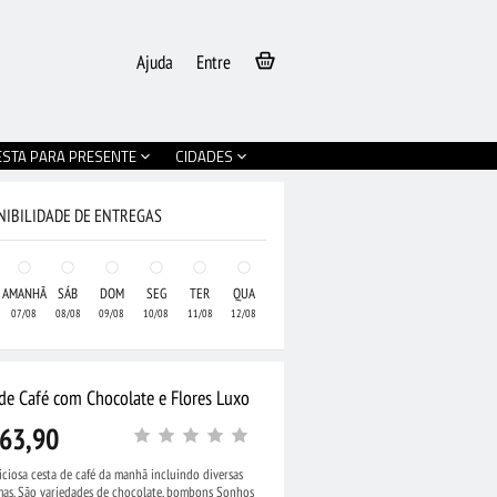
Ajuda
Entre
ESTA PARA PRESENTE
CIDADES
NIBILIDADE DE ENTREGAS
AMANHÃ
SÁB
DOM
SEG
TER
QUA
07/08
08/08
09/08
10/08
11/08
12/08
 de Café com Chocolate e Flores Luxo
63,90
ciosa cesta de café da manhã incluindo diversas
•
Cesta Grande de
mas. São variedades de chocolate, bombons Sonhos
olate e Pelúcia