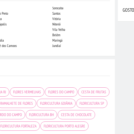
Sorocaba
Campo Grande
GOSTO
o Preto
Santos
Indaiatuba
za
Vitória
Londrina
ópolis
Niterói
Piracicaba
Vila Velha
Juiz de Fora
Belém
São Luis
dia
Maringá
São José do Rio
sé dos Campos
Jundiaí
João Pessoa
A RJ
FLORES VERMELHAS
FLORES DO CAMPO
CESTA DE FRUTAS
RAMALHETE DE FLORES
FLORICULTURA GOIÂNIA
FLORICULTURA SP
ARDO DO CAMPO
FLORICULTURA BH
CESTA DE CHOCOLATE
FLORICULTURA FORTALEZA
FLORICULTURA PORTO ALEGRE