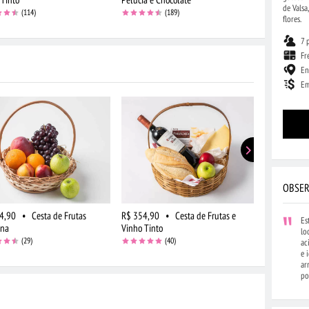
de Valsa
(114)
(189)
flores.
7 
Fr
En
Em
OBSER
4,90
•
Cesta de Frutas
R$ 354,90
•
Cesta de Frutas e
R$ 274,90
Es
ena
Vinho Tinto
Fruta, Queij
lo
(29)
(40)
ac
e 
ar
po