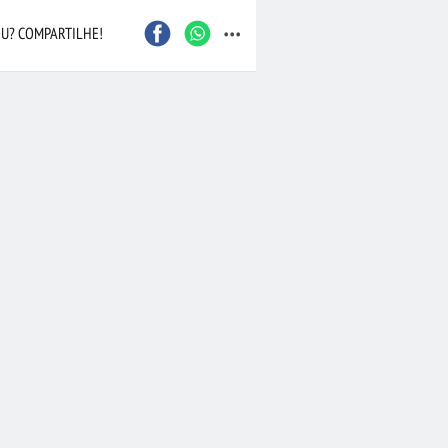
...
Caxias do Sul
São Bernardo do Camp
U? COMPARTILHE!
Contagem
Maceió
Joinville
Santo André
Barueri
Cascavel
Osasco
Itajaí
Nova Iguaçu
Taubaté
 Preto
Bauru
Aracaju
Marília
Macaé