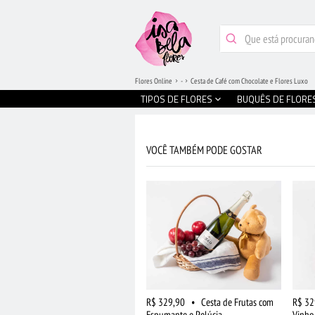
Flores Online
-
Cesta de Café com Chocolate e Flores Luxo
TIPOS DE FLORES
BUQUÊS DE FLORE
VOCÊ TAMBÉM PODE GOSTAR
R$ 329,90
•
Cesta de Frutas com
R$ 32
Espumante e Pelúcia
Vinho