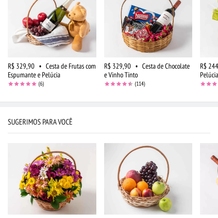
R$ 329,90
•
Cesta de Frutas com
R$ 329,90
•
Cesta de Chocolate
R$ 244
Espumante e Pelúcia
e Vinho Tinto
Pelúci
(6)
(114)
SUGERIMOS PARA VOCÊ