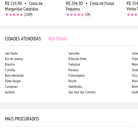
R$ 159,90
•
Cesta de
R$ 204,90
•
Cesta de Frutas
R$ 354
Margaridas Coloridas
Pequena
Vinho 
(1309)
(29)
CIDADES ATENDIDAS
|
VER TODAS
São Paulo
Salvador
Soro
Rio de Janeiro
Ribeirão Preto
Vitór
Brasília
Fortaleza
Niter
Curitiba
Manaus
Sant
Belo Horizonte
Florianópolis
Vila
Porto Alegre
Recife
Mari
Campinas
Uberlândia
Bel
Goiânia
São José dos Campos
Jund
MAIS PROCURADOS