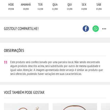
HOJE
AMANHÃ
TER
QUA
QUI
SEX
SÁB
09/08
10/08
11/08
12/08
13/08
14/08
15/08
...
GOSTOU? COMPARTILHE!
OBSERVAÇÕES
Este produto será confeccionado por uma parceira local. Não sendo encontrado
algum produto descrito acima, será substituído por outro de mesma qualidade e
igual valor. Atenção: A imagem apresentada deste arranjo é similar ao produto que
será oferecido, podendo haver variações em suas características.
VOCÊ TAMBÉM PODE GOSTAR