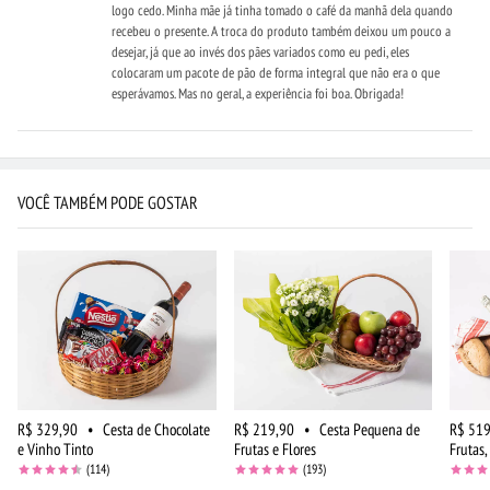
logo cedo. Minha mãe já tinha tomado o café da manhã dela quando
recebeu o presente. A troca do produto também deixou um pouco a
desejar, já que ao invés dos pães variados como eu pedi, eles
colocaram um pacote de pão de forma integral que não era o que
esperávamos. Mas no geral, a experiência foi boa. Obrigada!
VOCÊ TAMBÉM PODE GOSTAR
R$ 329,90
•
Cesta de Chocolate
R$ 219,90
•
Cesta Pequena de
R$ 519
e Vinho Tinto
Frutas e Flores
Frutas,
(114)
(193)