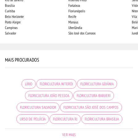
Brasília
Fortaleza
Vitór
Curitiba
Florianópolis
Niter
Belo Horizonte
Recife
Vila
Porto Alegre
Manaus
Bel
Campinas
Uberlândia
Mari
Salvador
São José dos Campos
Jund
MAIS PROCURADOS
LÍRIO
FLORICULTURA NITERÓI
FLORICULTURA GOIÂNIA
FLORICULTURA JOÃO PESSOA
FLORICULTURA BARUERI
FLORICULTURA SALVADOR
FLORICULTURA SÃO JOSÉ DOS CAMPOS
URSO DE PELÚCIA
FLORICULTURA RJ
FLORICULTURA BRASÍLIA
CESTA DE FRUTAS
CESTA DE CAFÉ DA MANHÃ
CIDADES MAIS PROCURADAS
VER MAIS