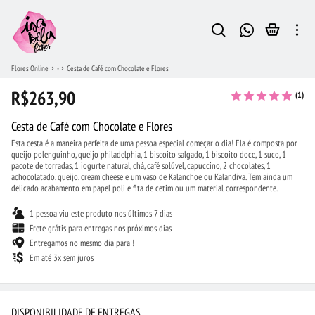
Flores Online
-
Cesta de Café com Chocolate e Flores
R$263,90
(1)
Cesta de Café com Chocolate e Flores
Esta cesta é a maneira perfeita de uma pessoa especial começar o dia! Ela é composta por
queijo polenguinho, queijo philadelphia, 1 biscoito salgado, 1 biscoito doce, 1 suco, 1
pacote de torradas, 1 iogurte natural, chá, café solúvel, capuccino, 2 chocolates, 1
achocolatado, queijo, cream cheese e um vaso de Kalanchoe ou Kalandiva. Tem ainda um
delicado acabamento em papel poli e fita de cetim ou um material correspondente.
1 pessoa viu este produto nos últimos 7 dias
Frete grátis para entregas nos próximos dias
Entregamos no mesmo dia para !
Em até 3x sem juros
DISPONIBILIDADE DE ENTREGAS