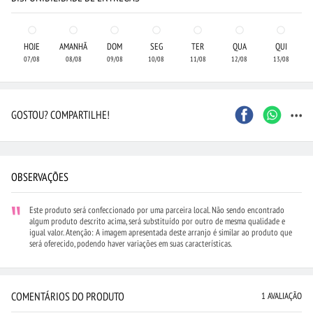
HOJE
AMANHÃ
DOM
SEG
TER
QUA
QUI
07/08
08/08
09/08
10/08
11/08
12/08
13/08
...
GOSTOU? COMPARTILHE!
OBSERVAÇÕES
Este produto será confeccionado por uma parceira local. Não sendo encontrado
algum produto descrito acima, será substituído por outro de mesma qualidade e
igual valor. Atenção: A imagem apresentada deste arranjo é similar ao produto que
será oferecido, podendo haver variações em suas características.
COMENTÁRIOS DO PRODUTO
1 AVALIAÇÃO