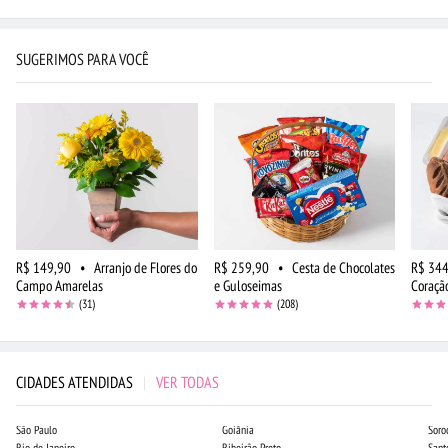
SUGERIMOS PARA VOCÊ
R$ 149,90
•
Arranjo de Flores do
R$ 259,90
•
Cesta de Chocolates
R$ 344
Campo Amarelas
e Guloseimas
Coraçã
(31)
(208)
CIDADES ATENDIDAS
|
VER TODAS
São Paulo
Goiânia
Soro
Rio de Janeiro
Ribeirão Preto
Sant