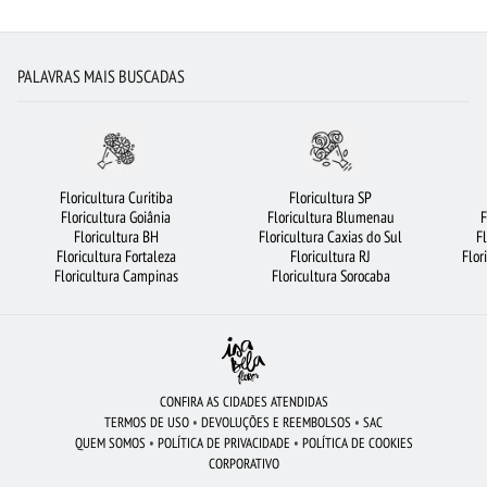
FLORES VERMELHAS
FLORICULTURA RECIFE
ROSAS BRANCAS
FLORICULTURA SÃO BERNARDO DO CAMPO
MAIS BUSCADOS
PALAVRAS MAIS BUSCADAS
BUQUÊ DE 20 ROSAS VERMELHAS
ORQUÍDEAS
FLORES BRANCAS
FLORICULTURA SP
FLORES COLORIDAS
RAMALHETE DE FLORES
VIOLETA
FLORICULTURA RIBEIRÃO PRETO
FLORICULTURA SANTOS
Floricultura Curitiba
Floricultura SP
Floricultura Goiânia
Floricultura Blumenau
F
FLORICULTURA CURITIBA
COROA DE FLORES
FLORICULTURA JUNDIAÍ
Floricultura BH
Floricultura Caxias do Sul
F
Floricultura Fortaleza
Floricultura RJ
Flor
ARRANJO DE FLORES
FLORICULTURA BH
FLORICULTURA MANAUS
Floricultura Campinas
Floricultura Sorocaba
ROSAS AMARELAS
BUQUÊ DE 12 ROSAS VERMELHAS
ROSAS VERMELHAS
FLORES DO CAMPO
FLORICULTURA OSASCO
FLORICULTURA BELÉM
ROSAS
FLORICULTURA CAMPINAS
FLORICULTURA UBERLÂNDIA
FLORES
CONFIRA AS CIDADES ATENDIDAS
TERMOS DE USO
•
DEVOLUÇÕES E REEMBOLSOS
•
SAC
BUQUÊS DE FLORES
CESTA DE CHOCOLATE
FLORICULTURA GUARULHOS
QUEM SOMOS
•
POLÍTICA DE PRIVACIDADE
•
POLÍTICA DE COOKIES
CORPORATIVO
FLORICULTURA FORTALEZA
BUQUÊ DE ROSAS VERMELHAS