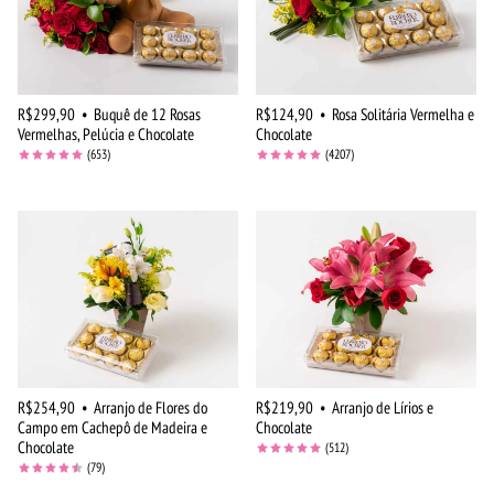
R$299,90
•
Buquê de 12 Rosas
R$124,90
•
Rosa Solitária Vermelha e
Vermelhas, Pelúcia e Chocolate
Chocolate
(653)
(4207)
R$254,90
•
Arranjo de Flores do
R$219,90
•
Arranjo de Lírios e
Campo em Cachepô de Madeira e
Chocolate
Chocolate
(512)
(79)