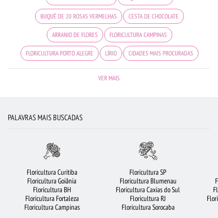
BUQUÊ DE 20 ROSAS VERMELHAS
CESTA DE CHOCOLATE
ARRANJO DE FLORES
FLORICULTURA CAMPINAS
FLORICULTURA PORTO ALEGRE
LÍRIO
CIDADES MAIS PROCURADAS
FLORICULTURA GUARULHOS
ROSAS BRANCAS
FLORICULTURA OSASCO
VER MAIS
FLORES
BUQUÊ DE 12 ROSAS VERMELHAS
FLORICULTURA BRASÍLIA
COROA DE FLORES
FLORICULTURA SALVADOR
FLORICULTURA RECIFE
PALAVRAS MAIS BUSCADAS
VIOLETA
FLORICULTURA BELÉM
FLORICULTURA NITERÓI
FLORICULTURA CURITIBA
URSO DE PELÚCIA
ROSAS
RAMALHETE DE FLORES
MAIS BUSCADOS
Floricultura Curitiba
Floricultura SP
Floricultura Goiânia
Floricultura Blumenau
F
FLORICULTURA SÃO BERNARDO DO CAMPO
FLORICULTURA SANTOS
Floricultura BH
Floricultura Caxias do Sul
F
Floricultura Fortaleza
Floricultura RJ
Flor
FLORICULTURA BARUERI
FLORICULTURA SANTO ANDRÉ
Floricultura Campinas
Floricultura Sorocaba