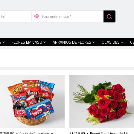
S
FLORES EM VASO
ARRANJOS DE FLORES
OCASIÕES
C
R$259,90
•
Cesta de Chocolates e
R$219,90
•
Buquê Tradicional de 19