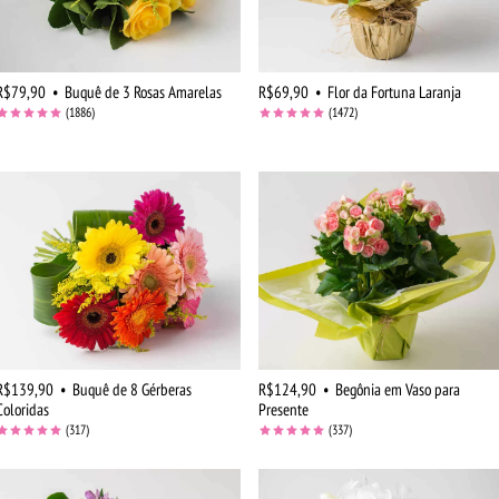
R$79,90
•
Buquê de 3 Rosas Amarelas
R$69,90
•
Flor da Fortuna Laranja
(1886)
(1472)
R$139,90
•
Buquê de 8 Gérberas
R$124,90
•
Begônia em Vaso para
Coloridas
Presente
(317)
(337)