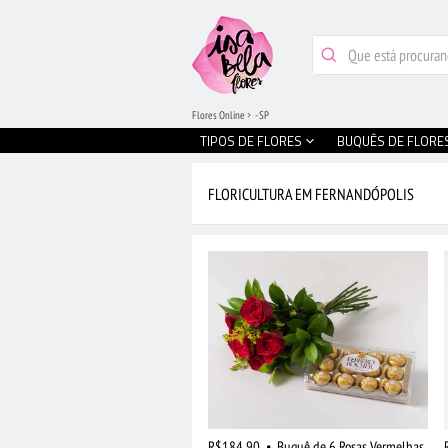
Flores Online
- SP
TIPOS DE FLORES
BUQUÊS DE FLORE
FLORICULTURA EM FERNANDÓPOLIS
R$184,90
•
Buquê de 6 Rosas Vermelhas