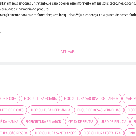
tar em seus estoques. Entretanto, se caso ocorrer esse imprevisto em sua solicitação, nossos cons
a qualidade e harmonia do produto.
rategicamente para que as flores cheguem fresquinhas. Veja o endereço de algumas de nossas floric
P
VER MAIS
 DE FLORES
FLORICULTURA GOIÂNIA
FLORICULTURA SÃO JOSÉ DOS CAMPOS
MAIS 
HETE DE FLORES
FLORICULTURA UBERLÂNDIA
BUQUÊ DE ROSAS VERMELHAS
FLOR
FÉ DA MANHÃ
FLORICULTURA SALVADOR
CESTA DE FRUTAS
URSO DE PELÚCIA
F
LTURA JOÃO PESSOA
FLORICULTURA SANTO ANDRÉ
FLORICULTURA FORTALEZA
LÍRIO