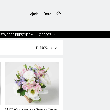
Ajuda
Entre
ESTA PARA PRESENTE
CIDADES
FILTROS
(...)
R$139,90
•
Arranjo de Flores do Campo