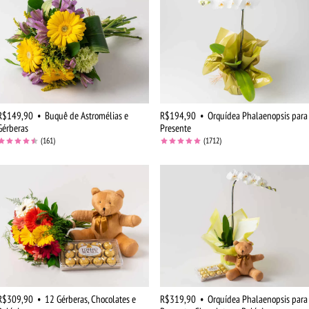
R$149,90
•
Buquê de Astromélias e
R$194,90
•
Orquídea Phalaenopsis para
Gérberas
Presente
(161)
(1712)
R$309,90
•
12 Gérberas, Chocolates e
R$319,90
•
Orquídea Phalaenopsis para