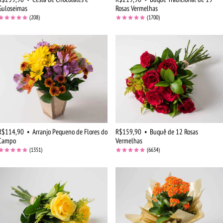
Guloseimas
Rosas Vermelhas
(208)
(1700)
R$114,90
•
Arranjo Pequeno de Flores do
R$159,90
•
Buquê de 12 Rosas
Campo
Vermelhas
(1351)
(6634)