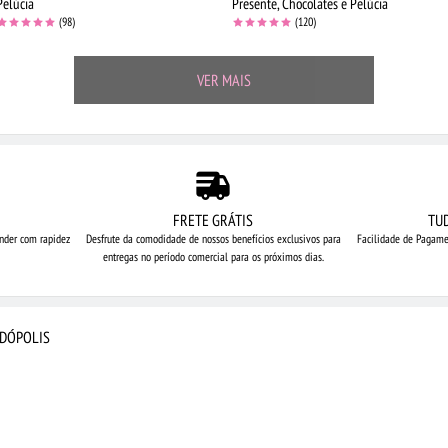
Pelúcia
Presente, Chocolates e Pelúcia
(98)
(120)
VER MAIS
FRETE GRÁTIS
TU
nder com rapidez
Desfrute da comodidade de nossos
benefícios exclusivos para
Facilidade de Pagame
entregas no período comercial para os próximos dias.
NDÓPOLIS