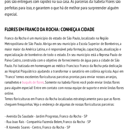
pois são entregues com rapidez na sua casa. As parcerias da Isabela Flores são
perfeitas para isso, e garantem o que há de melhor para surpreender alguém
especial.
FLORES EM FRANCO DA ROCHA: CONHEÇA A CIDADE
Franco da Rocha é um município do estado de São Paulo, localizado na Região
Metropolitana de São Paulo. Abriga em seu município a Escola Superior de Bombeiros, a
maior maior da América Latina, e é responsável pela formação, capacitação, atualização e
especialização de bombeiros de todo o estado. En seu município está a Represa Paulo de
Paiva Castro, construída com o objetivo de fornecimento de água para a cidade de São
Paulo. Foi batizada em homenagem ao médico Francisco Franco da Rocha pela dedicação
ao Hospital Psiquiátrico ajudando a transformar o sanatório em colônia agrícola. Aqui em
"Franco" temos excelentes floriculturas parceiras prontas para enviar nossos arranjos,
ramalhetes e
buquês de flores
. Somente na Isabela Flores você pode enviar lindas flores
para alguém especial! Entre em contato com nossa equipe de suporte e envie lindas flores
online.
Temos floriculturas em Franco da Rocha localizadas estrategicamente para que as flores
cheguem fresquinhas. Veja o endereço de algumas de nossas floriculturas parceiras:
- Avenida Da Saudade - Jardim Progresso, Franco da Rocha - SP
- Rua Joao Rais - Companhia Fazenda Belem, Franco da Rocha - SP
- R Azevedo Soares - Centro, Franco da Rocha - SP