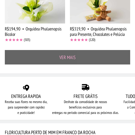
R$194,90
•
Orquídea Phalaenopsis
R$319,90
•
Orquídea Phalaenopsis
Bicolor
para Presente, Chocolates e Pelúcia
(503)
(120)
VER MAIS
ENTREGA RAPIDA
FRETE GRÁTIS
TUDO
Receba suas flores no mesmo dia,
Desfrute da comodidade de nossos
Facilida
para surpreender com rapidez
benefícios exclusivos para
a Com
e praticidade!
entregas no período comercial para os próximos dias.
FLORICULTURA PERTO DE MIM EM FRANCO DA ROCHA