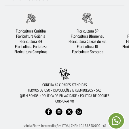
FLORES BRANCAS
FLORES
FLORICULTURA RECIFE
FLORICULTURA SANTO ANDRÉ
ROSAS AMARELAS
FLORICULTURA SÃO JOSÉ DOS CAMPOS
URSO DE PELÚCIA
Floricultura Curitiba
Floricultura SP
Floricultura Goiânia
Floricultura Blumenau
F
FLORICULTURA NITERÓI
BUQUÊ DE 20 ROSAS VERMELHAS
Floricultura BH
Floricultura Caxias do Sul
F
Floricultura Fortaleza
Floricultura RJ
Flor
FLORICULTURA JOÃO PESSOA
FLORICULTURA BH
FLORICULTURA OSASCO
Floricultura Campinas
Floricultura Sorocaba
BUQUÊ DE ROSAS VERMELHAS
FLORICULTURA JUNDIAÍ
FLORES VERMELHAS
FLORICULTURA SP
FLORICULTURA MANAUS
RAMALHETE DE FLORES
FLORICULTURA GUARULHOS
COROA DE FLORES
CESTA DE FRUTAS
CONFIRA AS CIDADES ATENDIDAS
TERMOS DE USO
•
DEVOLUÇÕES E REEMBOLSOS
•
SAC
FLORICULTURA BRASÍLIA
CIDADES MAIS PROCURADAS
QUEM SOMOS
•
POLÍTICA DE PRIVACIDADE
•
POLÍTICA DE COOKIES
CORPORATIVO
FLORICULTURA GOIÂNIA
LÍRIO
FLORES COLORIDAS
CESTA DE CAFÉ DA MANHÃ
FLORES DO CAMPO
FLORICULTURA SALVADOR
ORQUÍDEAS
FLORICULTURA RJ
Isabela Flores Intermediações LTDA | CNPJ: 10.158.838/0001-61