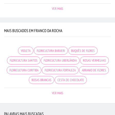
VER MAIS
MAIS BUSCADOS EM FRANCO DA ROCHA
VIOLETA
FLORICULTURA BARUERI
BUQUÊS DE FLORES
FLORICULTURA SANTOS
FLORICULTURA UBERLÂNDIA
ROSAS VERMELHAS
FLORICULTURA CURITIBA
FLORICULTURA FORTALEZA
ARRANJO DE FLORES
ROSAS BRANCAS
CESTA DE CHOCOLATE
FLORICULTURA SÃO BERNARDO DO CAMPO
ROSAS
FLORICULTURA BELÉM
VER MAIS
FLORICULTURA PORTO ALEGRE
BUQUÊ DE 12 ROSAS VERMELHAS
FLORICULTURA RIBEIRÃO PRETO
FLORICULTURA CAMPINAS
MAIS BUSCADOS
PALAVRAS MAIS BUSCADAS