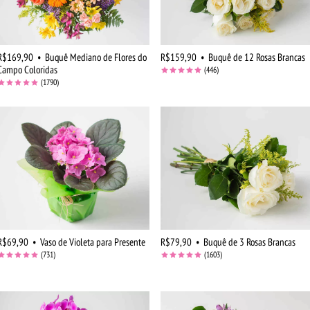
R$169,90
•
Buquê Mediano de Flores do
R$159,90
•
Buquê de 12 Rosas Brancas
Campo Coloridas
(446)
(1790)
R$69,90
•
Vaso de Violeta para Presente
R$79,90
•
Buquê de 3 Rosas Brancas
(731)
(1603)