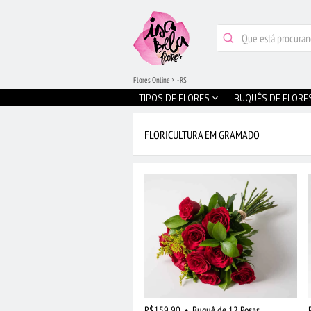
Flores Online
- RS
TIPOS DE FLORES
BUQUÊS DE FLORE
FLORICULTURA EM GRAMADO
R$159,90
•
Buquê de 12 Rosas