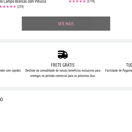
do Campo Brancas com Pelúcia
(1774)
(233)
VER MAIS
FRETE GRÁTIS
TU
nder com rapidez
Desfrute da comodidade de nossos
benefícios exclusivos para
Facilidade de Pagame
entregas no período comercial para os próximos dias.
DO