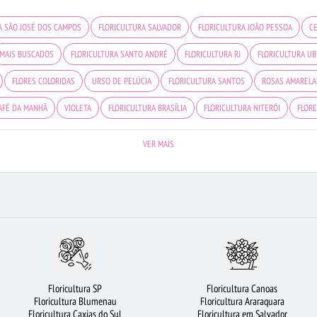
A SÃO JOSÉ DOS CAMPOS
FLORICULTURA SALVADOR
FLORICULTURA JOÃO PESSOA
CE
MAIS BUSCADOS
FLORICULTURA SANTO ANDRÉ
FLORICULTURA RJ
FLORICULTURA UB
FLORES COLORIDAS
URSO DE PELÚCIA
FLORICULTURA SANTOS
ROSAS AMARELA
AFÉ DA MANHÃ
VIOLETA
FLORICULTURA BRASÍLIA
FLORICULTURA NITERÓI
FLOR
ORES
FLORICULTURA RECIFE
FLORES BRANCAS
BUQUÊ DE ROSAS VERMELHAS
F
VER MAIS
US
BUQUÊ DE 20 ROSAS VERMELHAS
ROSAS BRANCAS
ARRANJO DE FLORES
FL
HETE DE FLORES
CESTA DE CHOCOLATE
ORQUÍDEAS
FLORICULTURA FORTALEZA
BUQUÊ DE 12 ROSAS VERMELHAS
FLORICULTURA PORTO ALEGRE
Floricultura SP
Floricultura Canoas
Floricultura Blumenau
Floricultura Araraquara
Floricultura Caxias do Sul
Floricultura em Salvador