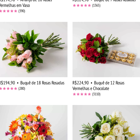
Vermelhas em Vaso
(1365)
(390)
R$194,90
•
Buquê de 18 Rosas Rosadas
R$224,90
•
Buquê de 12 Rosas
Vermelhas e Chocolate
(280)
(3110)