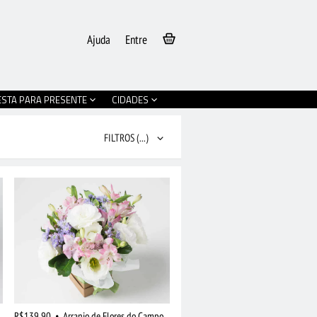
Ajuda
Entre
ESTA PARA PRESENTE
CIDADES
FILTROS
(...)
R$139,90
•
Arranjo de Flores do Campo