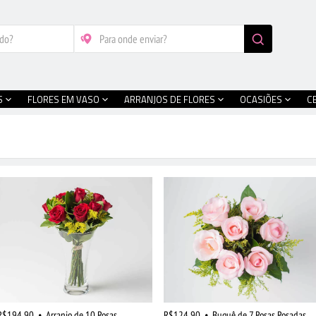
S
FLORES EM VASO
ARRANJOS DE FLORES
OCASIÕES
C
R$194,90
•
Arranjo de 10 Rosas
R$124,90
•
Buquê de 7 Rosas Rosadas