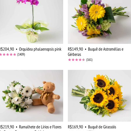
R$204,90
•
Orquídea phalaenopsis pink
R$149,90
•
Buquê de Astromélias e
Gérberas
(1409)
(161)
R$219,90
•
Ramalhete de Lírios e Flores
R$169,90
•
Buquê de Girassóis