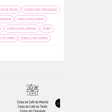
STA DE FRUTAS
CIDADES MAIS PROCURADAS
ERLÂNDIA
FLORICULTURA JUNDIAÍ
S
FLORICULTURA CAMPINAS
FLORES
ES DO CAMPO
FLORICULTURA GOIÂNIA
LORICULTURA CURITIBA
FLORES VERMELHAS
ORICULTURA BELÉM
FLORICULTURA BARUERI
LÍRIO
BUQUÊS DE FLORES
Cesta de Café da Manhã
Buquê de Girassol
Cesta de Café da Tarde
Presentes de Aniversário
Cestas de Chocolate
Buquê de Rosas Vermelhas