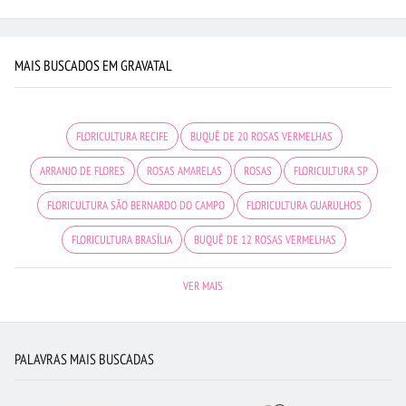
MAIS BUSCADOS EM GRAVATAL
FLORICULTURA RECIFE
BUQUÊ DE 20 ROSAS VERMELHAS
ARRANJO DE FLORES
ROSAS AMARELAS
ROSAS
FLORICULTURA SP
FLORICULTURA SÃO BERNARDO DO CAMPO
FLORICULTURA GUARULHOS
FLORICULTURA BRASÍLIA
BUQUÊ DE 12 ROSAS VERMELHAS
FLORICULTURA BELÉM
FLORICULTURA BARUERI
VER MAIS
FLORICULTURA SANTO ANDRÉ
FLORES COLORIDAS
BUQUÊ DE ROSAS VERMELHAS
FLORES VERMELHAS
MAIS BUSCADOS
PALAVRAS MAIS BUSCADAS
FLORES
FLORICULTURA UBERLÂNDIA
FLORICULTURA CURITIBA