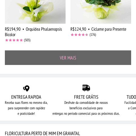
R$194,90
•
Orquídea Phalaenopsis
R$124,90
•
Ciclame para Presente
Bicolor
(176)
(503)
VER MAIS
ENTREGA RAPIDA
FRETE GRÁTIS
TUDO
Receba suas flores no mesmo dia,
Desfrute da comodidade de nossos
Facilida
para surpreender com rapidez
benefícios exclusivos para
a Com
e praticidade!
entregas no período comercial para os próximos dias.
FLORICULTURA PERTO DE MIM EM GRAVATAL