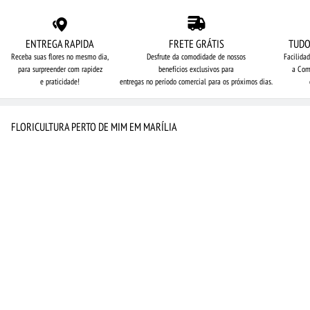
ENTREGA RAPIDA
FRETE GRÁTIS
TUDO
Receba suas flores no mesmo dia,
Desfrute da comodidade de nossos
Facilida
para surpreender com rapidez
benefícios exclusivos para
a Com
e praticidade!
entregas no período comercial para os próximos dias.
FLORICULTURA PERTO DE MIM EM MARÍLIA