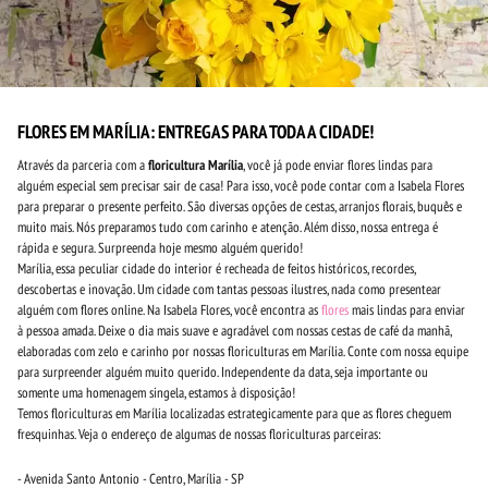
FLORES EM MARÍLIA: ENTREGAS PARA TODA A CIDADE!
Através da parceria com a
floricultura Marília
, você já pode enviar flores lindas para
alguém especial sem precisar sair de casa! Para isso, você pode contar com a Isabela Flores
para preparar o presente perfeito. São diversas opções de cestas, arranjos florais, buquês e
muito mais. Nós preparamos tudo com carinho e atenção. Além disso, nossa entrega é
rápida e segura. Surpreenda hoje mesmo alguém querido!
Marília, essa peculiar cidade do interior é recheada de feitos históricos, recordes,
descobertas e inovação. Um cidade com tantas pessoas ilustres, nada como presentear
alguém com flores online. Na Isabela Flores, você encontra as
flores
mais lindas para enviar
à pessoa amada. Deixe o dia mais suave e agradável com nossas cestas de café da manhã,
elaboradas com zelo e carinho por nossas floriculturas em Marília. Conte com nossa equipe
para surpreender alguém muito querido. Independente da data, seja importante ou
somente uma homenagem singela, estamos à disposição!
Temos floriculturas em Marília localizadas estrategicamente para que as flores cheguem
fresquinhas. Veja o endereço de algumas de nossas floriculturas parceiras:
- Avenida Santo Antonio - Centro, Marília - SP