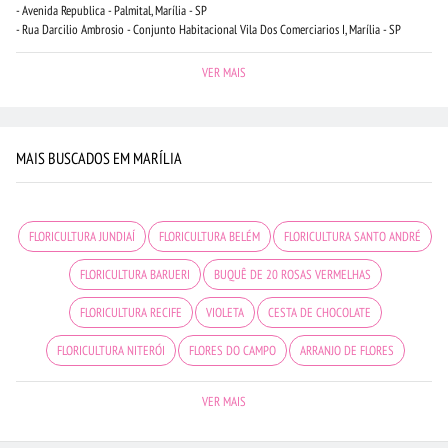
- Avenida Republica - Palmital, Marília - SP
- Rua Darcilio Ambrosio - Conjunto Habitacional Vila Dos Comerciarios I, Marília - SP
VER MAIS
MAIS BUSCADOS EM MARÍLIA
FLORICULTURA JUNDIAÍ
FLORICULTURA BELÉM
FLORICULTURA SANTO ANDRÉ
FLORICULTURA BARUERI
BUQUÊ DE 20 ROSAS VERMELHAS
FLORICULTURA RECIFE
VIOLETA
CESTA DE CHOCOLATE
FLORICULTURA NITERÓI
FLORES DO CAMPO
ARRANJO DE FLORES
FLORICULTURA SÃO JOSÉ DOS CAMPOS
FLORICULTURA UBERLÂNDIA
VER MAIS
ROSAS AMARELAS
FLORICULTURA JOÃO PESSOA