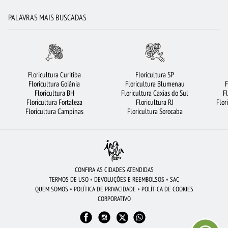
FLORICULTURA SÃO BERNARDO DO CAMPO
LÍRIO
FLORICULTURA FORTALEZA
PALAVRAS MAIS BUSCADAS
FLORICULTURA CAMPINAS
FLORICULTURA OSASCO
FLORICULTURA SANTOS
FLORICULTURA CURITIBA
FLORICULTURA SP
FLORICULTURA BH
CESTA DE CAFÉ DA MANHÃ
RAMALHETE DE FLORES
Floricultura Curitiba
Floricultura SP
Floricultura Goiânia
Floricultura Blumenau
F
BUQUÊ DE 12 ROSAS VERMELHAS
CIDADES MAIS PROCURADAS
Floricultura BH
Floricultura Caxias do Sul
F
Floricultura Fortaleza
Floricultura RJ
Flor
FLORICULTURA BRASÍLIA
COROA DE FLORES
BUQUÊS DE FLORES
Floricultura Campinas
Floricultura Sorocaba
ROSAS VERMELHAS
ROSAS
URSO DE PELÚCIA
FLORICULTURA GOIÂNIA
BUQUÊ DE ROSAS VERMELHAS
FLORES COLORIDAS
FLORICULTURA MANAUS
FLORES VERMELHAS
MAIS BUSCADOS
FLORICULTURA SALVADOR
CONFIRA AS CIDADES ATENDIDAS
TERMOS DE USO
•
DEVOLUÇÕES E REEMBOLSOS
•
SAC
FLORICULTURA PORTO ALEGRE
ROSAS BRANCAS
FLORES BRANCAS
QUEM SOMOS
•
POLÍTICA DE PRIVACIDADE
•
POLÍTICA DE COOKIES
CORPORATIVO
FLORES
FLORICULTURA RJ
CESTA DE FRUTAS
FLORICULTURA GUARULHOS
FLORICULTURA RIBEIRÃO PRETO
ORQUÍDEAS