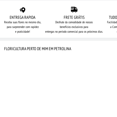
ENTREGA RAPIDA
FRETE GRÁTIS
TUDO
Receba suas flores no mesmo dia,
Desfrute da comodidade de nossos
Facilida
para surpreender com rapidez
benefícios exclusivos para
a Com
e praticidade!
entregas no período comercial para os próximos dias.
FLORICULTURA PERTO DE MIM EM PETROLINA