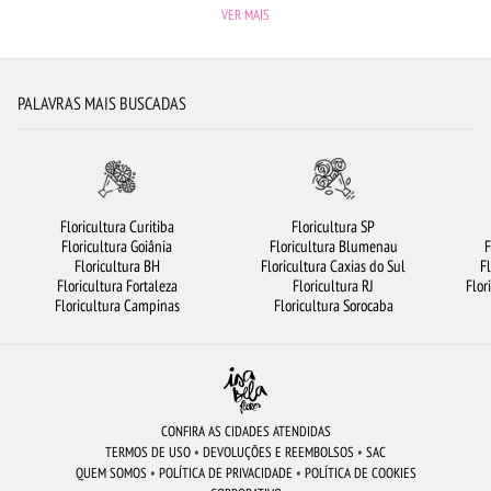
COROA DE FLORES
FLORICULTURA GUARULHOS
VER MAIS
FLORICULTURA SÃO JOSÉ DOS CAMPOS
LÍRIO
FLORICULTURA CURITIBA
CESTA DE CAFÉ DA MANHÃ
FLORICULTURA SALVADOR
ROSAS AMARELAS
PALAVRAS MAIS BUSCADAS
MAIS BUSCADOS
FLORICULTURA BELÉM
FLORES DO CAMPO
FLORICULTURA UBERLÂNDIA
FLORICULTURA CAMPINAS
ROSAS VERMELHAS
FLORICULTURA NITERÓI
FLORES
BUQUÊS DE FLORES
Floricultura Curitiba
Floricultura SP
Floricultura Goiânia
Floricultura Blumenau
F
FLORICULTURA JOÃO PESSOA
FLORICULTURA BRASÍLIA
ORQUÍDEAS
Floricultura BH
Floricultura Caxias do Sul
F
Floricultura Fortaleza
Floricultura RJ
Flor
FLORES BRANCAS
FLORICULTURA BH
FLORICULTURA RIBEIRÃO PRETO
Floricultura Campinas
Floricultura Sorocaba
ARRANJO DE FLORES
RAMALHETE DE FLORES
BUQUÊ DE 20 ROSAS VERMELHAS
FLORICULTURA FORTALEZA
FLORICULTURA RECIFE
FLORICULTURA GOIÂNIA
FLORICULTURA JUNDIAÍ
CONFIRA AS CIDADES ATENDIDAS
TERMOS DE USO
•
DEVOLUÇÕES E REEMBOLSOS
•
SAC
BUQUÊ DE ROSAS VERMELHAS
FLORICULTURA SP
QUEM SOMOS
•
POLÍTICA DE PRIVACIDADE
•
POLÍTICA DE COOKIES