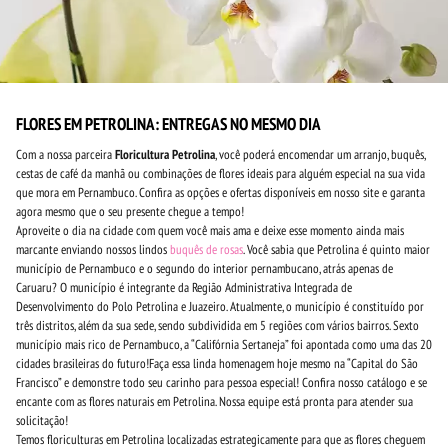
FLORES EM PETROLINA: ENTREGAS NO MESMO DIA
Com a nossa parceira
Floricultura Petrolina
, você poderá encomendar um arranjo, buquês,
cestas de café da manhã ou combinações de flores ideais para alguém especial na sua vida
que mora em Pernambuco. Confira as opções e ofertas disponíveis em nosso site e garanta
agora mesmo que o seu presente chegue a tempo!
Aproveite o dia na cidade com quem você mais ama e deixe esse momento ainda mais
marcante enviando nossos lindos
buquês de rosas
. Você sabia que Petrolina é quinto maior
município de Pernambuco e o segundo do interior pernambucano, atrás apenas de
Caruaru? O município é integrante da Região Administrativa Integrada de
Desenvolvimento do Polo Petrolina e Juazeiro. Atualmente, o município é constituído por
três distritos, além da sua sede, sendo subdividida em 5 regiões com vários bairros. Sexto
município mais rico de Pernambuco, a “Califórnia Sertaneja” foi apontada como uma das 20
cidades brasileiras do futuro!Faça essa linda homenagem hoje mesmo na “Capital do São
Francisco” e demonstre todo seu carinho para pessoa especial! Confira nosso catálogo e se
encante com as flores naturais em Petrolina. Nossa equipe está pronta para atender sua
solicitação!
Temos floriculturas em Petrolina localizadas estrategicamente para que as flores cheguem