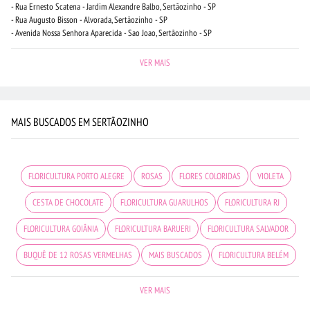
- Rua Ernesto Scatena - Jardim Alexandre Balbo, Sertãozinho - SP
- Rua Augusto Bisson - Alvorada, Sertãozinho - SP
- Avenida Nossa Senhora Aparecida - Sao Joao, Sertãozinho - SP
VER MAIS
MAIS BUSCADOS EM SERTÃOZINHO
FLORICULTURA PORTO ALEGRE
ROSAS
FLORES COLORIDAS
VIOLETA
CESTA DE CHOCOLATE
FLORICULTURA GUARULHOS
FLORICULTURA RJ
FLORICULTURA GOIÂNIA
FLORICULTURA BARUERI
FLORICULTURA SALVADOR
BUQUÊ DE 12 ROSAS VERMELHAS
MAIS BUSCADOS
FLORICULTURA BELÉM
FLORICULTURA JUNDIAÍ
COROA DE FLORES
FLORICULTURA RECIFE
VER MAIS
ROSAS AMARELAS
URSO DE PELÚCIA
CIDADES MAIS PROCURADAS