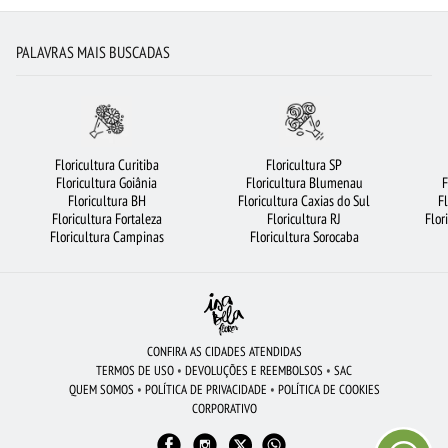
FLORICULTURA OSASCO
RAMALHETE DE FLORES
PALAVRAS MAIS BUSCADAS
FLORICULTURA JOÃO PESSOA
FLORICULTURA RIBEIRÃO PRETO
FLORICULTURA UBERLÂNDIA
CESTA DE CAFÉ DA MANHÃ
FLORICULTURA FORTALEZA
LÍRIO
FLORICULTURA MANAUS
Floricultura Curitiba
Floricultura SP
Floricultura Goiânia
Floricultura Blumenau
F
BUQUÊ DE 20 ROSAS VERMELHAS
ROSAS BRANCAS
FLORICULTURA NITERÓI
Floricultura BH
Floricultura Caxias do Sul
F
Floricultura Fortaleza
Floricultura RJ
Flor
ARRANJO DE FLORES
FLORES BRANCAS
FLORICULTURA BRASÍLIA
Floricultura Campinas
Floricultura Sorocaba
FLORICULTURA CAMPINAS
FLORICULTURA SANTO ANDRÉ
FLORICULTURA SP
FLORICULTURA SÃO JOSÉ DOS CAMPOS
BUQUÊ DE ROSAS VERMELHAS
FLORES VERMELHAS
CESTA DE FRUTAS
FLORICULTURA SANTOS
CONFIRA AS CIDADES ATENDIDAS
TERMOS DE USO
•
DEVOLUÇÕES E REEMBOLSOS
•
SAC
ROSAS VERMELHAS
FLORICULTURA CURITIBA
FLORES
ORQUÍDEAS
QUEM SOMOS
•
POLÍTICA DE PRIVACIDADE
•
POLÍTICA DE COOKIES
CORPORATIVO
FLORES DO CAMPO
FLORICULTURA SÃO BERNARDO DO CAMPO