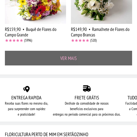
R$159,90
•
Buquê de Flores do
R$149,90
•
Ramalhete de Flores do
Campo Grande
Campo Brancas
(5996)
(520)
VER MAIS
ENTREGA RAPIDA
FRETE GRÁTIS
TUDO
Receba suas flores no mesmo dia,
Desfrute da comodidade de nossos
Facilida
para surpreender com rapidez
benefícios exclusivos para
a Com
e praticidade!
entregas no período comercial para os próximos dias.
FLORICULTURA PERTO DE MIM EM SERTÃOZINHO