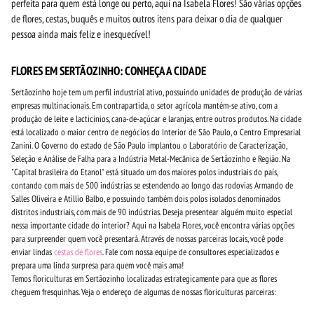
perfeita para quem está longe ou perto, aqui na Isabela Flores! São várias opções
de flores, cestas, buquês e muitos outros itens para deixar o dia de qualquer
pessoa ainda mais feliz e inesquecível!
FLORES EM SERTÃOZINHO: CONHEÇA A CIDADE
Sertãozinho hoje tem um perfil industrial ativo, possuindo unidades de produção de várias
empresas multinacionais. Em contrapartida, o setor agrícola mantém-se ativo, com a
produção de leite e lacticínios, cana-de-açúcar e laranjas, entre outros produtos. Na cidade
está localizado o maior centro de negócios do Interior de São Paulo, o Centro Empresarial
Zanini. O Governo do estado de São Paulo implantou o Laboratório de Caracterização,
Seleção e Análise de Falha para a Indústria Metal-Mecânica de Sertãozinho e Região. Na
"Capital brasileira do Etanol" está situado um dos maiores polos industriais do país,
contando com mais de 500 indústrias se estendendo ao longo das rodovias Armando de
Salles Oliveira e Atillio Balbo, e possuindo também dois polos isolados denominados
distritos industriais, com mais de 90 indústrias. Deseja presentear alguém muito especial
nessa importante cidade do interior? Aqui na Isabela Flores, você encontra várias opções
para surpreender quem você presentará. Através de nossas parceiras locais, você pode
enviar lindas
cestas de flores
. Fale com nossa equipe de consultores especializados e
prepara uma linda surpresa para quem você mais ama!
Temos floriculturas em Sertãozinho localizadas estrategicamente para que as flores
cheguem fresquinhas. Veja o endereço de algumas de nossas floriculturas parceiras: