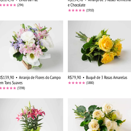
e Chocolate
(294)
(1910)
R$139,90
•
Arranjo de Flores do Campo
R$79,90
•
Buquê de 3 Rosas Amarelas
em Tons Suaves
(1880)
(3398)