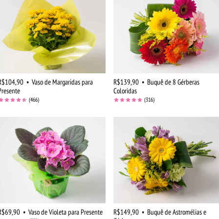
R$104,90
•
Vaso de Margaridas para
R$139,90
•
Buquê de 8 Gérberas
Presente
Coloridas
(466)
(316)
R$69,90
•
Vaso de Violeta para Presente
R$149,90
•
Buquê de Astromélias e