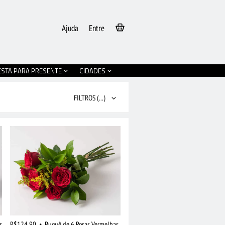
Ajuda
Entre
ESTA PARA PRESENTE
CIDADES
FILTROS
(...)
s
R$124,90
•
Buquê de 6 Rosas Vermelhas