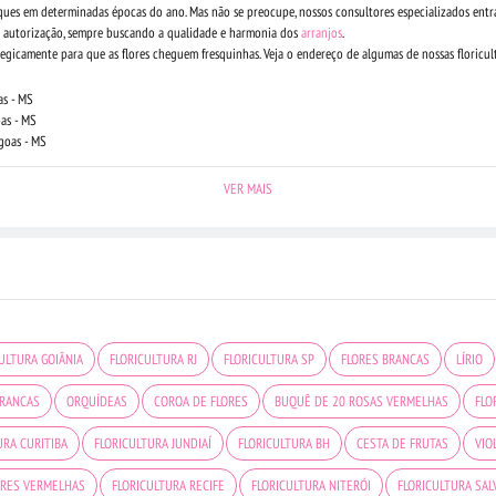
oques em determinadas épocas do ano. Mas não se preocupe, nossos consultores especializados ent
ua autorização, sempre buscando a qualidade e harmonia dos
arranjos
.
tegicamente para que as flores cheguem fresquinhas. Veja o endereço de algumas de nossas floricult
as - MS
oas - MS
goas - MS
VER MAIS
ULTURA GOIÂNIA
FLORICULTURA RJ
FLORICULTURA SP
FLORES BRANCAS
LÍRIO
BRANCAS
ORQUÍDEAS
COROA DE FLORES
BUQUÊ DE 20 ROSAS VERMELHAS
FLO
URA CURITIBA
FLORICULTURA JUNDIAÍ
FLORICULTURA BH
CESTA DE FRUTAS
VIO
ORES VERMELHAS
FLORICULTURA RECIFE
FLORICULTURA NITERÓI
FLORICULTURA SA