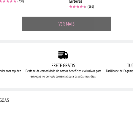
Gérberas
(730)
(161)
VER MAIS
FRETE GRÁTIS
TU
nder com rapidez
Desfrute da comodidade de nossos
benefícios exclusivos para
Facilidade de Pagame
entregas no período comercial para os próximos dias.
AGOAS