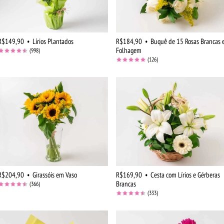
R$149,90
•
Lírios Plantados
R$184,90
•
Buquê de 15 Rosas Brancas 
Folhagem
(998)
(126)
R$204,90
•
Girassóis em Vaso
R$169,90
•
Cesta com Lírios e Gérberas
Brancas
(366)
(333)