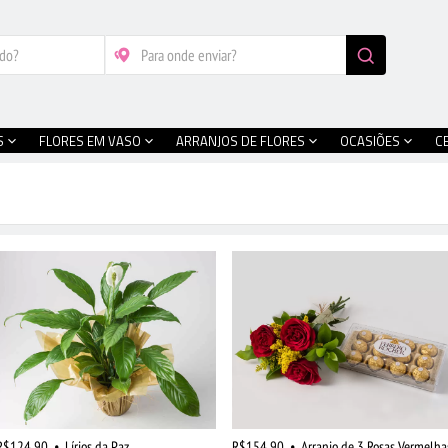
S
FLORES EM VASO
ARRANJOS DE FLORES
OCASIÕES
C
R$124,90
•
Lírios da Paz
R$154,90
•
Arranjo de 3 Rosas Vermelha