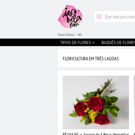
Flores Online
- MS
TIPOS DE FLORES
BUQUÊS DE FLORE
FLORICULTURA EM TRÊS LAGOAS
R$104,90
•
Arranjo de 3 Rosas Vermelhas