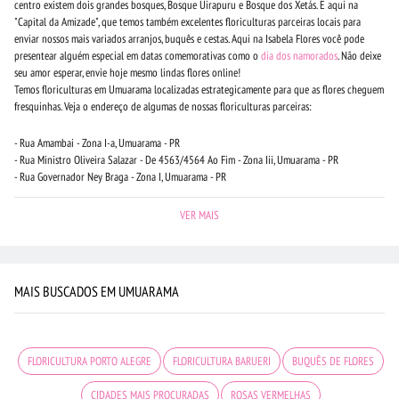
centro existem dois grandes bosques, Bosque Uirapuru e Bosque dos Xetás. E aqui na
"Capital da Amizade", que temos também excelentes floriculturas parceiras locais para
enviar nossos mais variados arranjos, buquês e cestas. Aqui na Isabela Flores você pode
presentear alguém especial em datas comemorativas como o
dia dos namorados
. Não deixe
seu amor esperar, envie hoje mesmo lindas flores online!
Temos floriculturas em Umuarama localizadas estrategicamente para que as flores cheguem
fresquinhas. Veja o endereço de algumas de nossas floriculturas parceiras:
- Rua Amambai - Zona I-a, Umuarama - PR
- Rua Ministro Oliveira Salazar - De 4563/4564 Ao Fim - Zona Iii, Umuarama - PR
- Rua Governador Ney Braga - Zona I, Umuarama - PR
VER MAIS
MAIS BUSCADOS EM UMUARAMA
FLORICULTURA PORTO ALEGRE
FLORICULTURA BARUERI
BUQUÊS DE FLORES
CIDADES MAIS PROCURADAS
ROSAS VERMELHAS