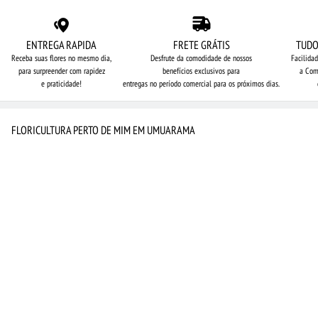
ENTREGA RAPIDA
FRETE GRÁTIS
TUDO
Receba suas flores no mesmo dia,
Desfrute da comodidade de nossos
Facilida
para surpreender com rapidez
benefícios exclusivos para
a Com
e praticidade!
entregas no período comercial para os próximos dias.
FLORICULTURA PERTO DE MIM EM UMUARAMA