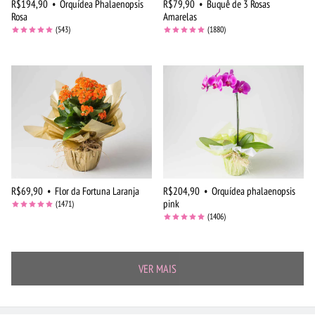
R$194,90
•
Orquídea Phalaenopsis
R$79,90
•
Buquê de 3 Rosas
Rosa
Amarelas
(543)
(1880)
R$69,90
•
Flor da Fortuna Laranja
R$204,90
•
Orquídea phalaenopsis
pink
(1471)
(1406)
VER MAIS