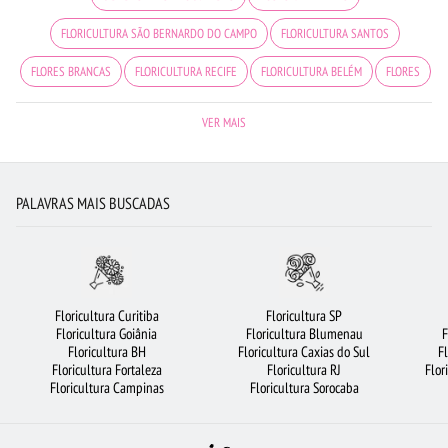
FLORICULTURA SÃO BERNARDO DO CAMPO
FLORICULTURA SANTOS
FLORES BRANCAS
FLORICULTURA RECIFE
FLORICULTURA BELÉM
FLORES
BUQUÊ DE 12 ROSAS VERMELHAS
BUQUÊ DE 20 ROSAS VERMELHAS
VER MAIS
FLORICULTURA FORTALEZA
FLORICULTURA SANTO ANDRÉ
COROA DE FLORES
BUQUÊ DE ROSAS VERMELHAS
FLORICULTURA GUARULHOS
PALAVRAS MAIS BUSCADAS
FLORICULTURA NITERÓI
FLORES VERMELHAS
FLORICULTURA RIBEIRÃO PRETO
ROSAS
FLORICULTURA MANAUS
FLORICULTURA GOIÂNIA
VIOLETA
ROSAS BRANCAS
FLORICULTURA BH
Floricultura Curitiba
Floricultura SP
Floricultura Goiânia
Floricultura Blumenau
F
FLORICULTURA SÃO JOSÉ DOS CAMPOS
LÍRIO
FLORICULTURA UBERLÂNDIA
Floricultura BH
Floricultura Caxias do Sul
F
Floricultura Fortaleza
Floricultura RJ
Flor
ARRANJO DE FLORES
FLORES DO CAMPO
FLORICULTURA CAMPINAS
Floricultura Campinas
Floricultura Sorocaba
FLORICULTURA JUNDIAÍ
FLORICULTURA OSASCO
ORQUÍDEAS