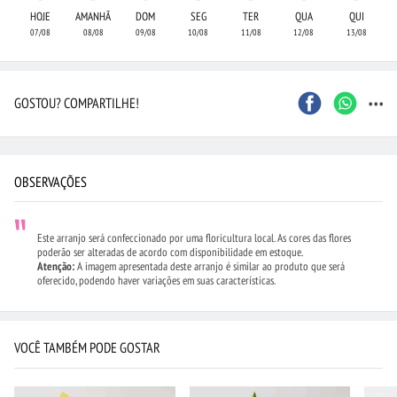
HOJE
AMANHÃ
DOM
SEG
TER
QUA
QUI
07/08
08/08
09/08
10/08
11/08
12/08
13/08
...
GOSTOU? COMPARTILHE!
OBSERVAÇÕES
Este arranjo será confeccionado por uma floricultura local. As cores das flores
poderão ser alteradas de acordo com disponibilidade em estoque.
Atenção:
A imagem apresentada deste arranjo é similar ao produto que será
oferecido, podendo haver variações em suas características.
VOCÊ TAMBÉM PODE GOSTAR