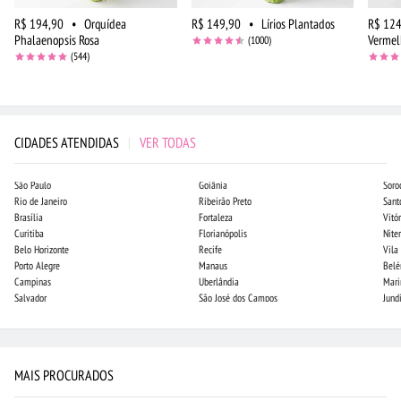
R$ 194,90
•
Orquídea
R$ 149,90
•
Lírios Plantados
R$ 124
Phalaenopsis Rosa
Vermel
(1000)
(544)
CIDADES ATENDIDAS
|
VER TODAS
São Paulo
Goiânia
Soro
Rio de Janeiro
Ribeirão Preto
Sant
Brasília
Fortaleza
Vitór
Curitiba
Florianópolis
Niter
Belo Horizonte
Recife
Vila
Porto Alegre
Manaus
Bel
Campinas
Uberlândia
Mari
Salvador
São José dos Campos
Jund
MAIS PROCURADOS