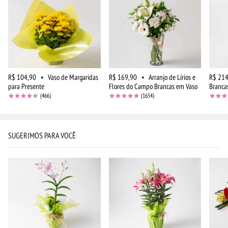
R$ 104,90
•
Vaso de Margaridas
R$ 169,90
•
Arranjo de Lírios e
R$ 214
para Presente
Flores do Campo Brancas em Vaso
Branca
(466)
(1654)
SUGERIMOS PARA VOCÊ