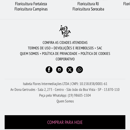
Floricultura Fortaleza
Floricultura RJ
Flor
FLORES BRANCAS
ROSAS VERMELHAS
FLORICULTURA RIBEIRÃO PRETO
Floricultura Campinas
Floricultura Sorocaba
FLORICULTURA OSASCO
COROA DE FLORES
FLORICULTURA SÃO JOSÉ DOS CAMPOS
FLORICULTURA SÃO BERNARDO DO CAMPO
FLORICULTURA MANAUS
FLORES
CONFIRA AS CIDADES ATENDIDAS
TERMOS DE USO
•
DEVOLUÇÕES E REEMBOLSOS
•
SAC
FLORICULTURA GUARULHOS
BUQUÊS DE FLORES
FLORICULTURA FORTALEZA
QUEM SOMOS
•
POLÍTICA DE PRIVACIDADE
•
POLÍTICA DE COOKIES
CORPORATIVO
CESTA DE CAFÉ DA MANHÃ
ROSAS AMARELAS
FLORES DO CAMPO
FLORICULTURA BELÉM
RAMALHETE DE FLORES
ARRANJO DE FLORES
BUQUÊ DE 12 ROSAS VERMELHAS
Isabela Flores Intermediações LTDA | CNPJ: 10.158.838/0001-61
Av Dona Gertrudes - Sala 2, 273 - Centro - São João da Boa Vista - SP - 13.870-110
Peça pelo WhatsApp: (19) 98605-1504
Quem Somos
COMPRAR PARA HOJE