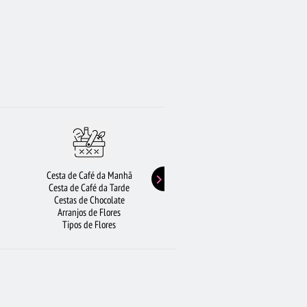
Cesta de Café da Manhã
Buquê de Girassol
Cesta de Café da Tarde
Presentes de Aniversário
Cestas de Chocolate
Buquê de Rosas Vermelhas
Arranjos de Flores
Rosas Amarelas
Tipos de Flores
Lírios