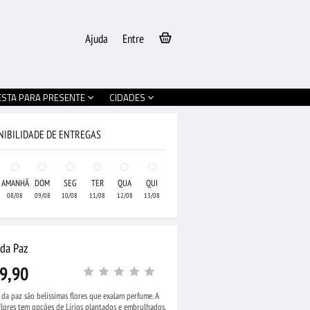
Ajuda
Entre
ESTA PARA PRESENTE
CIDADES
NIBILIDADE DE ENTREGAS
AMANHÃ
DOM
SEG
TER
QUA
QUI
08/08
09/08
10/08
11/08
12/08
13/08
 da Paz
9,90
s da paz são belíssimas flores que exalam perfume. A
Flores tem opções de Lírios plantados e embrulhados,