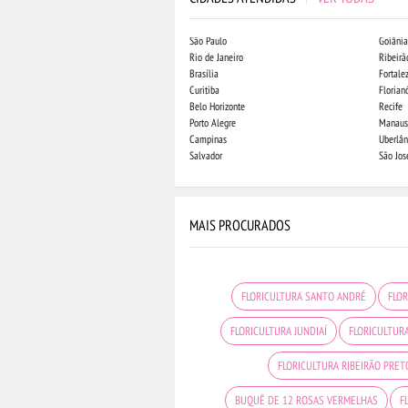
São Paulo
Goiânia
Rio de Janeiro
Ribeirã
Brasília
Fortale
Curitiba
Florian
Belo Horizonte
Recife
Porto Alegre
Manaus
Campinas
Uberlân
Salvador
São Jo
MAIS PROCURADOS
FLORICULTURA SANTO ANDRÉ
FLO
FLORICULTURA JUNDIAÍ
FLORICULTUR
FLORICULTURA RIBEIRÃO PRET
BUQUÊ DE 12 ROSAS VERMELHAS
F