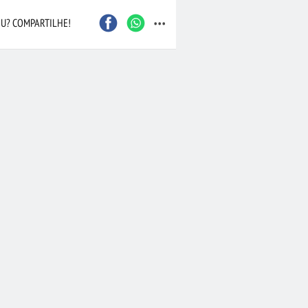
...
U? COMPARTILHE!
Caxias do Sul
São Bernardo do Camp
Contagem
Maceió
Joinville
Santo André
Barueri
Cascavel
Osasco
Itajaí
Nova Iguaçu
Taubaté
 Preto
Bauru
Aracaju
Marília
Macaé