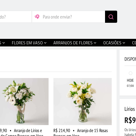
S
FLORES EM VASO
ARRANJOS DE FLORES
OCASIÕES
C
DISPO
HOJE
07/08
Lírios
R$9
Os lírio
9,90
•
Arranjo de Lírios e
R$ 214,90
•
Arranjo de 15 Rosas
Isabela 
s do Campo Brancas em Vaso
Brancas em Vaso