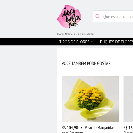
Flores Online
-
Lírios da Paz
TIPOS DE FLORES
BUQUÊS DE FLORE
VOCÊ TAMBÉM PODE GOSTAR
R$ 104,90
•
Vaso de Margaridas
R$ 16
para Presente
Flore