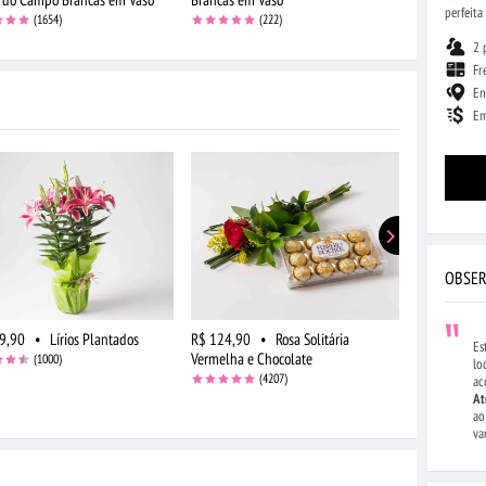
perfeita
(1654)
(222)
2 
Fr
En
Em
OBSER
9,90
•
Lírios Plantados
R$ 124,90
•
Rosa Solitária
R$ 229,90
Es
Vermelha e Chocolate
Vermelhas
(1000)
lo
(4207)
ac
At
ao
va