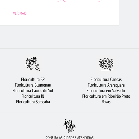
AUS
CIDADES MAIS PROCURADAS
BUQUÊ DE ROSAS VERMELHAS
VER MAIS
LTURA SP
ROSAS
CESTA DE FRUTAS
RAMALHETE DE FLORES
A NITERÓI
FLORICULTURA RECIFE
FLORICULTURA PORTO ALEGRE
 20 ROSAS VERMELHAS
FLORES COLORIDAS
FLORES
FLORICULTURA BH
URSO DE PELÚCIA
FLORICULTURA FORTALEZA
RES
BUQUÊS DE FLORES
ROSAS BRANCAS
ORQUÍDEAS
Floricultura SP
Floricultura Canoas
RICULTURA SANTOS
CESTA DE CHOCOLATE
FLORICULTURA BARUERI
Floricultura Blumenau
Floricultura Araraquara
Floricultura Caxias do Sul
Floricultura em Salvador
 FLORES
FLORICULTURA GUARULHOS
FLORICULTURA GOIÂNIA
Floricultura RJ
Floricultura em Ribeirão Preto
Floricultura Sorocaba
Rosas
CONFIRA AS CIDADES ATENDIDAS