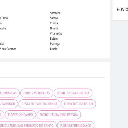
GOSTO
Sorocaba
Campo Grande
o Preto
Santos
Indaiatuba
za
Vitória
Londrina
ópolis
Niterói
Piracicaba
Vila Velha
Juiz de Fora
Belém
São Luis
dia
Maringá
São José do Rio
sé dos Campos
Jundiaí
João Pessoa
RES BRANCAS
FLORES VERMELHAS
FLORICULTURA CURITIBA
A SALVADOR
CESTA DE CAFÉ DA MANHÃ
FLORICULTURA BELÉM
O
FLORES DO CAMPO
FLORICULTURA JOÃO PESSOA
LORICULTURA SÃO BERNARDO DO CAMPO
FLORICULTURA OSASCO