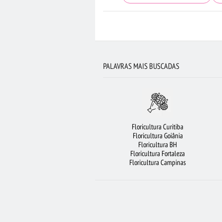
ROSAS AMARELAS
FLORICULTURA MAN
FLORICULTURA RJ
VIOLETA
FLORICU
FLORICULTURA CAMPINAS
FLORICULTUR
PALAVRAS MAIS BUSCADAS
MAIS BUSCADOS
BUQUÊ DE
FLORICULTURA SÃO JOSÉ DOS CAMPOS
ROSAS VERMELHAS
COROA DE FLO
Floricultura Curitiba
FLORICULTURA UBERLÂNDIA
LÍRIO
FLO
Floricultura Goiânia
Floricultura BH
FLORICULTURA BRASÍLIA
ARRANJO DE
Floricultura Fortaleza
Floricultura Campinas