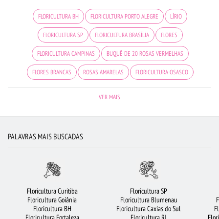
FLORICULTURA BH
FLORICULTURA PORTO ALEGRE
LÍRIO
FLORICULTURA SP
FLORICULTURA BRASÍLIA
FLORES
FLORICULTURA CAMPINAS
BUQUÊ DE 20 ROSAS VERMELHAS
FLORES BRANCAS
ROSAS AMARELAS
FLORICULTURA OSASCO
CESTA DE FRUTAS
COROA DE FLORES
BUQUÊ DE ROSAS VERMELHAS
VER MAIS
FLORICULTURA RIBEIRÃO PRETO
FLORICULTURA CURITIBA
ROSAS VERMELHAS
FLORICULTURA GUARULHOS
FLORES DO CAMPO
PALAVRAS MAIS BUSCADAS
ROSAS
FLORICULTURA RECIFE
FLORICULTURA JUNDIAÍ
FLORICULTURA SALVADOR
ROSAS BRANCAS
URSO DE PELÚCIA
CESTA DE CAFÉ DA MANHÃ
FLORES VERMELHAS
Floricultura Curitiba
Floricultura SP
Floricultura Goiânia
Floricultura Blumenau
F
FLORICULTURA JOÃO PESSOA
VIOLETA
CESTA DE CHOCOLATE
Floricultura BH
Floricultura Caxias do Sul
F
Floricultura Fortaleza
Floricultura RJ
Flor