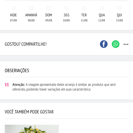
HOJE
AMANHÃ
DOM
SEG
TER
QUA
QUI
07/08
08/08
09/08
10/08
11/08
12/08
13/08
...
GOSTOU? COMPARTILHE!
OBSERVAÇÕES
Atenção:
A imagem apresentada deste arranjo é similar ao produto que será
oferecido, podendo haver variações em suas característica
VOCÊ TAMBÉM PODE GOSTAR