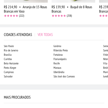
R$ 214,90
•
Arranjo de 15 Rosas
R$ 139,90
•
Buquê de 8 Rosas
R$ 239
Brancas em Vaso
Brancas
Branca
(222)
(258)
CIDADES ATENDIDAS
|
VER TODAS
São Paulo
Goiânia
Soro
Rio de Janeiro
Ribeirão Preto
Sant
Brasília
Fortaleza
Vitór
Curitiba
Florianópolis
Niter
Belo Horizonte
Recife
Vila
Porto Alegre
Manaus
Bel
Campinas
Uberlândia
Mari
Salvador
São José dos Campos
Jund
MAIS PROCURADOS