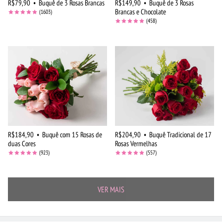
R$79,90
•
Buquê de 3 Rosas Brancas
R$149,90
•
Buquê de 3 Rosas
Brancas e Chocolate
(1603)
(458)
R$184,90
•
Buquê com 15 Rosas de
R$204,90
•
Buquê Tradicional de 17
duas Cores
Rosas Vermelhas
(923)
(557)
VER MAIS