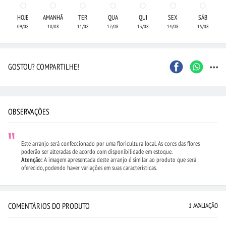
HOJE
AMANHÃ
TER
QUA
QUI
SEX
SÁB
09/08
10/08
11/08
12/08
13/08
14/08
15/08
...
GOSTOU? COMPARTILHE!
OBSERVAÇÕES
Este arranjo será confeccionado por uma floricultura local. As cores das flores
poderão ser alteradas de acordo com disponibilidade em estoque.
Atenção:
A imagem apresentada deste arranjo é similar ao produto que será
oferecido, podendo haver variações em suas características.
COMENTÁRIOS DO PRODUTO
1 AVALIAÇÃO