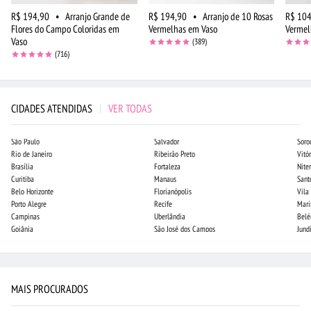
R$ 194,90
•
Arranjo Grande de
R$ 194,90
•
Arranjo de 10 Rosas
R$ 104
Flores do Campo Coloridas em
Vermelhas em Vaso
Vermel
Vaso
(389)
(716)
CIDADES ATENDIDAS
|
VER TODAS
São Paulo
Salvador
Soro
Rio de Janeiro
Ribeirão Preto
Vitór
Brasília
Fortaleza
Niter
Curitiba
Manaus
Sant
Belo Horizonte
Florianópolis
Vila
Porto Alegre
Recife
Mari
Campinas
Uberlândia
Bel
Goiânia
São José dos Campos
Jund
MAIS PROCURADOS