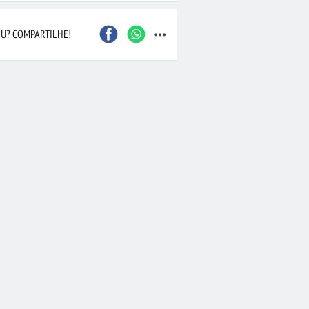
...
Caxias do Sul
São Bernardo do Camp
Contagem
Maceió
U? COMPARTILHE!
Joinville
Santo André
Barueri
Cascavel
Osasco
Itajaí
Nova Iguaçu
Taubaté
 Preto
Bauru
Aracaju
Marília
Macaé