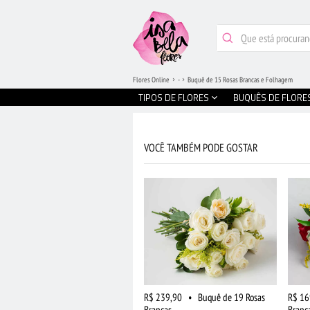
Flores Online
-
Buquê de 15 Rosas Brancas e Folhagem
TIPOS DE FLORES
BUQUÊS DE FLORE
VOCÊ TAMBÉM PODE GOSTAR
R$ 239,90
•
Buquê de 19 Rosas
R$ 16
Brancas
Branc