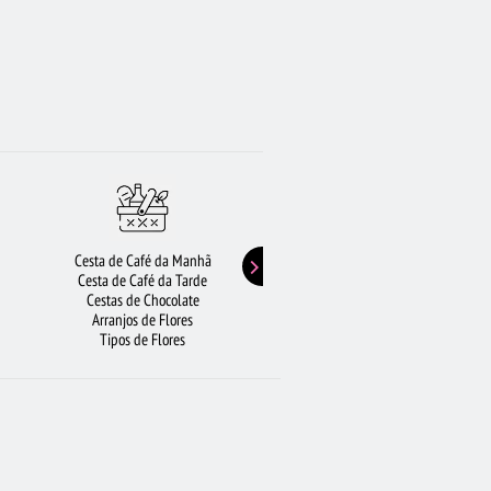
Cesta de Café da Manhã
Buquê de Girassol
Cesta de Café da Tarde
Presentes de Aniversário
Cestas de Chocolate
Buquê de Rosas Vermelhas
Arranjos de Flores
Rosas Amarelas
Tipos de Flores
Lírios