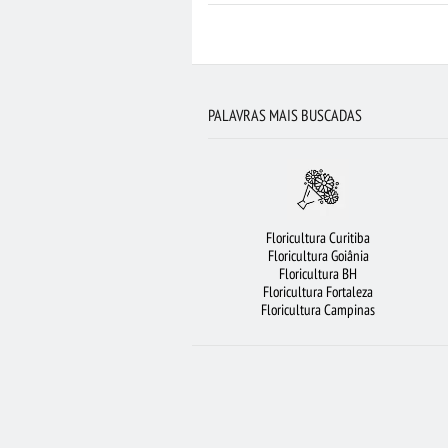
FLORICULTURA BRASÍLIA
FLORES DO
FLORICULTURA GUARULHOS
BUQUÊ DE
CIDADES MAIS PROCURADAS
CESTA DE 
PALAVRAS MAIS BUSCADAS
FLORICULTURA JOÃO PESSOA
FLORE
FLORICULTURA CURITIBA
FLORICULT
FLORICULTURA OSASCO
BUQUÊ DE 20
Floricultura Curitiba
FLORICULTURA SALVADOR
ROSAS VERMELH
Floricultura Goiânia
Floricultura BH
FLORICULTURA JUNDIA
Floricultura Fortaleza
Floricultura Campinas