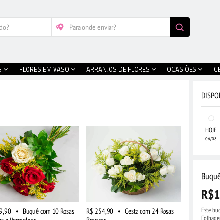
S
FLORES EM VASO
ARRANJOS DE FLORES
OCASIÕES
C
DISPO
HOJE
06/08
Buquê
R$1
Este bu
9,90
•
Buquê com 10 Rosas
R$ 254,90
•
Cesta com 24 Rosas
Folhage
as e Vermelhas
Brancas