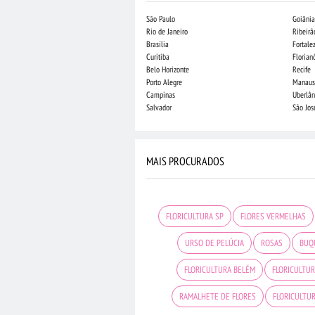
São Paulo
Goiânia
Rio de Janeiro
Ribeirã
Brasília
Fortale
Curitiba
Florian
Belo Horizonte
Recife
Porto Alegre
Manaus
Campinas
Uberlân
Salvador
São Jo
MAIS PROCURADOS
FLORICULTURA SP
FLORES VERMELHAS
URSO DE PELÚCIA
ROSAS
BUQ
FLORICULTURA BELÉM
FLORICULTUR
RAMALHETE DE FLORES
FLORICULTU