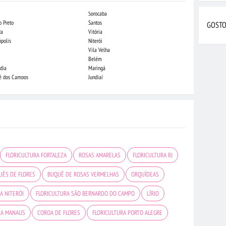
Sorocaba
Campo Grande
o Preto
Santos
Indaiatuba
GOSTO
za
Vitória
Londrina
ópolis
Niterói
Piracicaba
Vila Velha
Juiz de Fora
Belém
São Luis
dia
Maringá
São José do Rio
sé dos Campos
Jundiaí
João Pessoa
FLORICULTURA FORTALEZA
ROSAS AMARELAS
FLORICULTURA RJ
UÊS DE FLORES
BUQUÊ DE ROSAS VERMELHAS
ORQUÍDEAS
A NITERÓI
FLORICULTURA SÃO BERNARDO DO CAMPO
LÍRIO
RA MANAUS
COROA DE FLORES
FLORICULTURA PORTO ALEGRE