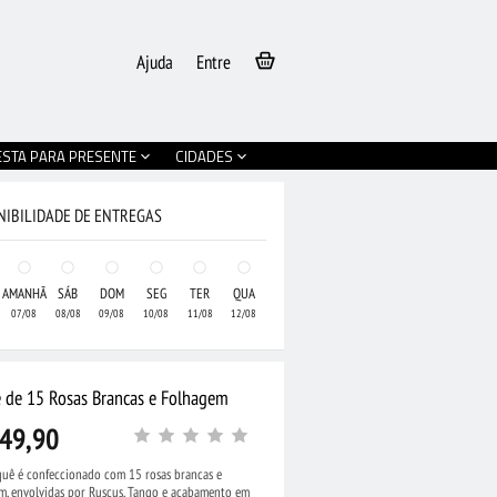
Ajuda
Entre
ESTA PARA PRESENTE
CIDADES
NIBILIDADE DE ENTREGAS
AMANHÃ
SÁB
DOM
SEG
TER
QUA
07/08
08/08
09/08
10/08
11/08
12/08
 de 15 Rosas Brancas e Folhagem
49,90
quê é confeccionado com 15 rosas brancas e
m, envolvidas por Ruscus, Tango e acabamento em