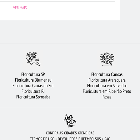
 CAMPO
FLORICULTURA RECIFE
FLORICULTURA SANTO ANDRÉ
VER MAIS
 12 ROSAS VERMELHAS
ROSAS BRANCAS
ARRANJO DE FLORES
CAFÉ DA MANHÃ
FLORICULTURA CAMPINAS
FLORICULTURA SANTOS
S COLORIDAS
CESTA DE FRUTAS
FLORICULTURA UBERLÂNDIA
URA SÃO JOSÉ DOS CAMPOS
VIOLETA
FLORICULTURA GOIÂNIA
 ROSAS VERMELHAS
FLORICULTURA BH
CESTA DE CHOCOLATE
Floricultura SP
Floricultura Canoas
AS
MAIS BUSCADOS
FLORICULTURA BARUERI
FLORES BRANCAS
Floricultura Blumenau
Floricultura Araraquara
Floricultura Caxias do Sul
Floricultura em Salvador
Í
FLORES
FLORICULTURA RIBEIRÃO PRETO
Floricultura RJ
Floricultura em Ribeirão Preto
Floricultura Sorocaba
Rosas
CONFIRA AS CIDADES ATENDIDAS
TERMOS DE USO
•
DEVOLUÇÕES E REEMBOLSOS
•
SAC