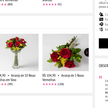
ráfia.A 
(804)
(92)
pessoa 
1 
Fr
En
Em
OBSER
4,90
•
Arranjo de 10 Rosas
R$ 104,90
•
Arranjo de 3 Rosas
R$ 159,90
lhas em Vaso
Vermelhas
Brancas
Es
(389)
(1208)
lo
ac
At
ao
va