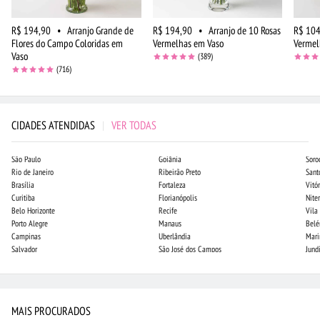
R$ 194,90
•
Arranjo Grande de
R$ 194,90
•
Arranjo de 10 Rosas
R$ 104
Flores do Campo Coloridas em
Vermelhas em Vaso
Vermel
Vaso
(389)
(716)
CIDADES ATENDIDAS
|
VER TODAS
São Paulo
Goiânia
Soro
Rio de Janeiro
Ribeirão Preto
Sant
Brasília
Fortaleza
Vitór
Curitiba
Florianópolis
Niter
Belo Horizonte
Recife
Vila
Porto Alegre
Manaus
Bel
Campinas
Uberlândia
Mari
Salvador
São José dos Campos
Jund
MAIS PROCURADOS