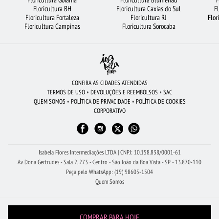
CESTA DE CAFÉ DA MANHÃ
FLORICULTURA OSASCO
ROSAS VERMELHAS
Floricultura BH
Floricultura Caxias do Sul
F
Floricultura Fortaleza
Floricultura RJ
Flor
FLORICULTURA SANTO ANDRÉ
FLORICULTURA MANAUS
Floricultura Campinas
Floricultura Sorocaba
RAMALHETE DE FLORES
ARRANJO DE FLORES
FLORICULTURA RJ
FLORICULTURA FORTALEZA
FLORICULTURA RECIFE
FLORICULTURA BRASÍLIA
BUQUÊ DE 20 ROSAS VERMELHAS
FLORICULTURA GUARULHOS
ROSAS
CONFIRA AS CIDADES ATENDIDAS
TERMOS DE USO
•
DEVOLUÇÕES E REEMBOLSOS
•
SAC
FLORICULTURA SÃO BERNARDO DO CAMPO
ROSAS BRANCAS
FLORES
QUEM SOMOS
•
POLÍTICA DE PRIVACIDADE
•
POLÍTICA DE COOKIES
CORPORATIVO
FLORICULTURA BARUERI
FLORICULTURA BH
MAIS BUSCADOS
FLORICULTURA GOIÂNIA
Isabela Flores Intermediações LTDA | CNPJ: 10.158.838/0001-61
Av Dona Gertrudes - Sala 2, 273 - Centro - São João da Boa Vista - SP - 13.870-110
Peça pelo WhatsApp: (19) 98605-1504
Quem Somos
COMPRAR PARA HOJE