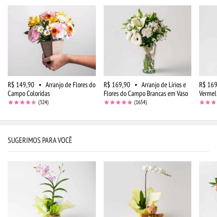
R$ 149,90
•
Arranjo de Flores do
R$ 169,90
•
Arranjo de Lírios e
R$ 169
Campo Coloridas
Flores do Campo Brancas em Vaso
Vermel
(324)
(1654)
SUGERIMOS PARA VOCÊ