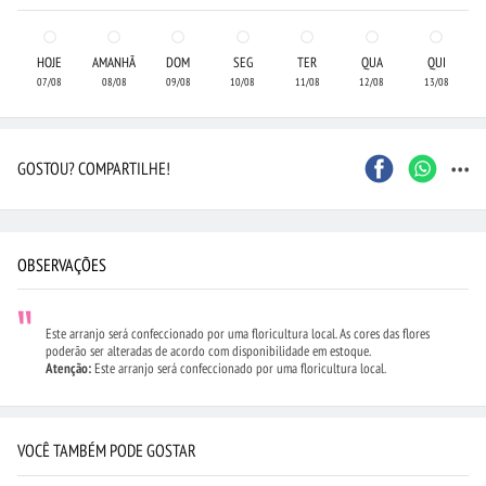
HOJE
AMANHÃ
DOM
SEG
TER
QUA
QUI
07/08
08/08
09/08
10/08
11/08
12/08
13/08
...
GOSTOU? COMPARTILHE!
OBSERVAÇÕES
Este arranjo será confeccionado por uma floricultura local. As cores das flores
poderão ser alteradas de acordo com disponibilidade em estoque.
Atenção:
Este arranjo será confeccionado por uma floricultura local.
VOCÊ TAMBÉM PODE GOSTAR