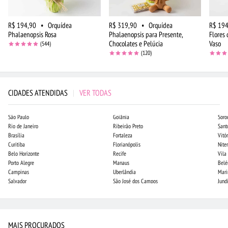
R$ 194,90
•
Orquídea
R$ 319,90
•
Orquídea
R$ 194
Phalaenopsis Rosa
Phalaenopsis para Presente,
Flores
Chocolates e Pelúcia
Vaso
(544)
(120)
CIDADES ATENDIDAS
|
VER TODAS
São Paulo
Goiânia
Soro
Rio de Janeiro
Ribeirão Preto
Sant
Brasília
Fortaleza
Vitór
Curitiba
Florianópolis
Niter
Belo Horizonte
Recife
Vila
Porto Alegre
Manaus
Bel
Campinas
Uberlândia
Mari
Salvador
São José dos Campos
Jund
MAIS PROCURADOS