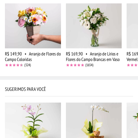
R$ 149,90
•
Arranjo de Flores do
R$ 169,90
•
Arranjo de Lírios e
R$ 169
Campo Coloridas
Flores do Campo Brancas em Vaso
Vermel
(324)
(1654)
SUGERIMOS PARA VOCÊ