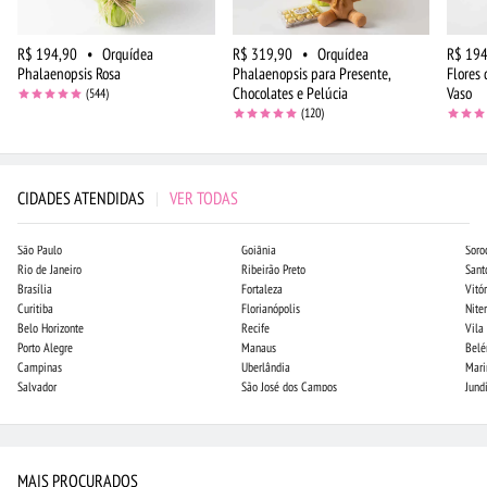
R$ 194,90
•
Orquídea
R$ 319,90
•
Orquídea
R$ 194
Phalaenopsis Rosa
Phalaenopsis para Presente,
Flores
Chocolates e Pelúcia
Vaso
(544)
(120)
CIDADES ATENDIDAS
|
VER TODAS
São Paulo
Goiânia
Soro
Rio de Janeiro
Ribeirão Preto
Sant
Brasília
Fortaleza
Vitór
Curitiba
Florianópolis
Niter
Belo Horizonte
Recife
Vila
Porto Alegre
Manaus
Bel
Campinas
Uberlândia
Mari
Salvador
São José dos Campos
Jund
MAIS PROCURADOS