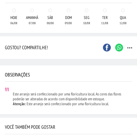
HOJE
AMANHÃ
SÁB
DOM
SEG
TER
QUA
06/08
07/08
08/08
09/08
10/08
11/08
12/08
...
GOSTOU? COMPARTILHE!
OBSERVAÇÕES
Este arranjo será confeccionado por uma floricultura local. As cores das flores
poderão ser alteradas de acordo com disponibilidade em estoque.
Atenção:
Este arranjo será confeccionado por uma floricultura local.
VOCÊ TAMBÉM PODE GOSTAR