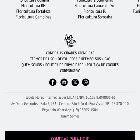
FLORICULTURA SÃO JOSÉ DOS CAMPOS
FLORICULTURA OSASCO
ORQUÍDEAS
Floricultura BH
Floricultura Caxias do Sul
F
Floricultura Fortaleza
Floricultura RJ
Flor
FLORICULTURA SANTOS
FLORICULTURA BELÉM
CESTA DE CHOCOLATE
Floricultura Campinas
Floricultura Sorocaba
FLORICULTURA BARUERI
BUQUÊ DE 20 ROSAS VERMELHAS
VIOLETA
URSO DE PELÚCIA
ROSAS BRANCAS
FLORICULTURA CAMPINAS
FLORICULTURA BRASÍLIA
CESTA DE FRUTAS
ROSAS AMARELAS
CONFIRA AS CIDADES ATENDIDAS
TERMOS DE USO
•
DEVOLUÇÕES E REEMBOLSOS
•
SAC
FLORICULTURA SALVADOR
CESTA DE CAFÉ DA MANHÃ
FLORES VERMELHAS
QUEM SOMOS
•
POLÍTICA DE PRIVACIDADE
•
POLÍTICA DE COOKIES
CORPORATIVO
FLORES DO CAMPO
FLORICULTURA SP
BUQUÊS DE FLORES
FLORICULTURA GUARULHOS
FLORICULTURA BH
Isabela Flores Intermediações LTDA | CNPJ: 10.158.838/0001-61
Av Dona Gertrudes - Sala 2, 273 - Centro - São João da Boa Vista - SP - 13.870-110
Peça pelo WhatsApp: (19) 98605-1504
Quem Somos
COMPRAR PARA HOJE