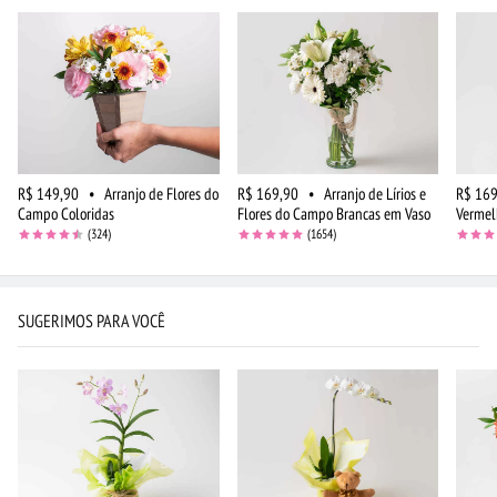
R$ 149,90
•
Arranjo de Flores do
R$ 169,90
•
Arranjo de Lírios e
R$ 169
Campo Coloridas
Flores do Campo Brancas em Vaso
Vermel
(324)
(1654)
SUGERIMOS PARA VOCÊ