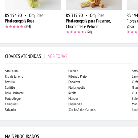
R$ 194,90
•
Orquídea
R$ 319,90
•
Orquídea
R$ 194
Phalaenopsis Rosa
Phalaenopsis para Presente,
Flores
Chocolates e Pelúcia
Vaso
(544)
(120)
CIDADES ATENDIDAS
|
VER TODAS
São Paulo
Goiânia
Soro
Rio de Janeiro
Ribeirão Preto
Sant
Brasília
Fortaleza
Vitór
Curitiba
Florianópolis
Niter
Belo Horizonte
Recife
Vila
Porto Alegre
Manaus
Bel
Campinas
Uberlândia
Mari
Salvador
São José dos Campos
Jund
MAIS PROCURADOS