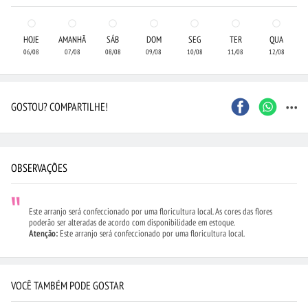
HOJE
AMANHÃ
SÁB
DOM
SEG
TER
QUA
06/08
07/08
08/08
09/08
10/08
11/08
12/08
...
GOSTOU? COMPARTILHE!
OBSERVAÇÕES
Este arranjo será confeccionado por uma floricultura local. As cores das flores
poderão ser alteradas de acordo com disponibilidade em estoque.
Atenção:
Este arranjo será confeccionado por uma floricultura local.
VOCÊ TAMBÉM PODE GOSTAR