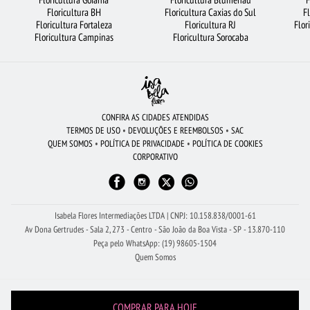
FLORICULTURA CURITIBA
FLORICULTURA PORTO ALEGRE
URSO DE PELÚCIA
Floricultura BH
Floricultura Caxias do Sul
F
Floricultura Fortaleza
Floricultura RJ
Flor
MAIS BUSCADOS
CESTA DE CAFÉ DA MANHÃ
Floricultura Campinas
Floricultura Sorocaba
FLORICULTURA SÃO JOSÉ DOS CAMPOS
FLORICULTURA SALVADOR
FLORICULTURA CAMPINAS
FLORES DO CAMPO
FLORICULTURA BRASÍLIA
LÍRIO
FLORICULTURA RECIFE
FLORICULTURA BH
ROSAS
CONFIRA AS CIDADES ATENDIDAS
TERMOS DE USO
•
DEVOLUÇÕES E REEMBOLSOS
•
SAC
FLORICULTURA SANTOS
FLORICULTURA BARUERI
RAMALHETE DE FLORES
QUEM SOMOS
•
POLÍTICA DE PRIVACIDADE
•
POLÍTICA DE COOKIES
CORPORATIVO
FLORICULTURA GOIÂNIA
FLORES
ROSAS BRANCAS
FLORICULTURA UBERLÂNDIA
VIOLETA
FLORICULTURA RIBEIRÃO PRETO
Isabela Flores Intermediações LTDA | CNPJ: 10.158.838/0001-61
Av Dona Gertrudes - Sala 2, 273 - Centro - São João da Boa Vista - SP - 13.870-110
Peça pelo WhatsApp: (19) 98605-1504
Quem Somos
COMPRAR PARA HOJE