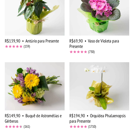
R$139,90
•
Antúrio para Presente
R$69,90
•
Vaso de Violeta para
Presente
(159)
(730)
R$149,90
•
Buquê de Astromélias e
R$194,90
•
Orquídea Phalaenopsis
Gérberas
para Presente
(161)
(1710)