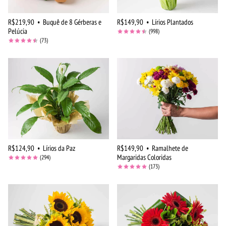
R$219,90
•
Buquê de 8 Gérberas e
R$149,90
•
Lírios Plantados
Pelúcia
(998)
(73)
R$124,90
•
Lírios da Paz
R$149,90
•
Ramalhete de
Margaridas Coloridas
(294)
(173)