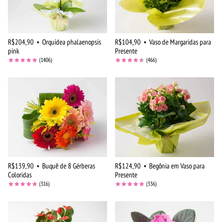
R$204,90
•
Orquídea phalaenopsis
R$104,90
•
Vaso de Margaridas para
pink
Presente
(1406)
(466)
R$139,90
•
Buquê de 8 Gérberas
R$124,90
•
Begônia em Vaso para
Coloridas
Presente
(316)
(336)