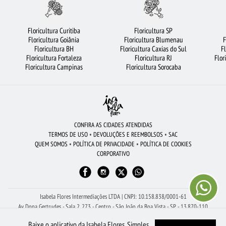
CIDADES MAIS PROCURADAS
VIOLETA
FLORICULTURA SP
FLORICULTURA SÃO JOSÉ DOS CAMPOS
BUQUÊ DE ROSAS VERMELHAS
Floricultura Curitiba
Floricultura SP
Floricultura Goiânia
Floricultura Blumenau
F
MAIS BUSCADOS
CESTA DE CAFÉ DA MANHÃ
FLORICULTURA JOÃO PESSOA
Floricultura BH
Floricultura Caxias do Sul
F
Floricultura Fortaleza
Floricultura RJ
Flor
FLORICULTURA MANAUS
COROA DE FLORES
FLORES COLORIDAS
Floricultura Campinas
Floricultura Sorocaba
ROSAS VERMELHAS
CESTA DE CHOCOLATE
FLORICULTURA SANTO ANDRÉ
FLORICULTURA CAMPINAS
FLORICULTURA JUNDIAÍ
FLORICULTURA FORTALEZA
ARRANJO DE FLORES
FLORICULTURA BH
CONFIRA AS CIDADES ATENDIDAS
TERMOS DE USO
•
DEVOLUÇÕES E REEMBOLSOS
•
SAC
FLORICULTURA PORTO ALEGRE
FLORICULTURA BARUERI
ORQUÍDEAS
QUEM SOMOS
•
POLÍTICA DE PRIVACIDADE
•
POLÍTICA DE COOKIES
CORPORATIVO
FLORICULTURA CURITIBA
FLORICULTURA GUARULHOS
FLORES BRANCAS
FLORICULTURA SANTOS
FLORICULTURA RJ
ROSAS AMARELAS
Isabela Flores Intermediações LTDA | CNPJ: 10.158.838/0001-61
Av Dona Gertrudes - Sala 2, 273 - Centro - São João da Boa Vista - SP - 13.870-110
Receba Ajuda Com Seu Pedido pelo WhatsApp: (19) 99150-8261
Baixe o aplicativo da Isabela Flores. Simples,