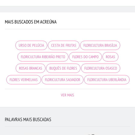
MAIS BUSCADOS EM ACREÚNA
URSO DE PELÚCIA
CESTA DE FRUTAS
FLORICULTURA BRASÍLIA
FLORICULTURA RIBEIRÃO PRETO
FLORES DO CAMPO
ROSAS
ROSAS BRANCAS
BUQUÊS DE FLORES
FLORICULTURA OSASCO
FLORES VERMELHAS
FLORICULTURA SALVADOR
FLORICULTURA UBERLÂNDIA
FLORICULTURA GOIÂNIA
BUQUÊ DE 12 ROSAS VERMELHAS
VER MAIS
FLORICULTURA RECIFE
FLORES
RAMALHETE DE FLORES
FLORICULTURA SÃO BERNARDO DO CAMPO
FLORICULTURA NITERÓI
PALAVRAS MAIS BUSCADAS
BUQUÊ DE 20 ROSAS VERMELHAS
FLORICULTURA BELÉM
LÍRIO