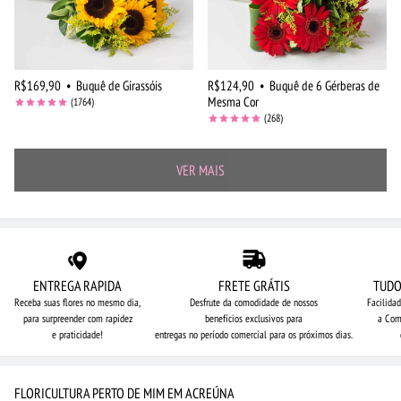
R$169,90
•
Buquê de Girassóis
R$124,90
•
Buquê de 6 Gérberas de
Mesma Cor
(1764)
(268)
VER MAIS
ENTREGA RAPIDA
FRETE GRÁTIS
TUDO
Receba suas flores no mesmo dia,
Desfrute da comodidade de nossos
Facilida
para surpreender com rapidez
benefícios exclusivos para
a Com
e praticidade!
entregas no período comercial para os próximos dias.
FLORICULTURA PERTO DE MIM EM ACREÚNA