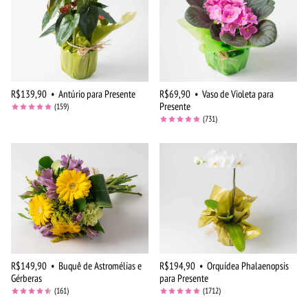
R$139,90
•
Antúrio para Presente
R$69,90
•
Vaso de Violeta para
Presente
(159)
(731)
R$149,90
•
Buquê de Astromélias e
R$194,90
•
Orquídea Phalaenopsis
Gérberas
para Presente
(161)
(1712)