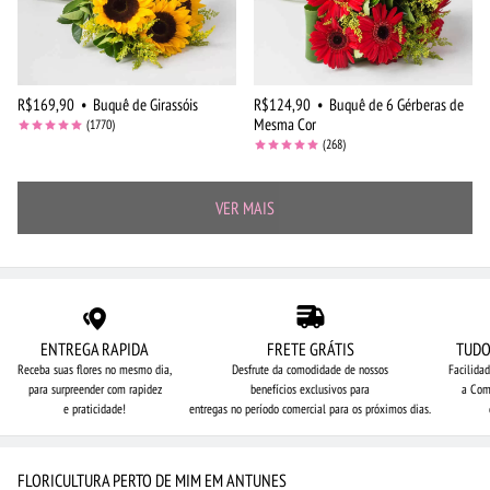
R$169,90
•
Buquê de Girassóis
R$124,90
•
Buquê de 6 Gérberas de
Mesma Cor
(1770)
(268)
VER MAIS
ENTREGA RAPIDA
FRETE GRÁTIS
TUDO
Receba suas flores no mesmo dia,
Desfrute da comodidade de nossos
Facilida
para surpreender com rapidez
benefícios exclusivos para
a Com
e praticidade!
entregas no período comercial para os próximos dias.
FLORICULTURA PERTO DE MIM EM ANTUNES