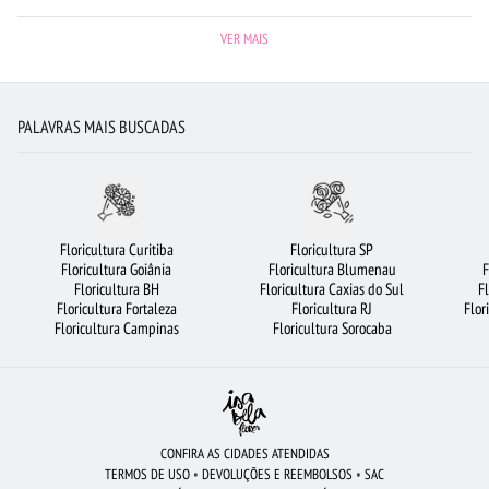
BUQUÊ DE ROSAS VERMELHAS
FLORICULTURA BH
RAMALHETE DE FLORES
VER MAIS
CIDADES MAIS PROCURADAS
ROSAS VERMELHAS
BUQUÊ DE 12 ROSAS VERMELHAS
ROSAS
FLORICULTURA UBERLÂNDIA
PALAVRAS MAIS BUSCADAS
FLORICULTURA NITERÓI
FLORICULTURA JOÃO PESSOA
BUQUÊ DE 20 ROSAS VERMELHAS
MAIS BUSCADOS
ORQUÍDEAS
FLORICULTURA CURITIBA
FLORES DO CAMPO
FLORICULTURA MANAUS
Floricultura Curitiba
Floricultura SP
Floricultura Goiânia
Floricultura Blumenau
F
URSO DE PELÚCIA
FLORICULTURA GUARULHOS
FLORICULTURA SANTOS
Floricultura BH
Floricultura Caxias do Sul
F
Floricultura Fortaleza
Floricultura RJ
Flor
FLORICULTURA SÃO BERNARDO DO CAMPO
ROSAS AMARELAS
Floricultura Campinas
Floricultura Sorocaba
FLORICULTURA GOIÂNIA
ROSAS BRANCAS
VIOLETA
CESTA DE CHOCOLATE
FLORICULTURA FORTALEZA
FLORES VERMELHAS
FLORICULTURA SALVADOR
FLORICULTURA BELÉM
CONFIRA AS CIDADES ATENDIDAS
TERMOS DE USO
•
DEVOLUÇÕES E REEMBOLSOS
•
SAC
FLORICULTURA RIBEIRÃO PRETO
FLORICULTURA JUNDIAÍ