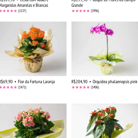
Margaridas Amarelas e Brancas
Grande
(1137)
(5996)
R$69,90
•
Flor da Fortuna Laranja
R$204,90
•
Orquídea phalaenopsis pink
(1471)
(1406)