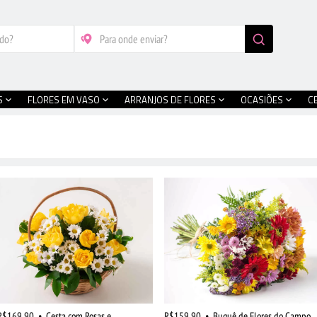
S
FLORES EM VASO
ARRANJOS DE FLORES
OCASIÕES
C
R$169,90
•
Cesta com Rosas e
R$159,90
•
Buquê de Flores do Campo