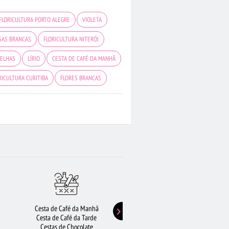
FLORICULTURA PORTO ALEGRE
VIOLETA
SAS BRANCAS
FLORICULTURA NITERÓI
MELHAS
LÍRIO
CESTA DE CAFÉ DA MANHÃ
RICULTURA CURITIBA
FLORES BRANCAS
FLORICULTURA UBERLÂNDIA
FLORES
CO
FLORICULTURA RJ
MAIS BUSCADOS
O
FLORICULTURA JUNDIAÍ
Cesta de Café da Manhã
Buquê de Girassol
Cesta de Café da Tarde
Presentes de Aniversário
Cestas de Chocolate
Buquê de Rosas Vermelhas