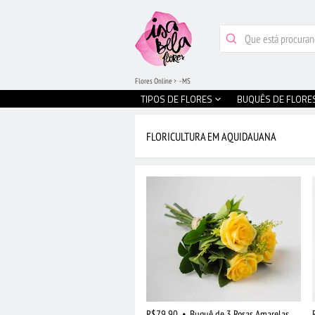
Flores Online
- MS
TIPOS DE FLORES
BUQUÊS DE FLORE
FLORICULTURA EM AQUIDAUANA
R$79,90
•
Buquê de 3 Rosas Amarelas