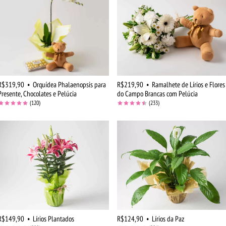
R$319,90
•
Orquídea Phalaenopsis para
R$219,90
•
Ramalhete de Lírios e Flores
Presente, Chocolates e Pelúcia
do Campo Brancas com Pelúcia
(120)
(233)
R$149,90
•
Lírios Plantados
R$124,90
•
Lírios da Paz