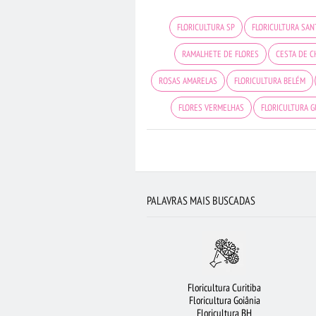
FLORICULTURA SP
FLORICULTURA SAN
RAMALHETE DE FLORES
CESTA DE C
ROSAS AMARELAS
FLORICULTURA BELÉM
FLORES VERMELHAS
FLORICULTURA 
FLORICULTURA JOÃO PESSOA
CESTA D
ROSAS VERMELHAS
URSO DE PELÚCIA
FLORICULTURA MANAUS
PALAVRAS MAIS BUSCADAS
Floricultura Curitiba
Floricultura Goiânia
Floricultura BH