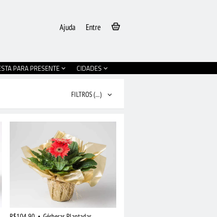
Ajuda
Entre
ESTA PARA PRESENTE
CIDADES
FILTROS
(...)
R$104,90
•
Gérberas Plantadas