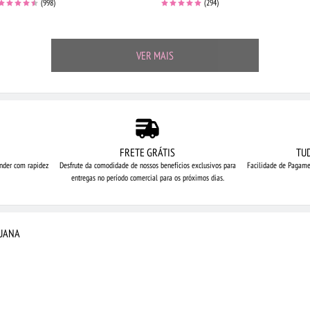
(998)
(294)
VER MAIS
FRETE GRÁTIS
TU
nder com rapidez
Desfrute da comodidade de nossos
benefícios exclusivos para
Facilidade de Pagame
entregas no período comercial para os próximos dias.
AUANA