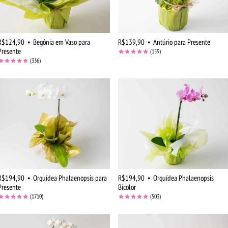
R$124,90
•
Begônia em Vaso para
R$139,90
•
Antúrio para Presente
Presente
(159)
(336)
R$194,90
•
Orquídea Phalaenopsis para
R$194,90
•
Orquídea Phalaenopsis
Presente
Bicolor
(1710)
(503)