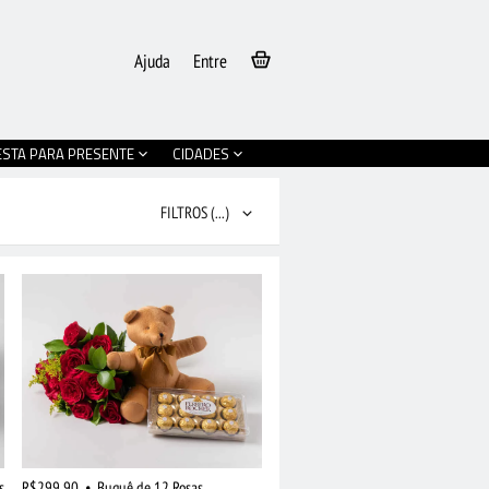
Ajuda
Entre
ESTA PARA PRESENTE
CIDADES
FILTROS
(...)
s
R$299,90
•
Buquê de 12 Rosas