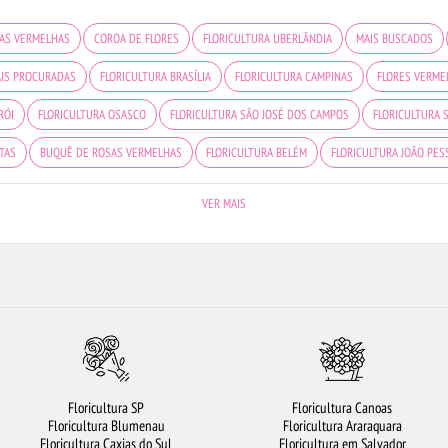
AS VERMELHAS
COROA DE FLORES
FLORICULTURA UBERLÂNDIA
MAIS BUSCADOS
AIS PROCURADAS
FLORICULTURA BRASÍLIA
FLORICULTURA CAMPINAS
FLORES VERME
RÓI
FLORICULTURA OSASCO
FLORICULTURA SÃO JOSÉ DOS CAMPOS
FLORICULTURA 
TAS
BUQUÊ DE ROSAS VERMELHAS
FLORICULTURA BELÉM
FLORICULTURA JOÃO PES
BRANCAS
FLORICULTURA MANAUS
FLORICULTURA JUNDIAÍ
BUQUÊS DE FLORES
F
VER MAIS
DO CAMPO
FLORES DO CAMPO
FLORICULTURA PORTO ALEGRE
FLORICULTURA RECIFE
RRANJO DE FLORES
CESTA DE CHOCOLATE
FLORICULTURA FORTALEZA
URSO DE PEL
FLORICULTURA SP
FLORES COLORIDAS
CESTA DE CAFÉ DA MANHÃ
Floricultura SP
Floricultura Canoas
Floricultura Blumenau
Floricultura Araraquara
Floricultura Caxias do Sul
Floricultura em Salvador