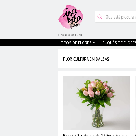
Flores Online
- MA
TIPOS DE FLORES
BUQUÊS DE FLORE
FLORICULTURA EM BALSAS
R$229,90
•
Arranjo de 18 Rosas Rosadas