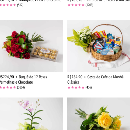
(512)
(1208)
R$224,90
•
Buquê de 12 Rosas
R$284,90
•
Cesta de Café da Manhã
Vermelhas e Chocolate
Clássica
(3104)
(436)