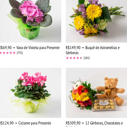
R$69,90
•
Vaso de Violeta para Presente
R$149,90
•
Buquê de Astromélias e
Gérberas
(731)
(161)
R$124,90
•
Ciclame para Presente
R$309,90
•
12 Gérberas, Chocolates e