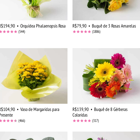
R$194,90
•
Orquídea Phalaenopsis Rosa
R$79,90
•
Buquê de 3 Rosas Amarelas
(544)
(1886)
R$104,90
•
Vaso de Margaridas para
R$139,90
•
Buquê de 8 Gérberas
Presente
Coloridas
(466)
(317)