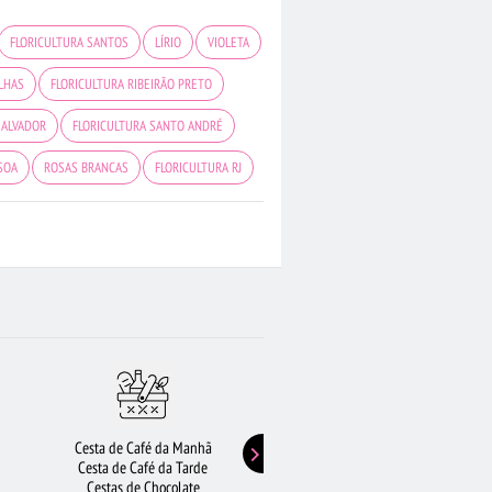
FLORICULTURA SANTOS
LÍRIO
VIOLETA
LHAS
FLORICULTURA RIBEIRÃO PRETO
SALVADOR
FLORICULTURA SANTO ANDRÉ
SOA
ROSAS BRANCAS
FLORICULTURA RJ
LORICULTURA GOIÂNIA
ORQUÍDEAS
FLORICULTURA BH
FLORES
ÚCIA
ROSAS VERMELHAS
ROSAS
Cesta de Café da Manhã
Buquê de Girassol
Cesta de Café da Tarde
Presentes de Aniversário
Cestas de Chocolate
Buquê de Rosas Vermelhas