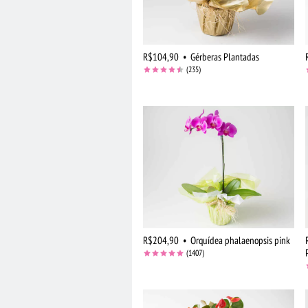
R$104,90
•
Gérberas Plantadas
(235)
R$204,90
•
Orquídea phalaenopsis pink
(1407)