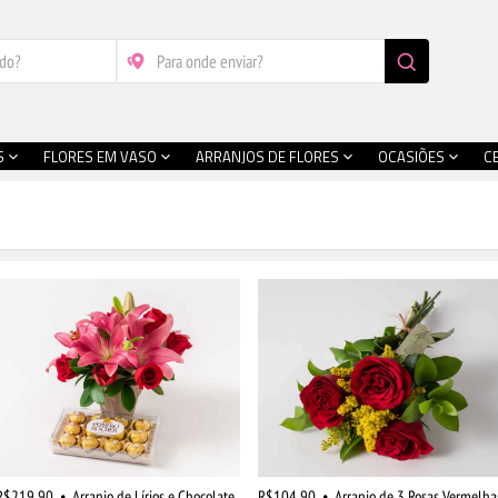
S
FLORES EM VASO
ARRANJOS DE FLORES
OCASIÕES
C
R$219,90
•
Arranjo de Lírios e Chocolate
R$104,90
•
Arranjo de 3 Rosas Vermelha