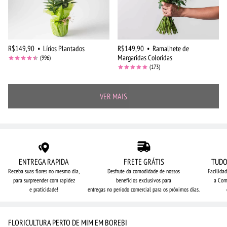
R$149,90
•
Lírios Plantados
R$149,90
•
Ramalhete de
Margaridas Coloridas
(996)
(173)
VER MAIS
ENTREGA RAPIDA
FRETE GRÁTIS
TUDO
Receba suas flores no mesmo dia,
Desfrute da comodidade de nossos
Facilida
para surpreender com rapidez
benefícios exclusivos para
a Com
e praticidade!
entregas no período comercial para os próximos dias.
FLORICULTURA PERTO DE MIM EM BOREBI