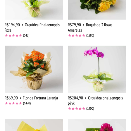
R$194,90
•
Orquídea Phalaenopsis
R$79,90
•
Buquê de 3 Rosas
Rosa
Amarelas
(542)
(1880)
R$69,90
•
Flor da Fortuna Laranja
R$204,90
•
Orquídea phalaenopsis
pink
(1470)
(1400)