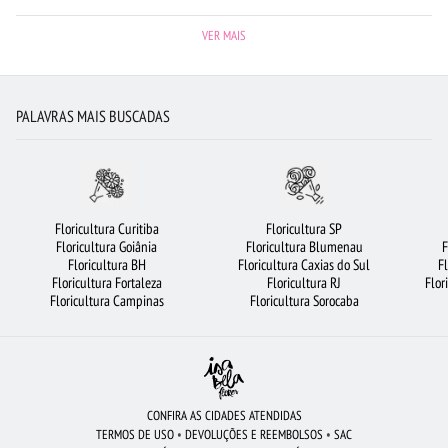
FLORICULTURA GOIÂNIA
FLORICULTURA CAMPINAS
FLORICULTURA RECIFE
VER MAIS
FLORICULTURA NITERÓI
FLORES VERMELHAS
FLORICULTURA FORTALEZA
FLORES
CIDADES MAIS PROCURADAS
FLORICULTURA OSASCO
PALAVRAS MAIS BUSCADAS
FLORICULTURA PORTO ALEGRE
FLORICULTURA BRASÍLIA
FLORICULTURA SALVADOR
BUQUÊ DE 12 ROSAS VERMELHAS
FLORICULTURA SP
CESTA DE CAFÉ DA MANHÃ
ROSAS AMARELAS
Floricultura Curitiba
Floricultura SP
Floricultura Goiânia
Floricultura Blumenau
F
FLORES BRANCAS
URSO DE PELÚCIA
BUQUÊS DE FLORES
Floricultura BH
Floricultura Caxias do Sul
F
Floricultura Fortaleza
Floricultura RJ
Flor
FLORICULTURA BELÉM
FLORICULTURA GUARULHOS
LÍRIO
Floricultura Campinas
Floricultura Sorocaba
FLORICULTURA SÃO JOSÉ DOS CAMPOS
ROSAS
VIOLETA
ROSAS BRANCAS
FLORES DO CAMPO
FLORICULTURA RJ
ARRANJO DE FLORES
FLORICULTURA SANTO ANDRÉ
CONFIRA AS CIDADES ATENDIDAS
TERMOS DE USO
•
DEVOLUÇÕES E REEMBOLSOS
•
SAC
BUQUÊ DE ROSAS VERMELHAS
FLORICULTURA UBERLÂNDIA