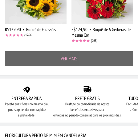
R$169,90
•
Buquê de Girassóis
R$124,90
•
Buquê de 6 Gérberas de
Mesma Cor
(1764)
(268)
VER MAIS
ENTREGA RAPIDA
FRETE GRÁTIS
TUDO
Receba suas flores no mesmo dia,
Desfrute da comodidade de nossos
Facilida
para surpreender com rapidez
benefícios exclusivos para
a Com
e praticidade!
entregas no período comercial para os próximos dias.
FLORICULTURA PERTO DE MIM EM CANDELÁRIA