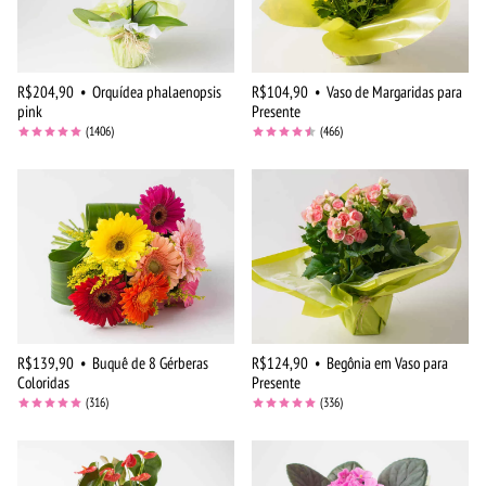
R$204,90
•
Orquídea phalaenopsis
R$104,90
•
Vaso de Margaridas para
pink
Presente
(1406)
(466)
R$139,90
•
Buquê de 8 Gérberas
R$124,90
•
Begônia em Vaso para
Coloridas
Presente
(316)
(336)