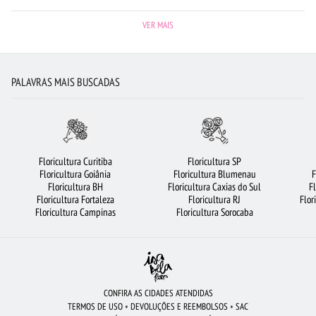
FLORICULTURA FORTALEZA
BUQUÊ DE 12 ROSAS VERMELHAS
VER MAIS
FLORICULTURA JUNDIAÍ
ARRANJO DE FLORES
ROSAS VERMELHAS
FLORICULTURA PORTO ALEGRE
FLORICULTURA RJ
VIOLETA
PALAVRAS MAIS BUSCADAS
FLORICULTURA GUARULHOS
FLORICULTURA BELÉM
ROSAS BRANCAS
FLORES VERMELHAS
MAIS BUSCADOS
FLORICULTURA UBERLÂNDIA
FLORICULTURA BH
FLORES COLORIDAS
FLORICULTURA NITERÓI
Floricultura Curitiba
Floricultura SP
Floricultura Goiânia
Floricultura Blumenau
F
RAMALHETE DE FLORES
FLORICULTURA GOIÂNIA
FLORICULTURA MANAUS
Floricultura BH
Floricultura Caxias do Sul
F
Floricultura Fortaleza
Floricultura RJ
Flor
FLORES DO CAMPO
FLORICULTURA SÃO BERNARDO DO CAMPO
Floricultura Campinas
Floricultura Sorocaba
FLORICULTURA CAMPINAS
FLORES BRANCAS
FLORICULTURA BARUERI
FLORICULTURA SALVADOR
FLORICULTURA OSASCO
FLORICULTURA CURITIBA
ORQUÍDEAS
FLORICULTURA RECIFE
FLORICULTURA SÃO JOSÉ DOS CAMPOS
CONFIRA AS CIDADES ATENDIDAS
TERMOS DE USO
•
DEVOLUÇÕES E REEMBOLSOS
•
SAC
FLORICULTURA SANTO ANDRÉ
LÍRIO
CESTA DE CAFÉ DA MANHÃ