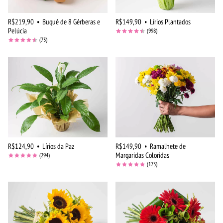
R$219,90
•
Buquê de 8 Gérberas e
R$149,90
•
Lírios Plantados
Pelúcia
(998)
(73)
R$124,90
•
Lírios da Paz
R$149,90
•
Ramalhete de
Margaridas Coloridas
(294)
(173)