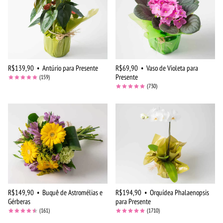
R$139,90
•
Antúrio para Presente
R$69,90
•
Vaso de Violeta para
Presente
(159)
(730)
R$149,90
•
Buquê de Astromélias e
R$194,90
•
Orquídea Phalaenopsis
Gérberas
para Presente
(161)
(1710)