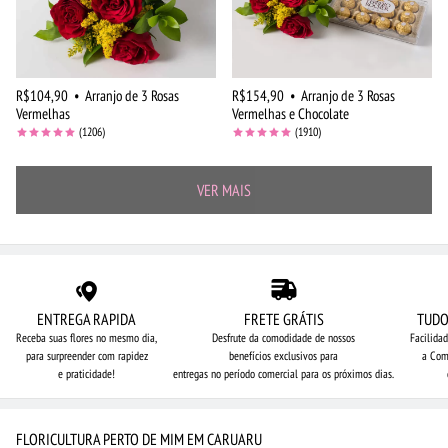
R$104,90
•
Arranjo de 3 Rosas
R$154,90
•
Arranjo de 3 Rosas
Vermelhas
Vermelhas e Chocolate
(1206)
(1910)
VER MAIS
ENTREGA RAPIDA
FRETE GRÁTIS
TUDO
Receba suas flores no mesmo dia,
Desfrute da comodidade de nossos
Facilida
para surpreender com rapidez
benefícios exclusivos para
a Com
e praticidade!
entregas no período comercial para os próximos dias.
FLORICULTURA PERTO DE MIM EM CARUARU