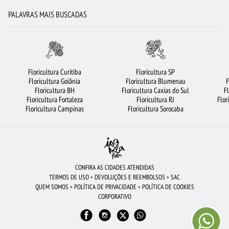
RAMALHETE DE FLORES
FLORICULTURA GUARULHOS
PALAVRAS MAIS BUSCADAS
FLORICULTURA CURITIBA
FLORICULTURA BRASÍLIA
CESTA DE FRUTAS
FLORICULTURA SP
FLORICULTURA CAMPINAS
FLORICULTURA UBERLÂNDIA
FLORES COLORIDAS
LÍRIO
ROSAS
ROSAS VERMELHAS
Floricultura Curitiba
Floricultura SP
Floricultura Goiânia
Floricultura Blumenau
F
FLORICULTURA FORTALEZA
ARRANJO DE FLORES
FLORES
Floricultura BH
Floricultura Caxias do Sul
F
Floricultura Fortaleza
Floricultura RJ
Flor
ROSAS BRANCAS
BUQUÊ DE 12 ROSAS VERMELHAS
URSO DE PELÚCIA
Floricultura Campinas
Floricultura Sorocaba
FLORICULTURA JUNDIAÍ
VIOLETA
FLORES DO CAMPO
FLORICULTURA RIBEIRÃO PRETO
FLORICULTURA NITERÓI
FLORICULTURA SÃO BERNARDO DO CAMPO
ROSAS AMARELAS
CONFIRA AS CIDADES ATENDIDAS
TERMOS DE USO
•
DEVOLUÇÕES E REEMBOLSOS
•
SAC
FLORICULTURA SANTOS
FLORICULTURA GOIÂNIA
QUEM SOMOS
•
POLÍTICA DE PRIVACIDADE
•
POLÍTICA DE COOKIES
CORPORATIVO
FLORICULTURA SÃO JOSÉ DOS CAMPOS
COROA DE FLORES
FLORES BRANCAS
FLORES VERMELHAS
CESTA DE CHOCOLATE
CESTA DE CAFÉ DA MANHÃ