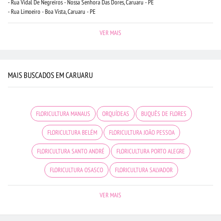
- Rua Vidal De Negreiros - Nossa Senhora Das Dores, Caruaru - PE
- Rua Limoeiro - Boa Vista, Caruaru - PE
VER MAIS
MAIS BUSCADOS EM CARUARU
FLORICULTURA MANAUS
ORQUÍDEAS
BUQUÊS DE FLORES
FLORICULTURA BELÉM
FLORICULTURA JOÃO PESSOA
FLORICULTURA SANTO ANDRÉ
FLORICULTURA PORTO ALEGRE
FLORICULTURA OSASCO
FLORICULTURA SALVADOR
CIDADES MAIS PROCURADAS
MAIS BUSCADOS
FLORICULTURA BH
VER MAIS
FLORICULTURA RECIFE
BUQUÊ DE 20 ROSAS VERMELHAS
FLORICULTURA RJ