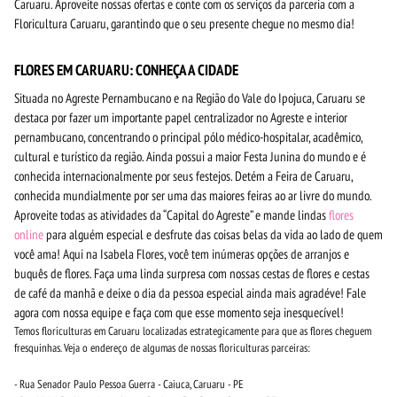
Caruaru. Aproveite nossas ofertas e conte com os serviços da parceria com a
Floricultura Caruaru, garantindo que o seu presente chegue no mesmo dia!
FLORES EM CARUARU: CONHEÇA A CIDADE
Situada no Agreste Pernambucano e na Região do Vale do Ipojuca, Caruaru se
destaca por fazer um importante papel centralizador no Agreste e interior
pernambucano, concentrando o principal pólo médico-hospitalar, acadêmico,
cultural e turístico da região. Ainda possui a maior Festa Junina do mundo e é
conhecida internacionalmente por seus festejos. Detém a Feira de Caruaru,
conhecida mundialmente por ser uma das maiores feiras ao ar livre do mundo.
Aproveite todas as atividades da “Capital do Agreste” e mande lindas
flores
online
para alguém especial e desfrute das coisas belas da vida ao lado de quem
você ama! Aqui na Isabela Flores, você tem inúmeras opções de arranjos e
buquês de flores. Faça uma linda surpresa com nossas cestas de flores e cestas
de café da manhã e deixe o dia da pessoa especial ainda mais agradéve! Fale
agora com nossa equipe e faça com que esse momento seja inesquecível!
Temos floriculturas em Caruaru localizadas estrategicamente para que as flores cheguem
fresquinhas. Veja o endereço de algumas de nossas floriculturas parceiras:
- Rua Senador Paulo Pessoa Guerra - Caiuca, Caruaru - PE