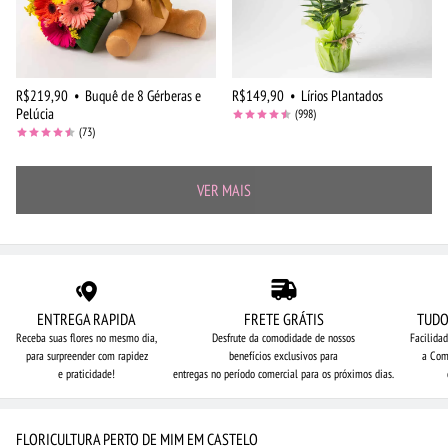
R$219,90
•
Buquê de 8 Gérberas e
R$149,90
•
Lírios Plantados
Pelúcia
(998)
(73)
VER MAIS
ENTREGA RAPIDA
FRETE GRÁTIS
TUDO
Receba suas flores no mesmo dia,
Desfrute da comodidade de nossos
Facilida
para surpreender com rapidez
benefícios exclusivos para
a Com
e praticidade!
entregas no período comercial para os próximos dias.
FLORICULTURA PERTO DE MIM EM CASTELO