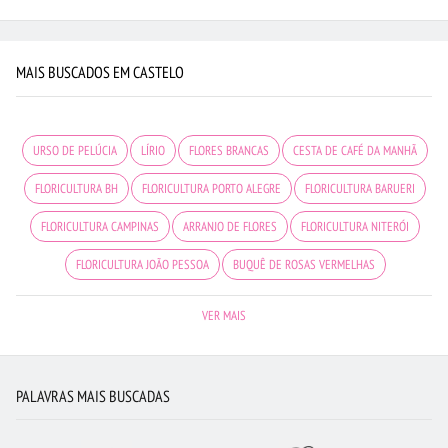
MAIS BUSCADOS EM CASTELO
URSO DE PELÚCIA
LÍRIO
FLORES BRANCAS
CESTA DE CAFÉ DA MANHÃ
FLORICULTURA BH
FLORICULTURA PORTO ALEGRE
FLORICULTURA BARUERI
FLORICULTURA CAMPINAS
ARRANJO DE FLORES
FLORICULTURA NITERÓI
FLORICULTURA JOÃO PESSOA
BUQUÊ DE ROSAS VERMELHAS
FLORES COLORIDAS
FLORICULTURA UBERLÂNDIA
ROSAS BRANCAS
VER MAIS
FLORICULTURA MANAUS
FLORICULTURA GUARULHOS
FLORICULTURA SANTO ANDRÉ
FLORICULTURA RJ
FLORICULTURA BRASÍLIA
PALAVRAS MAIS BUSCADAS
FLORICULTURA SP
ROSAS AMARELAS
FLORES VERMELHAS