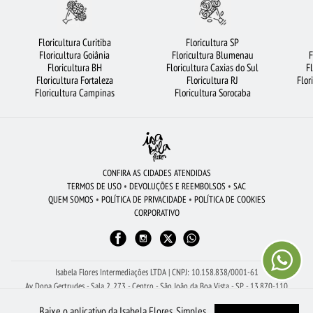
FLORICULTURA SÃO JOSÉ DOS CAMPOS
FLORICULTURA RIBEIRÃO PRETO
FLORES
FLORICULTURA JUNDIAÍ
FLORICULTURA SANTOS
Floricultura Curitiba
Floricultura SP
Floricultura Goiânia
Floricultura Blumenau
F
FLORICULTURA SALVADOR
RAMALHETE DE FLORES
CESTA DE CHOCOLATE
Floricultura BH
Floricultura Caxias do Sul
F
Floricultura Fortaleza
Floricultura RJ
Flor
FLORICULTURA OSASCO
COROA DE FLORES
MAIS BUSCADOS
Floricultura Campinas
Floricultura Sorocaba
FLORICULTURA FORTALEZA
FLORES DO CAMPO
CESTA DE FRUTAS
FLORICULTURA SÃO BERNARDO DO CAMPO
FLORICULTURA CURITIBA
FLORICULTURA RECIFE
CIDADES MAIS PROCURADAS
BUQUÊS DE FLORES
CONFIRA AS CIDADES ATENDIDAS
TERMOS DE USO
•
DEVOLUÇÕES E REEMBOLSOS
•
SAC
ROSAS VERMELHAS
BUQUÊ DE 12 ROSAS VERMELHAS
QUEM SOMOS
•
POLÍTICA DE PRIVACIDADE
•
POLÍTICA DE COOKIES
CORPORATIVO
FLORICULTURA GOIÂNIA
ORQUÍDEAS
FLORICULTURA BELÉM
ROSAS
BUQUÊ DE 20 ROSAS VERMELHAS
VIOLETA
Isabela Flores Intermediações LTDA | CNPJ: 10.158.838/0001-61
Av Dona Gertrudes - Sala 2, 273 - Centro - São João da Boa Vista - SP - 13.870-110
Receba Ajuda Com Seu Pedido pelo WhatsApp: (19) 99150-8261
Baixe o aplicativo da Isabela Flores. Simples,