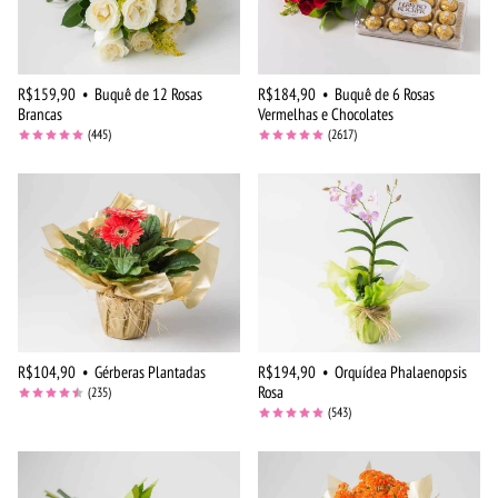
R$159,90
•
Buquê de 12 Rosas
R$184,90
•
Buquê de 6 Rosas
Brancas
Vermelhas e Chocolates
(445)
(2617)
R$104,90
•
Gérberas Plantadas
R$194,90
•
Orquídea Phalaenopsis
Rosa
(235)
(543)