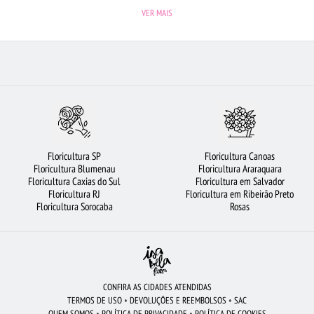
LÉM
MAIS BUSCADOS
FLORICULTURA JUNDIAÍ
CIDADES MAIS PROCURADAS
VIO
VER MAIS
RA NITERÓI
FLORICULTURA GUARULHOS
FLORICULTURA PORTO ALEGRE
FLORICULTU
LORES
ORQUÍDEAS
FLORES
ROSAS VERMELHAS
FLORICULTURA MANAUS
FL
FLORICULTURA BARUERI
FLORICULTURA RJ
ROSAS BRANCAS
FLORICULTURA SALVADO
Floricultura SP
Floricultura Canoas
Floricultura Blumenau
Floricultura Araraquara
Floricultura Caxias do Sul
Floricultura em Salvador
Floricultura RJ
Floricultura em Ribeirão Preto
Floricultura Sorocaba
Rosas
CONFIRA AS CIDADES ATENDIDAS
TERMOS DE USO
•
DEVOLUÇÕES E REEMBOLSOS
•
SAC
QUEM SOMOS
•
POLÍTICA DE PRIVACIDADE
•
POLÍTICA DE COOKIES