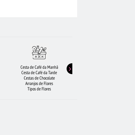
LETA
BUQUÊ DE 12 ROSAS VERMELHAS
RA CAMPINAS
URSO DE PELÚCIA
LÍRIO
ORICULTURA SP
RAMALHETE DE FLORES
R
Cesta de Café da Manhã
Buquê de Girassol
Cesta de Café da Tarde
Presentes de Aniversário
Cestas de Chocolate
Buquê de Rosas Vermelhas
Arranjos de Flores
Rosas Amarelas
Tipos de Flores
Lírios