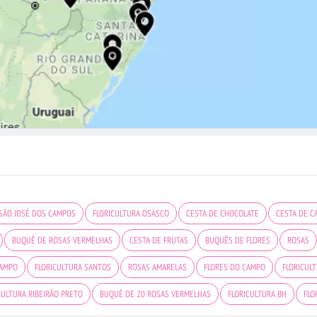
 SÃO JOSÉ DOS CAMPOS
FLORICULTURA OSASCO
CESTA DE CHOCOLATE
CESTA DE C
BUQUÊ DE ROSAS VERMELHAS
CESTA DE FRUTAS
BUQUÊS DE FLORES
ROSAS
CAMPO
FLORICULTURA SANTOS
ROSAS AMARELAS
FLORES DO CAMPO
FLORICULT
CULTURA RIBEIRÃO PRETO
BUQUÊ DE 20 ROSAS VERMELHAS
FLORICULTURA BH
FLO