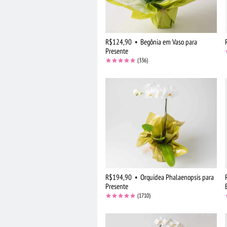
R$124,90
•
Begônia em Vaso para
Presente
(336)
R$194,90
•
Orquídea Phalaenopsis para
Presente
(1710)