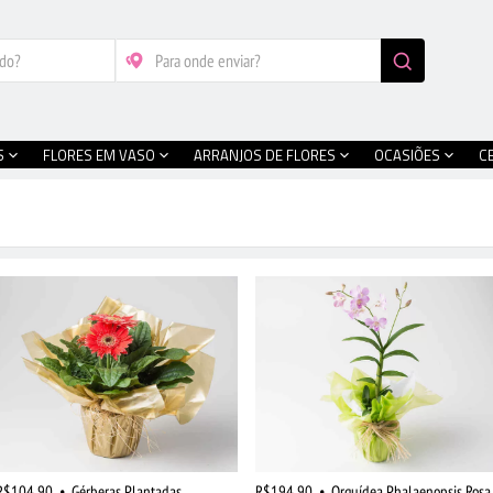
S
FLORES EM VASO
ARRANJOS DE FLORES
OCASIÕES
C
R$104,90
•
Gérberas Plantadas
R$194,90
•
Orquídea Phalaenopsis Rosa