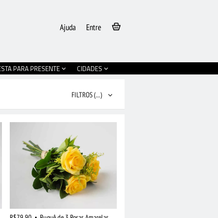
Ajuda
Entre
ESTA PARA PRESENTE
CIDADES
FILTROS
(...)
R$79,90
•
Buquê de 3 Rosas Amarelas