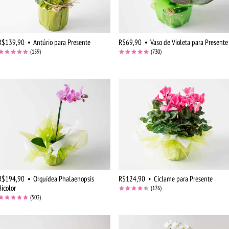
R$139,90
•
Antúrio para Presente
R$69,90
•
Vaso de Violeta para Presente
(159)
(730)
R$194,90
•
Orquídea Phalaenopsis
R$124,90
•
Ciclame para Presente
Bicolor
(176)
(503)