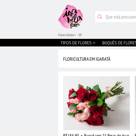
Flores Online
- SP
TIPOS DE FLORES
BUQUÊS DE FLORE
FLORICULTURA EM IGARATÁ
R$184,90
•
Buquê com 15 Rosas de duas