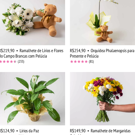
R$219,90
•
Ramalhete de Lírios e Flores
R$254,90
•
Orquídea Phalaenopsis para
do Campo Brancas com Pelúcia
Presente e Pelúcia
(233)
(81)
R$124,90
•
Lírios da Paz
R$149,90
•
Ramalhete de Margaridas