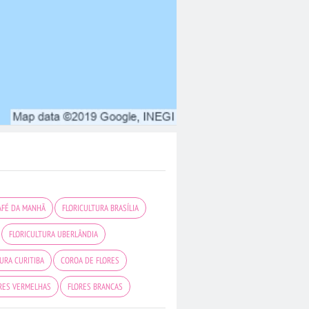
AFÉ DA MANHÃ
FLORICULTURA BRASÍLIA
FLORICULTURA UBERLÂNDIA
URA CURITIBA
COROA DE FLORES
RES VERMELHAS
FLORES BRANCAS