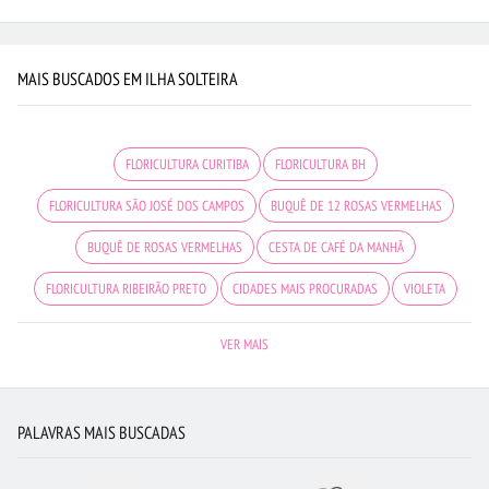
MAIS BUSCADOS EM ILHA SOLTEIRA
FLORICULTURA CURITIBA
FLORICULTURA BH
FLORICULTURA SÃO JOSÉ DOS CAMPOS
BUQUÊ DE 12 ROSAS VERMELHAS
BUQUÊ DE ROSAS VERMELHAS
CESTA DE CAFÉ DA MANHÃ
FLORICULTURA RIBEIRÃO PRETO
CIDADES MAIS PROCURADAS
VIOLETA
FLORICULTURA CAMPINAS
FLORES
ROSAS
FLORICULTURA RECIFE
VER MAIS
RAMALHETE DE FLORES
FLORICULTURA JOÃO PESSOA
FLORICULTURA SANTO ANDRÉ
BUQUÊS DE FLORES
ARRANJO DE FLORES
PALAVRAS MAIS BUSCADAS
ROSAS AMARELAS
FLORICULTURA BARUERI