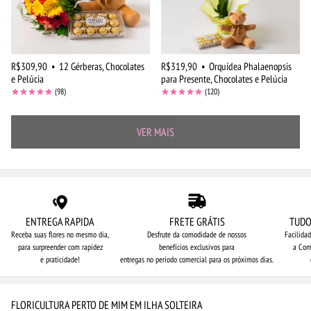
R$309,90
•
12 Gérberas, Chocolates
R$319,90
•
Orquídea Phalaenopsis
e Pelúcia
para Presente, Chocolates e Pelúcia
(98)
(120)
VER MAIS
ENTREGA RAPIDA
FRETE GRÁTIS
TUDO
Receba suas flores no mesmo dia,
Desfrute da comodidade de nossos
Facilida
para surpreender com rapidez
benefícios exclusivos para
a Com
e praticidade!
entregas no período comercial para os próximos dias.
FLORICULTURA PERTO DE MIM EM ILHA SOLTEIRA