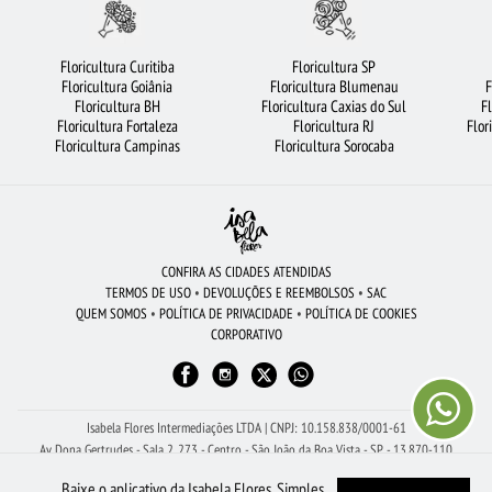
BUQUÊ DE 20 ROSAS VERMELHAS
COROA DE FLORES
FLORICULTURA RJ
FLORICULTURA SANTOS
FLORES DO CAMPO
FLORES VERMELHAS
Floricultura Curitiba
Floricultura SP
Floricultura Goiânia
Floricultura Blumenau
F
FLORICULTURA SP
FLORICULTURA MANAUS
FLORICULTURA GOIÂNIA
Floricultura BH
Floricultura Caxias do Sul
F
Floricultura Fortaleza
Floricultura RJ
Flor
FLORICULTURA NITERÓI
FLORES BRANCAS
FLORICULTURA FORTALEZA
Floricultura Campinas
Floricultura Sorocaba
FLORICULTURA GUARULHOS
ROSAS BRANCAS
FLORICULTURA BELÉM
ORQUÍDEAS
FLORICULTURA PORTO ALEGRE
FLORICULTURA UBERLÂNDIA
URSO DE PELÚCIA
FLORICULTURA JUNDIAÍ
CESTA DE FRUTAS
CONFIRA AS CIDADES ATENDIDAS
TERMOS DE USO
•
DEVOLUÇÕES E REEMBOLSOS
•
SAC
FLORES COLORIDAS
MAIS BUSCADOS
ROSAS VERMELHAS
QUEM SOMOS
•
POLÍTICA DE PRIVACIDADE
•
POLÍTICA DE COOKIES
CORPORATIVO
FLORICULTURA SALVADOR
FLORICULTURA SÃO BERNARDO DO CAMPO
FLORICULTURA OSASCO
CESTA DE CHOCOLATE
LÍRIO
FLORICULTURA BRASÍLIA
Isabela Flores Intermediações LTDA | CNPJ: 10.158.838/0001-61
Av Dona Gertrudes - Sala 2, 273 - Centro - São João da Boa Vista - SP - 13.870-110
Receba Ajuda Com Seu Pedido pelo WhatsApp: (19) 99150-8261
Baixe o aplicativo da Isabela Flores. Simples,