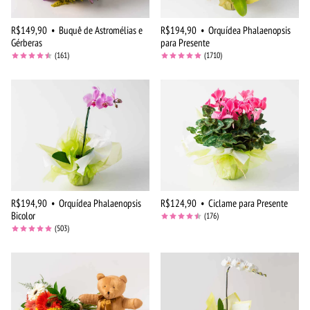
R$149,90
•
Buquê de Astromélias e
R$194,90
•
Orquídea Phalaenopsis
Gérberas
para Presente
(161)
(1710)
R$194,90
•
Orquídea Phalaenopsis
R$124,90
•
Ciclame para Presente
Bicolor
(176)
(503)