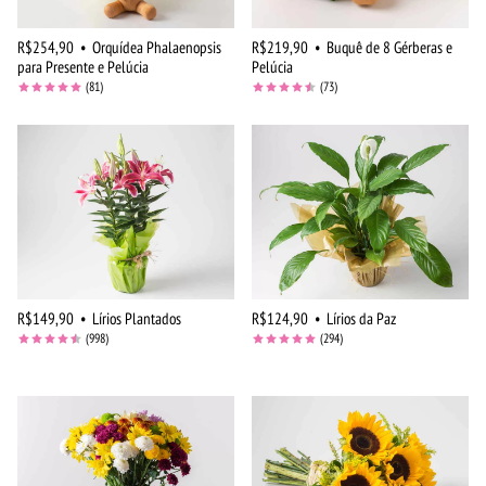
R$254,90
•
Orquídea Phalaenopsis
R$219,90
•
Buquê de 8 Gérberas e
para Presente e Pelúcia
Pelúcia
(81)
(73)
R$149,90
•
Lírios Plantados
R$124,90
•
Lírios da Paz
(998)
(294)