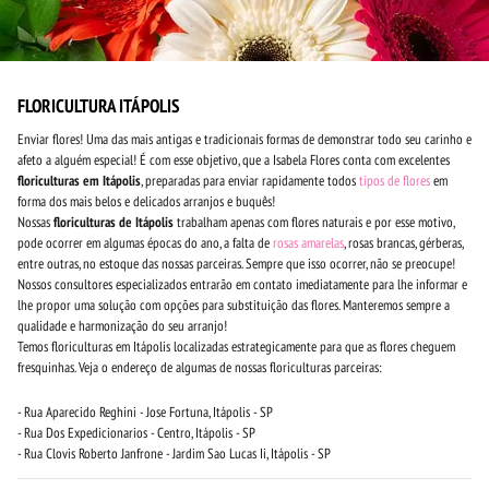
FLORICULTURA ITÁPOLIS
Enviar flores! Uma das mais antigas e tradicionais formas de demonstrar todo seu carinho e
afeto a alguém especial! É com esse objetivo, que a Isabela Flores conta com excelentes
floriculturas em Itápolis
, preparadas para enviar rapidamente todos
tipos de flores
em
forma dos mais belos e delicados arranjos e buquês!
Nossas
floriculturas de Itápolis
trabalham apenas com flores naturais e por esse motivo,
pode ocorrer em algumas épocas do ano, a falta de
rosas amarelas
, rosas brancas, gérberas,
entre outras, no estoque das nossas parceiras. Sempre que isso ocorrer, não se preocupe!
Nossos consultores especializados entrarão em contato imediatamente para lhe informar e
lhe propor uma solução com opções para substituição das flores. Manteremos sempre a
qualidade e harmonização do seu arranjo!
Temos floriculturas em Itápolis localizadas estrategicamente para que as flores cheguem
fresquinhas. Veja o endereço de algumas de nossas floriculturas parceiras:
- Rua Aparecido Reghini - Jose Fortuna, Itápolis - SP
- Rua Dos Expedicionarios - Centro, Itápolis - SP
- Rua Clovis Roberto Janfrone - Jardim Sao Lucas Ii, Itápolis - SP