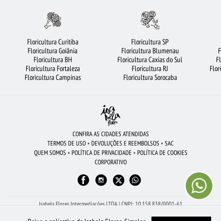
FLORES VERMELHAS
FLORICULTURA GOIÂNIA
FLORICULTURA RECIFE
FLORICULTURA PORTO ALEGRE
FLORICULTURA SP
FLORES BRANCAS
Floricultura Curitiba
Floricultura SP
Floricultura Goiânia
Floricultura Blumenau
F
FLORICULTURA JUNDIAÍ
FLORICULTURA UBERLÂNDIA
LÍRIO
ROSAS
Floricultura BH
Floricultura Caxias do Sul
F
Floricultura Fortaleza
Floricultura RJ
Flor
FLORICULTURA SÃO BERNARDO DO CAMPO
FLORICULTURA NITERÓI
Floricultura Campinas
Floricultura Sorocaba
URSO DE PELÚCIA
ROSAS BRANCAS
FLORICULTURA FORTALEZA
FLORICULTURA SALVADOR
FLORICULTURA SANTO ANDRÉ
CESTA DE CAFÉ DA MANHÃ
FLORICULTURA RJ
FLORICULTURA BH
CONFIRA AS CIDADES ATENDIDAS
TERMOS DE USO
•
DEVOLUÇÕES E REEMBOLSOS
•
SAC
ROSAS AMARELAS
FLORICULTURA JOÃO PESSOA
FLORICULTURA CAMPINAS
QUEM SOMOS
•
POLÍTICA DE PRIVACIDADE
•
POLÍTICA DE COOKIES
CORPORATIVO
CESTA DE FRUTAS
FLORICULTURA BELÉM
FLORICULTURA CURITIBA
BUQUÊ DE 20 ROSAS VERMELHAS
Isabela Flores Intermediações LTDA | CNPJ: 10.158.838/0001-61
Av Dona Gertrudes - Sala 2, 273 - Centro - São João da Boa Vista - SP - 13.870-110