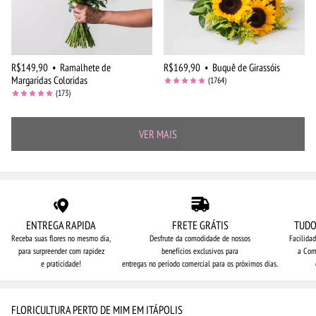
R$149,90
•
Ramalhete de
R$169,90
•
Buquê de Girassóis
Margaridas Coloridas
(1764)
(173)
VER MAIS
ENTREGA RAPIDA
FRETE GRÁTIS
TUDO
Receba suas flores no mesmo dia,
Desfrute da comodidade de nossos
Facilida
para surpreender com rapidez
benefícios exclusivos para
a Com
e praticidade!
entregas no período comercial para os próximos dias.
FLORICULTURA PERTO DE MIM EM ITÁPOLIS