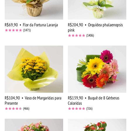
R$69,90
•
Flor da Fortuna Laranja
R$204,90
•
Orquídea phalaenopsis
pink
(1471)
(1406)
R$104,90
•
Vaso de Margaridas para
R$139,90
•
Buquê de 8 Gérberas
Presente
Coloridas
(466)
(316)