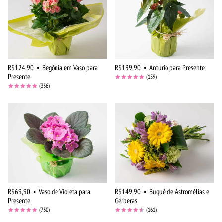
R$124,90
•
Begônia em Vaso para
R$139,90
•
Antúrio para Presente
Presente
(159)
(336)
R$69,90
•
Vaso de Violeta para
R$149,90
•
Buquê de Astromélias e
Presente
Gérberas
(730)
(161)