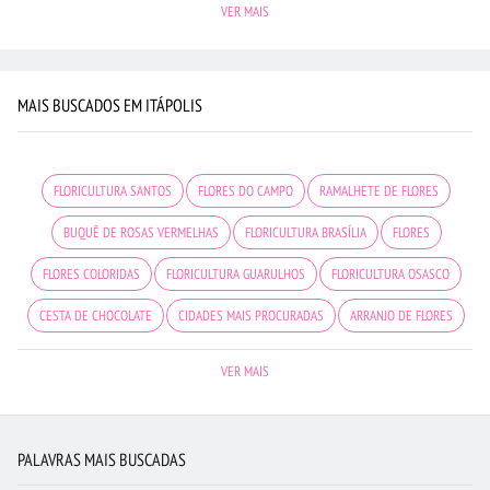
VER MAIS
MAIS BUSCADOS EM ITÁPOLIS
FLORICULTURA SANTOS
FLORES DO CAMPO
RAMALHETE DE FLORES
BUQUÊ DE ROSAS VERMELHAS
FLORICULTURA BRASÍLIA
FLORES
FLORES COLORIDAS
FLORICULTURA GUARULHOS
FLORICULTURA OSASCO
CESTA DE CHOCOLATE
CIDADES MAIS PROCURADAS
ARRANJO DE FLORES
MAIS BUSCADOS
FLORICULTURA BARUERI
BUQUÊ DE 12 ROSAS VERMELHAS
VER MAIS
FLORICULTURA SÃO JOSÉ DOS CAMPOS
BUQUÊS DE FLORES
FLORICULTURA RIBEIRÃO PRETO
COROA DE FLORES
ORQUÍDEAS
PALAVRAS MAIS BUSCADAS
FLORICULTURA MANAUS
ROSAS VERMELHAS
VIOLETA