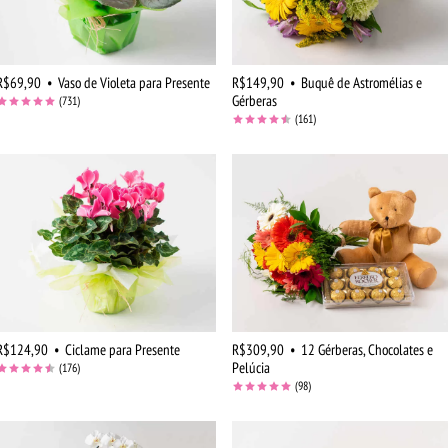
R$69,90
•
Vaso de Violeta para Presente
R$149,90
•
Buquê de Astromélias e
Gérberas
(731)
(161)
R$124,90
•
Ciclame para Presente
R$309,90
•
12 Gérberas, Chocolates e
Pelúcia
(176)
(98)