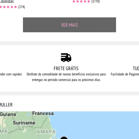
Coloridas
(1770)
(174)
VER MAIS
FRETE GRÁTIS
TU
nder com rapidez
Desfrute da comodidade de nossos
benefícios exclusivos para
Facilidade de Pagame
entregas no período comercial para os próximos dias.
MULLER