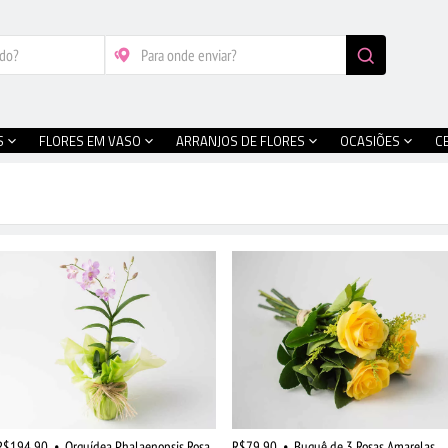
S
FLORES EM VASO
ARRANJOS DE FLORES
OCASIÕES
C
R$194,90
•
Orquídea Phalaenopsis Rosa
R$79,90
•
Buquê de 3 Rosas Amarelas