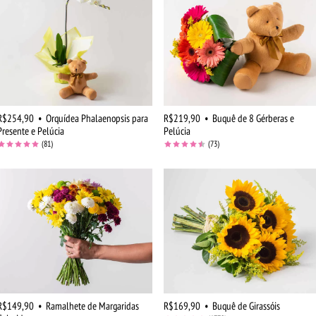
R$254,90
•
Orquídea Phalaenopsis para
R$219,90
•
Buquê de 8 Gérberas e
Presente e Pelúcia
Pelúcia
(81)
(73)
R$149,90
•
Ramalhete de Margaridas
R$169,90
•
Buquê de Girassóis