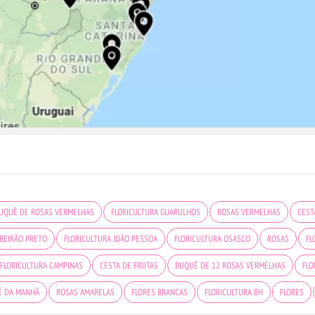
UQUÊ DE ROSAS VERMELHAS
FLORICULTURA GUARULHOS
ROSAS VERMELHAS
CEST
IBEIRÃO PRETO
FLORICULTURA JOÃO PESSOA
FLORICULTURA OSASCO
ROSAS
FL
FLORICULTURA CAMPINAS
CESTA DE FRUTAS
BUQUÊ DE 12 ROSAS VERMELHAS
FLO
É DA MANHÃ
ROSAS AMARELAS
FLORES BRANCAS
FLORICULTURA BH
FLORES