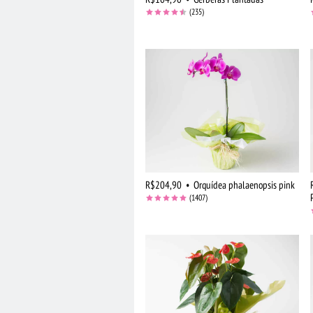
(235)
R$204,90
•
Orquídea phalaenopsis pink
(1407)