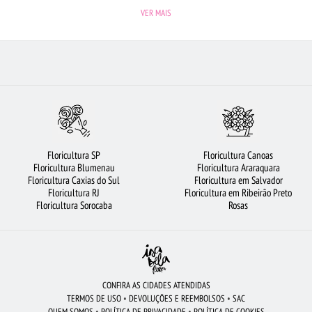
Í
FLORES COLORIDAS
FLORICULTURA BELÉM
LÍRIO
FLORICULTURA CURITIBA
VER MAIS
LÚCIA
BUQUÊ DE 20 ROSAS VERMELHAS
FLORICULTURA SANTO ANDRÉ
FLORICULTU
TURA UBERLÂNDIA
RAMALHETE DE FLORES
COROA DE FLORES
FLORICULTURA SALV
FLORES VERMELHAS
BUQUÊS DE FLORES
Floricultura SP
Floricultura Canoas
Floricultura Blumenau
Floricultura Araraquara
Floricultura Caxias do Sul
Floricultura em Salvador
Floricultura RJ
Floricultura em Ribeirão Preto
Floricultura Sorocaba
Rosas
CONFIRA AS CIDADES ATENDIDAS
TERMOS DE USO
•
DEVOLUÇÕES E REEMBOLSOS
•
SAC
QUEM SOMOS
•
POLÍTICA DE PRIVACIDADE
•
POLÍTICA DE COOKIES