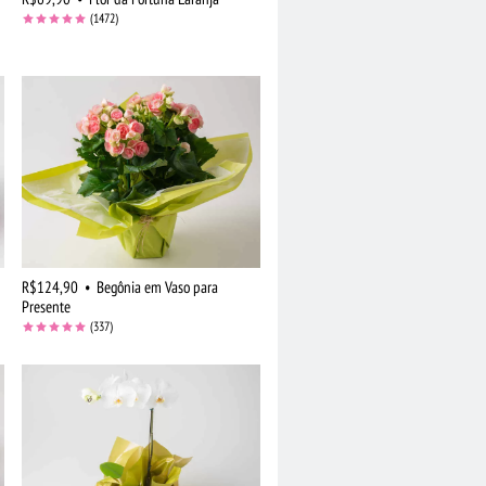
(1472)
R$124,90
•
Begônia em Vaso para
Presente
(337)