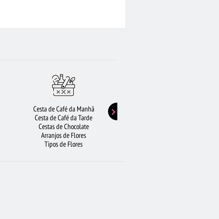
ROSAS BRANCAS
FLORICULTURA SP
RA BARUERI
CIDADES MAIS PROCURADAS
ADOR
FLORICULTURA GOIÂNIA
VIOLETA
Cesta de Café da Manhã
Buquê de Girassol
Cesta de Café da Tarde
Presentes de Aniversário
Cestas de Chocolate
Buquê de Rosas Vermelhas
Arranjos de Flores
Rosas Amarelas
Tipos de Flores
Lírios