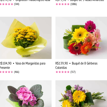
(544)
(1886)
R$104,90
•
Vaso de Margaridas para
R$139,90
•
Buquê de 8 Gérberas
Presente
Coloridas
(466)
(317)