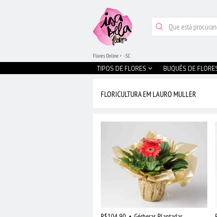
Flores Online
- SC
TIPOS DE FLORES
BUQUÊS DE FLORE
FLORICULTURA EM LAURO MULLER
R$104,90
•
Gérberas Plantadas