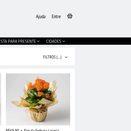
Ajuda
Entre
ESTA PARA PRESENTE
CIDADES
FILTROS
(...)
R$69,90
•
Flor da Fortuna Laranja