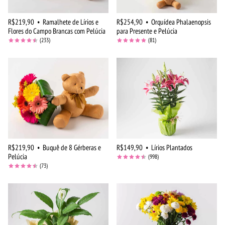
R$219,90
•
Ramalhete de Lírios e
R$254,90
•
Orquídea Phalaenopsis
Flores do Campo Brancas com Pelúcia
para Presente e Pelúcia
(233)
(81)
R$219,90
•
Buquê de 8 Gérberas e
R$149,90
•
Lírios Plantados
Pelúcia
(998)
(73)