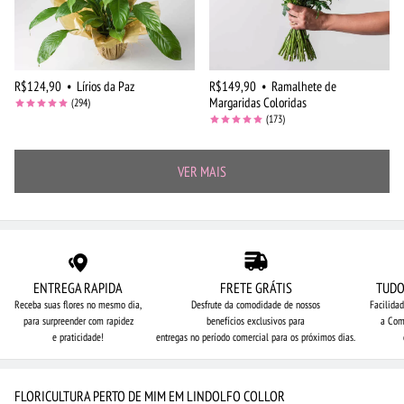
R$124,90
•
Lírios da Paz
R$149,90
•
Ramalhete de
Margaridas Coloridas
(294)
(173)
VER MAIS
ENTREGA RAPIDA
FRETE GRÁTIS
TUDO
Receba suas flores no mesmo dia,
Desfrute da comodidade de nossos
Facilida
para surpreender com rapidez
benefícios exclusivos para
a Com
e praticidade!
entregas no período comercial para os próximos dias.
FLORICULTURA PERTO DE MIM EM LINDOLFO COLLOR