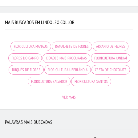
MAIS BUSCADOS EM LINDOLFO COLLOR
FLORICULTURA MANAUS
RAMALHETE DE FLORES
ARRANJO DE FLORES
FLORES DO CAMPO
CIDADES MAIS PROCURADAS
FLORICULTURA JUNDIAÍ
BUQUÊS DE FLORES
FLORICULTURA UBERLÂNDIA
CESTA DE CHOCOLATE
FLORICULTURA SALVADOR
FLORICULTURA SANTOS
CESTA DE CAFÉ DA MANHÃ
FLORICULTURA SP
FLORICULTURA NITERÓI
VER MAIS
BUQUÊ DE 12 ROSAS VERMELHAS
FLORICULTURA OSASCO
FLORICULTURA SANTO ANDRÉ
FLORICULTURA RJ
PALAVRAS MAIS BUSCADAS
BUQUÊ DE ROSAS VERMELHAS
ORQUÍDEAS
FLORES BRANCAS