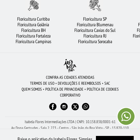
FLORICULTURA CURITIBA
FLORICULTURA BRASÍLIA
URSO DE PELÚCIA
FLORICULTURA SÃO BERNARDO DO CAMPO
FLORICULTURA GUARULHOS
Floricultura Curitiba
Floricultura SP
Floricultura Goiânia
Floricultura Blumenau
F
FLORICULTURA JOÃO PESSOA
FLORES
LÍRIO
Floricultura BH
Floricultura Caxias do Sul
F
Floricultura Fortaleza
Floricultura RJ
Flor
FLORICULTURA SÃO JOSÉ DOS CAMPOS
ROSAS
ROSAS BRANCAS
Floricultura Campinas
Floricultura Sorocaba
FLORICULTURA BH
FLORICULTURA BELÉM
FLORICULTURA BARUERI
MAIS BUSCADOS
COROA DE FLORES
FLORICULTURA RECIFE
VIOLETA
FLORICULTURA CAMPINAS
CESTA DE FRUTAS
FLORICULTURA GOIÂNIA
CONFIRA AS CIDADES ATENDIDAS
TERMOS DE USO
•
DEVOLUÇÕES E REEMBOLSOS
•
SAC
FLORICULTURA RIBEIRÃO PRETO
BUQUÊ DE 20 ROSAS VERMELHAS
QUEM SOMOS
•
POLÍTICA DE PRIVACIDADE
•
POLÍTICA DE COOKIES
CORPORATIVO
FLORICULTURA PORTO ALEGRE
FLORES COLORIDAS
ROSAS AMARELAS
FLORES VERMELHAS
FLORICULTURA FORTALEZA
ROSAS VERMELHAS
Isabela Flores Intermediações LTDA | CNPJ: 10.158.838/0001-61
Av Dona Gertrudes - Sala 2, 273 - Centro - São João da Boa Vista - SP - 13.870-110
Receba Ajuda Com Seu Pedido pelo WhatsApp: (19) 99150-8261
Baixe o aplicativo da Isabela Flores. Simples,