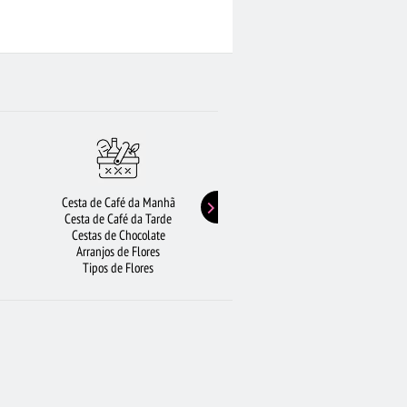
ANTO ANDRÉ
FLORICULTURA UBERLÂNDIA
LEGRE
ROSAS VERMELHAS
ULTURA JOÃO PESSOA
CESTA DE FRUTAS
Cesta de Café da Manhã
Buquê de Girassol
Cesta de Café da Tarde
Presentes de Aniversário
Cestas de Chocolate
Buquê de Rosas Vermelhas
Arranjos de Flores
Rosas Amarelas
Tipos de Flores
Lírios