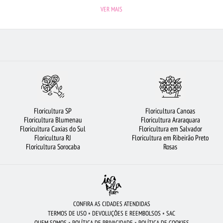
ESTA DE CHOCOLATE
BUQUÊS DE FLORES
FLORICULTURA NITERÓI
FLORICULTURA S
VER MAIS
CULTURA BELÉM
MAIS BUSCADOS
FLORICULTURA CAMPINAS
FLORICULTURA PORTO A
FLORICULTURA CURITIBA
FLORICULTURA RIBEIRÃO PRETO
FLORICULTURA RJ
FLORIC
BUQUÊ DE 12 ROSAS VERMELHAS
ROSAS
FLORICULTURA GOIÂNIA
Floricultura SP
Floricultura Canoas
Floricultura Blumenau
Floricultura Araraquara
Floricultura Caxias do Sul
Floricultura em Salvador
Floricultura RJ
Floricultura em Ribeirão Preto
Floricultura Sorocaba
Rosas
CONFIRA AS CIDADES ATENDIDAS
TERMOS DE USO
•
DEVOLUÇÕES E REEMBOLSOS
•
SAC
QUEM SOMOS
•
POLÍTICA DE PRIVACIDADE
•
POLÍTICA DE COOKIES