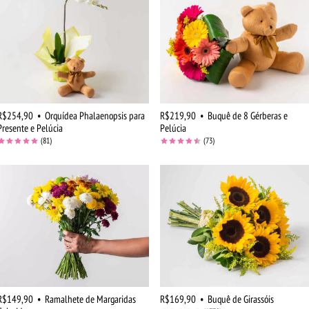
R$254,90
•
Orquídea Phalaenopsis para
R$219,90
•
Buquê de 8 Gérberas e
Presente e Pelúcia
Pelúcia
(81)
(73)
R$149,90
•
Ramalhete de Margaridas
R$169,90
•
Buquê de Girassóis