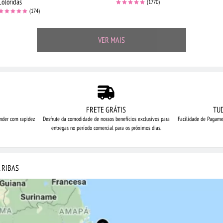
Coloridas
(1770)
(174)
VER MAIS
FRETE GRÁTIS
TU
nder com rapidez
Desfrute da comodidade de nossos
benefícios exclusivos para
Facilidade de Pagame
entregas no período comercial para os próximos dias.
 RIBAS