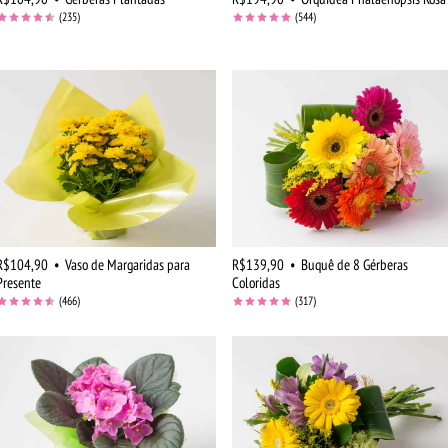
(235)
(544)
R$104,90
•
Vaso de Margaridas para
R$139,90
•
Buquê de 8 Gérberas
Presente
Coloridas
(466)
(317)