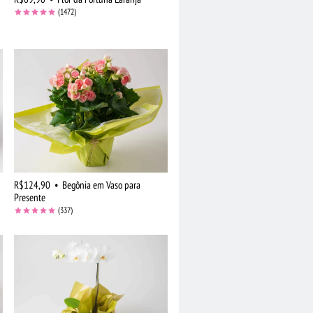
(1472)
R$124,90
•
Begônia em Vaso para
Presente
(337)