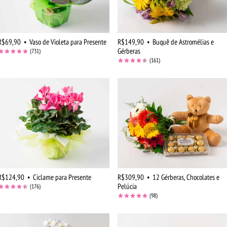
R$69,90
•
Vaso de Violeta para Presente
R$149,90
•
Buquê de Astromélias e
Gérberas
(731)
(161)
R$124,90
•
Ciclame para Presente
R$309,90
•
12 Gérberas, Chocolates e
Pelúcia
(176)
(98)