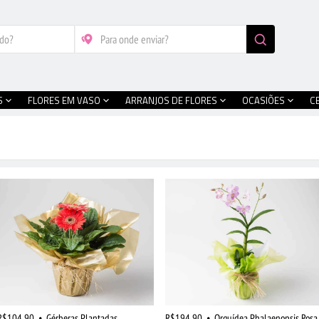
S
FLORES EM VASO
ARRANJOS DE FLORES
OCASIÕES
C
R$104,90
•
Gérberas Plantadas
R$194,90
•
Orquídea Phalaenopsis Rosa