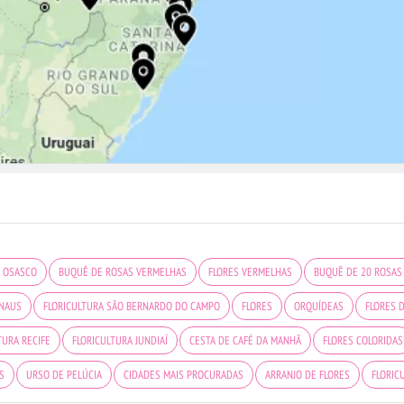
A OSASCO
BUQUÊ DE ROSAS VERMELHAS
FLORES VERMELHAS
BUQUÊ DE 20 ROSAS
ANAUS
FLORICULTURA SÃO BERNARDO DO CAMPO
FLORES
ORQUÍDEAS
FLORES 
TURA RECIFE
FLORICULTURA JUNDIAÍ
CESTA DE CAFÉ DA MANHÃ
FLORES COLORIDAS
S
URSO DE PELÚCIA
CIDADES MAIS PROCURADAS
ARRANJO DE FLORES
FLORIC