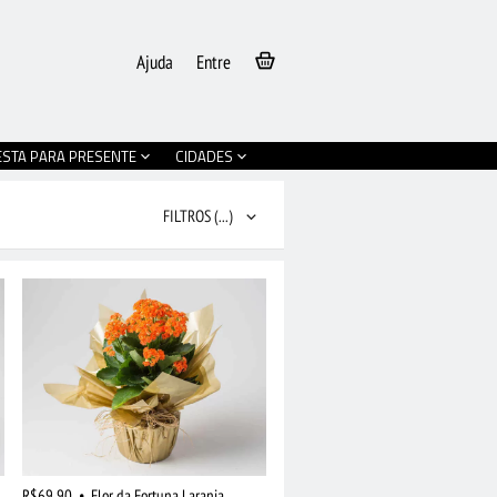
Ajuda
Entre
ESTA PARA PRESENTE
CIDADES
FILTROS
(...)
R$69,90
•
Flor da Fortuna Laranja