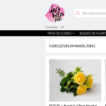
Flores Online
- PR
TIPOS DE FLORES
BUQUÊS DE FLORE
FLORICULTURA EM MANOEL RIBAS
R$79,90
•
Buquê de 3 Rosas Amarelas