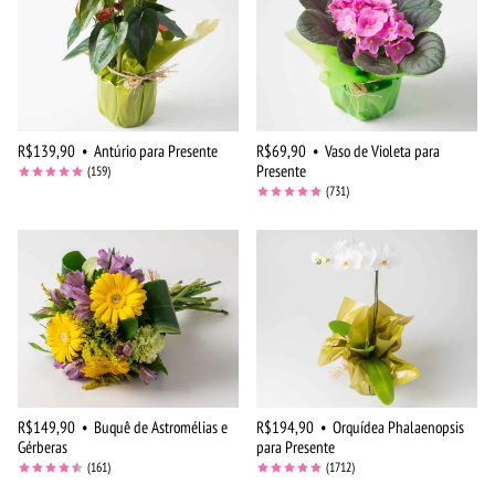
R$139,90
•
Antúrio para Presente
R$69,90
•
Vaso de Violeta para
Presente
(159)
(731)
R$149,90
•
Buquê de Astromélias e
R$194,90
•
Orquídea Phalaenopsis
Gérberas
para Presente
(161)
(1712)