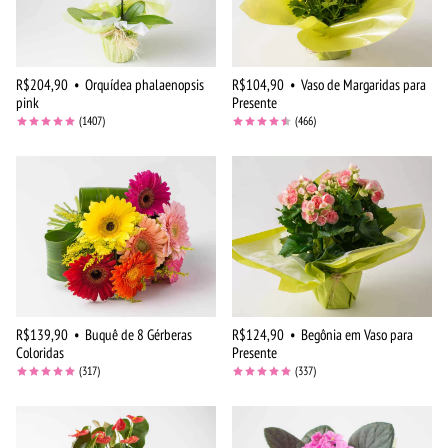
R$204,90
•
Orquídea phalaenopsis
R$104,90
•
Vaso de Margaridas para
pink
Presente
(1407)
(466)
R$139,90
•
Buquê de 8 Gérberas
R$124,90
•
Begônia em Vaso para
Coloridas
Presente
(317)
(337)