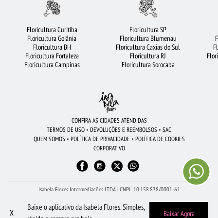
CESTA DE FRUTAS
FLORICULTURA BRASÍLIA
FLORICULTURA SALVADOR
FLORICULTURA OSASCO
CIDADES MAIS PROCURADAS
Floricultura Curitiba
Floricultura SP
Floricultura Goiânia
Floricultura Blumenau
F
BUQUÊ DE ROSAS VERMELHAS
ROSAS BRANCAS
Floricultura BH
Floricultura Caxias do Sul
F
Floricultura Fortaleza
Floricultura RJ
Flor
FLORICULTURA JOÃO PESSOA
BUQUÊ DE 20 ROSAS VERMELHAS
Floricultura Campinas
Floricultura Sorocaba
FLORICULTURA SANTO ANDRÉ
FLORICULTURA BH
FLORICULTURA RJ
FLORICULTURA SANTOS
LÍRIO
MAIS BUSCADOS
COROA DE FLORES
FLORICULTURA JUNDIAÍ
VIOLETA
FLORICULTURA MANAUS
CONFIRA AS CIDADES ATENDIDAS
TERMOS DE USO
•
DEVOLUÇÕES E REEMBOLSOS
•
SAC
FLORICULTURA NITERÓI
FLORES VERMELHAS
FLORICULTURA CURITIBA
QUEM SOMOS
•
POLÍTICA DE PRIVACIDADE
•
POLÍTICA DE COOKIES
CORPORATIVO
FLORES
FLORICULTURA GUARULHOS
ROSAS AMARELAS
CESTA DE CAFÉ DA MANHÃ
FLORICULTURA SP
FLORICULTURA PORTO ALEGRE
FLORICULTURA GOIÂNIA
ORQUÍDEAS
Isabela Flores Intermediações LTDA | CNPJ: 10.158.838/0001-61
Av Dona Gertrudes - Sala 2, 273 - Centro - São João da Boa Vista - SP - 13.870-110
Baixe o aplicativo da Isabela Flores. Simples,
CESTA DE CHOCOLATE
Peça pelo WhatsApp: (19) 98605-1504
X
Baixar Agora