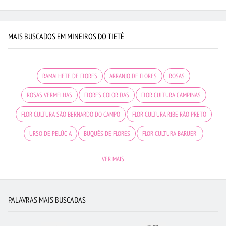
MAIS BUSCADOS EM MINEIROS DO TIETÊ
RAMALHETE DE FLORES
ARRANJO DE FLORES
ROSAS
ROSAS VERMELHAS
FLORES COLORIDAS
FLORICULTURA CAMPINAS
FLORICULTURA SÃO BERNARDO DO CAMPO
FLORICULTURA RIBEIRÃO PRETO
URSO DE PELÚCIA
BUQUÊS DE FLORES
FLORICULTURA BARUERI
FLORES BRANCAS
BUQUÊ DE 12 ROSAS VERMELHAS
VER MAIS
FLORICULTURA FORTALEZA
FLORICULTURA UBERLÂNDIA
FLORICULTURA BELÉM
FLORICULTURA RECIFE
PALAVRAS MAIS BUSCADAS
FLORICULTURA SÃO JOSÉ DOS CAMPOS
FLORES DO CAMPO