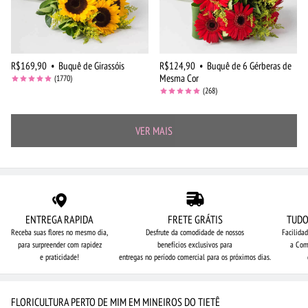
R$169,90
•
Buquê de Girassóis
R$124,90
•
Buquê de 6 Gérberas de
Mesma Cor
(1770)
(268)
VER MAIS
ENTREGA RAPIDA
FRETE GRÁTIS
TUDO
Receba suas flores no mesmo dia,
Desfrute da comodidade de nossos
Facilida
para surpreender com rapidez
benefícios exclusivos para
a Com
e praticidade!
entregas no período comercial para os próximos dias.
FLORICULTURA PERTO DE MIM EM MINEIROS DO TIETÊ