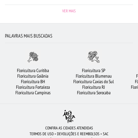
FLORICULTURA SÃO BERNARDO DO CAMPO
FLORICULTURA RECIFE
VER MAIS
RAMALHETE DE FLORES
BUQUÊ DE ROSAS VERMELHAS
FLORICULTURA RIBEIRÃO PRETO
VIOLETA
ROSAS AMARELAS
PALAVRAS MAIS BUSCADAS
BUQUÊ DE 12 ROSAS VERMELHAS
FLORICULTURA RJ
ARRANJO DE FLORES
FLORICULTURA BARUERI
FLORICULTURA CURITIBA
CESTA DE CAFÉ DA MANHÃ
FLORICULTURA JUNDIAÍ
Floricultura Curitiba
Floricultura SP
Floricultura Goiânia
Floricultura Blumenau
F
FLORICULTURA UBERLÂNDIA
FLORICULTURA GOIÂNIA
Floricultura BH
Floricultura Caxias do Sul
F
Floricultura Fortaleza
Floricultura RJ
Flor
FLORICULTURA SANTOS
FLORES VERMELHAS
ROSAS VERMELHAS
Floricultura Campinas
Floricultura Sorocaba
ROSAS
MAIS BUSCADOS
FLORICULTURA NITERÓI
URSO DE PELÚCIA
FLORES BRANCAS
FLORICULTURA GUARULHOS
FLORICULTURA OSASCO
FLORICULTURA CAMPINAS
FLORES COLORIDAS
ROSAS BRANCAS
CONFIRA AS CIDADES ATENDIDAS
TERMOS DE USO
•
DEVOLUÇÕES E REEMBOLSOS
•
SAC
FLORICULTURA SALVADOR
CESTA DE CHOCOLATE