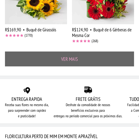
R$169,90
•
Buquê de Girassóis
R$124,90
•
Buquê de 6 Gérberas de
Mesma Cor
(1770)
(268)
VER MAIS
ENTREGA RAPIDA
FRETE GRÁTIS
TUDO
Receba suas flores no mesmo dia,
Desfrute da comodidade de nossos
Facilida
para surpreender com rapidez
benefícios exclusivos para
a Com
e praticidade!
entregas no período comercial para os próximos dias.
FLORICULTURA PERTO DE MIM EM MONTE APRAZÍVEL