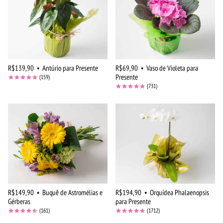
R$139,90
•
Antúrio para Presente
R$69,90
•
Vaso de Violeta para
Presente
(159)
(731)
R$149,90
•
Buquê de Astromélias e
R$194,90
•
Orquídea Phalaenopsis
Gérberas
para Presente
(161)
(1712)