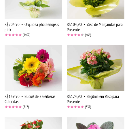
R$204,90
•
Orquídea phalaenopsis
R$104,90
•
Vaso de Margaridas para
pink
Presente
(1407)
(466)
R$139,90
•
Buquê de 8 Gérberas
R$124,90
•
Begônia em Vaso para
Coloridas
Presente
(317)
(337)