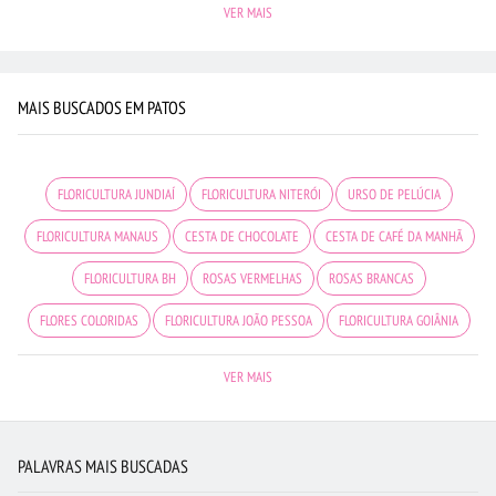
VER MAIS
MAIS BUSCADOS EM PATOS
FLORICULTURA JUNDIAÍ
FLORICULTURA NITERÓI
URSO DE PELÚCIA
FLORICULTURA MANAUS
CESTA DE CHOCOLATE
CESTA DE CAFÉ DA MANHÃ
FLORICULTURA BH
ROSAS VERMELHAS
ROSAS BRANCAS
FLORES COLORIDAS
FLORICULTURA JOÃO PESSOA
FLORICULTURA GOIÂNIA
FLORICULTURA PORTO ALEGRE
FLORICULTURA CURITIBA
VER MAIS
FLORICULTURA OSASCO
FLORICULTURA SANTO ANDRÉ
BUQUÊ DE 12 ROSAS VERMELHAS
FLORICULTURA BRASÍLIA
FLORES
PALAVRAS MAIS BUSCADAS
ROSAS
FLORICULTURA SÃO JOSÉ DOS CAMPOS