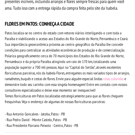
presentes incríveis, incluindo arranjos e flores sempre frescas para quem você
ama. Tudo isso com a entrega rápida da compra feita pelo site da Isabela.
FLORES EM PATOS: CONHEÇA A CIDADE
Patos localiza-se no centro do estado com vetores viários interligando-o com toda a
Paraíba e viabilizando o acesso aos Estados do Rio Grande do Norte, Pernambuco e Ceará.
Sua importância geoeconômica próxima ao centro geográfico da Paraíba lhe concede
condições para centralizar as atividades econômicas de produção e de comercialização.
Polariza geograficamente cerca de 70 municípios dos Estados do Rio Grande do Norte,
Pernambuco e da própria Paraíba atingindo um raio de 170 km, totalizando uma
população superior a 700 mil pessoas. Aqui na "Capital do Sertão", através excelentes
floriculturas parceiras, nós da Isabela Flores, entregamos os mais variados tipos de arranjos,
ramalhetes, buquês e cestas de flores. Envie para alguém especial lindas
rosas coloridas
e
demonstre todo seu carinho com essa singela homenagem! Entre em contato com nossos
consultores especializados e deixe esse momento ser inesquecível!
Temos floriculturas em Patos localizadas estrategicamente para que as flores cheguem
fresquinhas. Veja o endereço de algumas de nossas floriculturas parceiras:
- Rua Antonio Goncalves - Jatoba, Patos - PB
- Rua Pedro David - Monte Castelo, Patos - PB
- Rua Presidente Floriano Peixoto - Centro, Patos - PB