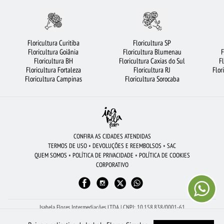
FLORICULTURA SÃO BERNARDO DO CAMPO
FLORICULTURA RECIFE
FLORICULTURA CAMPINAS
FLORICULTURA SP
MAIS BUSCADOS
Floricultura Curitiba
Floricultura SP
Floricultura Goiânia
Floricultura Blumenau
F
BUQUÊ DE 20 ROSAS VERMELHAS
CIDADES MAIS PROCURADAS
Floricultura BH
Floricultura Caxias do Sul
F
Floricultura Fortaleza
Floricultura RJ
Flor
FLORICULTURA SALVADOR
BUQUÊ DE ROSAS VERMELHAS
ROSAS AMARELAS
Floricultura Campinas
Floricultura Sorocaba
FLORICULTURA FORTALEZA
RAMALHETE DE FLORES
FLORICULTURA BARUERI
FLORICULTURA SANTOS
COROA DE FLORES
FLORICULTURA BELÉM
VIOLETA
CESTA DE FRUTAS
FLORICULTURA GUARULHOS
CONFIRA AS CIDADES ATENDIDAS
TERMOS DE USO
•
DEVOLUÇÕES E REEMBOLSOS
•
SAC
FLORES BRANCAS
FLORICULTURA UBERLÂNDIA
ARRANJO DE FLORES
QUEM SOMOS
•
POLÍTICA DE PRIVACIDADE
•
POLÍTICA DE COOKIES
CORPORATIVO
LÍRIO
FLORICULTURA RJ
FLORES DO CAMPO
FLORES VERMELHAS
BUQUÊS DE FLORES
FLORICULTURA RIBEIRÃO PRETO
ORQUÍDEAS
Isabela Flores Intermediações LTDA | CNPJ: 10.158.838/0001-61
Av Dona Gertrudes - Sala 2, 273 - Centro - São João da Boa Vista - SP - 13.870-110