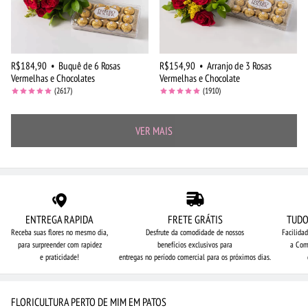
R$184,90
•
Buquê de 6 Rosas
R$154,90
•
Arranjo de 3 Rosas
Vermelhas e Chocolates
Vermelhas e Chocolate
(2617)
(1910)
VER MAIS
ENTREGA RAPIDA
FRETE GRÁTIS
TUDO
Receba suas flores no mesmo dia,
Desfrute da comodidade de nossos
Facilida
para surpreender com rapidez
benefícios exclusivos para
a Com
e praticidade!
entregas no período comercial para os próximos dias.
FLORICULTURA PERTO DE MIM EM PATOS