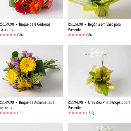
R$139,90
•
Buquê de 8 Gérberas
R$124,90
•
Begônia em Vaso para
Coloridas
Presente
(316)
(336)
R$149,90
•
Buquê de Astromélias e
R$194,90
•
Orquídea Phalaenopsis para
Gérberas
Presente
(161)
(1710)