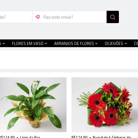
S
FLORES EM VASO
ARRANJOS DE FLORES
OCASIÕES
C
R$124,90
•
Lírios da Paz
R$124,90
•
Buquê de 6 Gérberas de