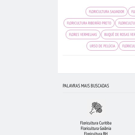
FLORICULTURA SALVADOR
FL
FLORICULTURA RIBEIRÃO PRETO
FLORICULTU
FLORES VERMELHAS
BUQUÊ DE ROSAS VE
URSO DE PELÚCIA
FLORICU
FLORICULTURA SÃO BERNARDO DO 
CESTA DE CHOCOLATE
FLORICULTURA
FLORICULTURA SP
VIOLETA
FLO
PALAVRAS MAIS BUSCADAS
Floricultura Curitiba
Floricultura Goiânia
Floricultura BH