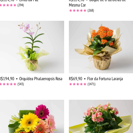
Mesma Cor
(294)
(268)
R$194,90
•
Orquídea Phalaenopsis Rosa
R$69,90
•
Flor da Fortuna Laranja
(543)
(1471)