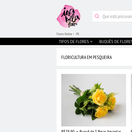
Flores Online
- PE
TIPOS DE FLORES
BUQUÊS DE FLORE
FLORICULTURA EM PESQUEIRA
R$79,90
•
Buquê de 3 Rosas Amarelas