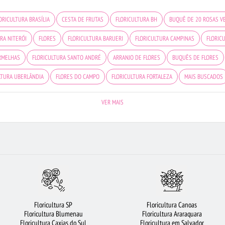
ORICULTURA BRASÍLIA
CESTA DE FRUTAS
FLORICULTURA BH
BUQUÊ DE 20 ROSAS V
RA NITERÓI
FLORES
FLORICULTURA BARUERI
FLORICULTURA CAMPINAS
FLORIC
RMELHAS
FLORICULTURA SANTO ANDRÉ
ARRANJO DE FLORES
BUQUÊS DE FLORES
LTURA UBERLÂNDIA
FLORES DO CAMPO
FLORICULTURA FORTALEZA
MAIS BUSCADOS
CAMPO
ROSAS VERMELHAS
CESTA DE CAFÉ DA MANHÃ
FLORICULTURA GUARULHOS
VER MAIS
 OSASCO
FLORICULTURA JUNDIAÍ
ROSAS
BUQUÊ DE 12 ROSAS VERMELHAS
FLO
RICULTURA SÃO JOSÉ DOS CAMPOS
FLORICULTURA SANTOS
FLORES BRANCAS
FLORI
RAMALHETE DE FLORES
FLORICULTURA PORTO ALEGRE
LÍRIO
FLORICULTURA BELÉM
Floricultura SP
Floricultura Canoas
Floricultura Blumenau
Floricultura Araraquara
Floricultura Caxias do Sul
Floricultura em Salvador