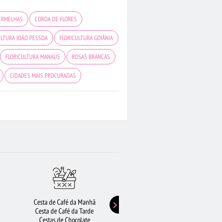
ERMELHAS
COROA DE FLORES
ULTURA JOÃO PESSOA
FLORICULTURA GOIÂNIA
FLORICULTURA MANAUS
ROSAS BRANCAS
CIDADES MAIS PROCURADAS
ORQUÍDEAS
ROSAS AMARELAS
RICULTURA RJ
FLORICULTURA CURITIBA
CULTURA RECIFE
FLORES COLORIDAS
Cesta de Café da Manhã
Buquê de Girassol
Cesta de Café da Tarde
Presentes de Aniversário
Cestas de Chocolate
Buquê de Rosas Vermelhas