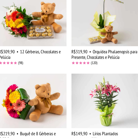
R$309,90
•
12 Gérberas, Chocolates e
R$319,90
•
Orquídea Phalaenopsis para
Pelúcia
Presente, Chocolates e Pelúcia
(98)
(120)
R$219,90
•
Buquê de 8 Gérberas e
R$149,90
•
Lírios Plantados