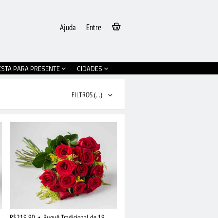
Ajuda
Entre
ESTA PARA PRESENTE
CIDADES
FILTROS
(...)
R$219,90
•
Buquê Tradicional de 19