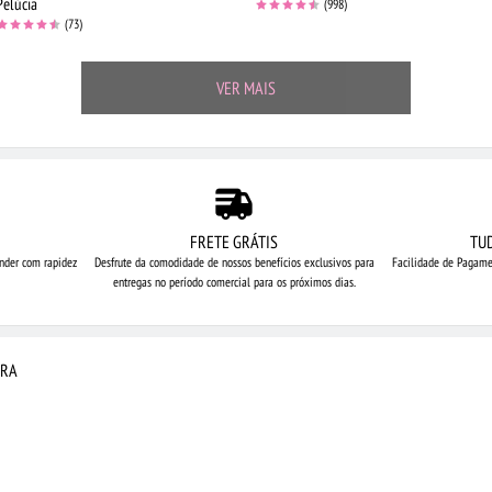
Pelúcia
(998)
(73)
VER MAIS
FRETE GRÁTIS
TU
nder com rapidez
Desfrute da comodidade de nossos
benefícios exclusivos para
Facilidade de Pagame
entregas no período comercial para os próximos dias.
IRA