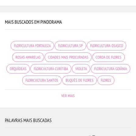
MAIS BUSCADOS EM PINDORAMA
FLORICULTURA FORTALEZA
FLORICULTURA SP
FLORICULTURA OSASCO
ROSAS AMARELAS
CIDADES MAIS PROCURADAS
COROA DE FLORES
ORQUÍDEAS
FLORICULTURA CURITIBA
VIOLETA
FLORICULTURA GOIÂNIA
FLORICULTURA SANTOS
BUQUÊS DE FLORES
FLORES
FLORICULTURA RIBEIRÃO PRETO
FLORES BRANCAS
FLORICULTURA BARUERI
VER MAIS
FLORICULTURA SALVADOR
FLORICULTURA GUARULHOS
MAIS BUSCADOS
BUQUÊ DE 12 ROSAS VERMELHAS
FLORICULTURA RJ
PALAVRAS MAIS BUSCADAS
RAMALHETE DE FLORES
CESTA DE CHOCOLATE
FLORES DO CAMPO