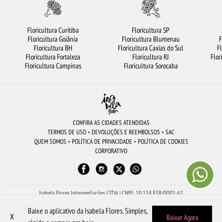
BUQUÊ DE ROSAS VERMELHAS
ROSAS VERMELHAS
FLORICULTURA MANAUS
LÍRIO
ARRANJO DE FLORES
FLORICULTURA SÃO BERNARDO DO CAMPO
Floricultura Curitiba
Floricultura SP
Floricultura Goiânia
Floricultura Blumenau
F
FLORICULTURA CAMPINAS
FLORICULTURA JUNDIAÍ
FLORICULTURA BRASÍLIA
Floricultura BH
Floricultura Caxias do Sul
F
Floricultura Fortaleza
Floricultura RJ
Flor
URSO DE PELÚCIA
CESTA DE FRUTAS
FLORICULTURA PORTO ALEGRE
Floricultura Campinas
Floricultura Sorocaba
ROSAS
FLORICULTURA JOÃO PESSOA
CESTA DE CAFÉ DA MANHÃ
FLORICULTURA NITERÓI
FLORICULTURA SÃO JOSÉ DOS CAMPOS
FLORICULTURA RECIFE
FLORICULTURA SANTO ANDRÉ
FLORICULTURA BELÉM
CONFIRA AS CIDADES ATENDIDAS
TERMOS DE USO
•
DEVOLUÇÕES E REEMBOLSOS
•
SAC
ROSAS BRANCAS
FLORICULTURA BH
FLORES VERMELHAS
QUEM SOMOS
•
POLÍTICA DE PRIVACIDADE
•
POLÍTICA DE COOKIES
CORPORATIVO
FLORICULTURA UBERLÂNDIA
BUQUÊ DE 20 ROSAS VERMELHAS
FLORES COLORIDAS
Isabela Flores Intermediações LTDA | CNPJ: 10.158.838/0001-61
Av Dona Gertrudes - Sala 2, 273 - Centro - São João da Boa Vista - SP - 13.870-110
Baixe o aplicativo da Isabela Flores. Simples,
Peça pelo WhatsApp: (19) 98605-1504
X
Baixar Agora