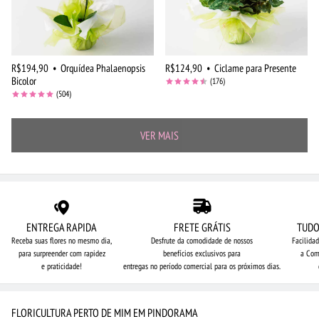
R$194,90
•
Orquídea Phalaenopsis
R$124,90
•
Ciclame para Presente
Bicolor
(176)
(504)
VER MAIS
ENTREGA RAPIDA
FRETE GRÁTIS
TUDO
Receba suas flores no mesmo dia,
Desfrute da comodidade de nossos
Facilida
para surpreender com rapidez
benefícios exclusivos para
a Com
e praticidade!
entregas no período comercial para os próximos dias.
FLORICULTURA PERTO DE MIM EM PINDORAMA