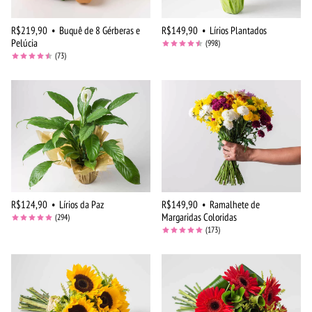
R$219,90
•
Buquê de 8 Gérberas e
R$149,90
•
Lírios Plantados
Pelúcia
(998)
(73)
R$124,90
•
Lírios da Paz
R$149,90
•
Ramalhete de
Margaridas Coloridas
(294)
(173)