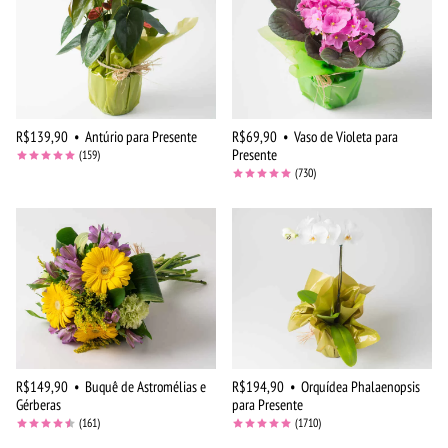
R$139,90
•
Antúrio para Presente
R$69,90
•
Vaso de Violeta para
Presente
(159)
(730)
R$149,90
•
Buquê de Astromélias e
R$194,90
•
Orquídea Phalaenopsis
Gérberas
para Presente
(161)
(1710)