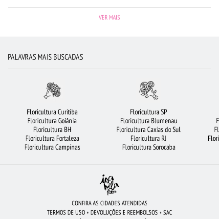
FLORICULTURA UBERLÂNDIA
CESTA DE FRUTAS
FLORES DO CAMPO
VER MAIS
CESTA DE CAFÉ DA MANHÃ
RAMALHETE DE FLORES
ORQUÍDEAS
ROSAS VERMELHAS
CIDADES MAIS PROCURADAS
FLORICULTURA RECIFE
PALAVRAS MAIS BUSCADAS
FLORICULTURA CAMPINAS
CESTA DE CHOCOLATE
FLORICULTURA NITERÓI
BUQUÊ DE 12 ROSAS VERMELHAS
FLORICULTURA BRASÍLIA
FLORICULTURA MANAUS
FLORICULTURA SALVADOR
FLORES
Floricultura Curitiba
Floricultura SP
Floricultura Goiânia
Floricultura Blumenau
F
FLORICULTURA BH
FLORICULTURA SP
FLORICULTURA OSASCO
Floricultura BH
Floricultura Caxias do Sul
F
Floricultura Fortaleza
Floricultura RJ
Flor
FLORICULTURA PORTO ALEGRE
VIOLETA
MAIS BUSCADOS
Floricultura Campinas
Floricultura Sorocaba
FLORICULTURA CURITIBA
LÍRIO
FLORICULTURA GUARULHOS
ROSAS BRANCAS
FLORICULTURA SANTOS
FLORICULTURA RIBEIRÃO PRETO
FLORICULTURA BARUERI
ROSAS AMARELAS
BUQUÊ DE ROSAS VERMELHAS
CONFIRA AS CIDADES ATENDIDAS
TERMOS DE USO
•
DEVOLUÇÕES E REEMBOLSOS
•
SAC
FLORICULTURA BELÉM
BUQUÊS DE FLORES
FLORICULTURA JUNDIAÍ