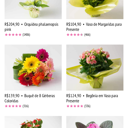
R$204,90
•
Orquídea phalaenopsis
R$104,90
•
Vaso de Margaridas para
pink
Presente
(1406)
(466)
R$139,90
•
Buquê de 8 Gérberas
R$124,90
•
Begônia em Vaso para
Coloridas
Presente
(316)
(336)