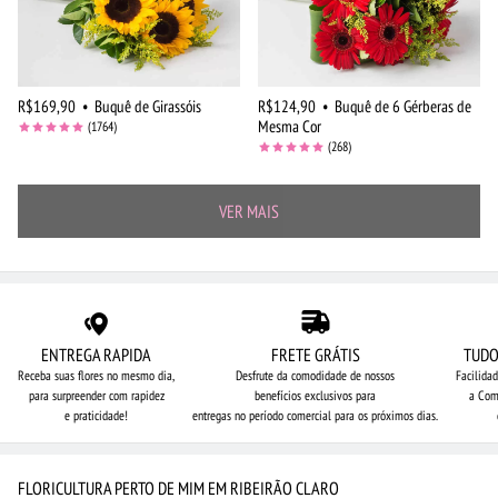
R$169,90
•
Buquê de Girassóis
R$124,90
•
Buquê de 6 Gérberas de
Mesma Cor
(1764)
(268)
VER MAIS
ENTREGA RAPIDA
FRETE GRÁTIS
TUDO
Receba suas flores no mesmo dia,
Desfrute da comodidade de nossos
Facilida
para surpreender com rapidez
benefícios exclusivos para
a Com
e praticidade!
entregas no período comercial para os próximos dias.
FLORICULTURA PERTO DE MIM EM RIBEIRÃO CLARO