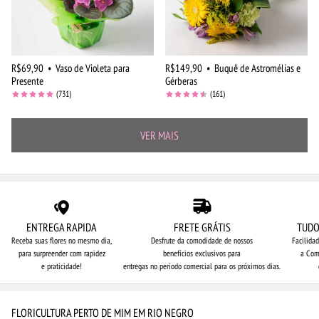
R$69,90
•
Vaso de Violeta para
R$149,90
•
Buquê de Astromélias e
Presente
Gérberas
(731)
(161)
VER MAIS
ENTREGA RAPIDA
FRETE GRÁTIS
TUDO
Receba suas flores no mesmo dia,
Desfrute da comodidade de nossos
Facilida
para surpreender com rapidez
benefícios exclusivos para
a Com
e praticidade!
entregas no período comercial para os próximos dias.
FLORICULTURA PERTO DE MIM EM RIO NEGRO