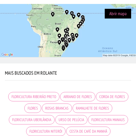
Abrir mapa
MAIS BUSCADOS EM ROLANTE
FLORICULTURA RIBEIRÃO PRETO
ARRANJO DE FLORES
COROA DE FLORES
FLORES
ROSAS BRANCAS
RAMALHETE DE FLORES
FLORICULTURA UBERLÂNDIA
URSO DE PELÚCIA
FLORICULTURA MANAUS
FLORICULTURA NITERÓI
CESTA DE CAFÉ DA MANHÃ