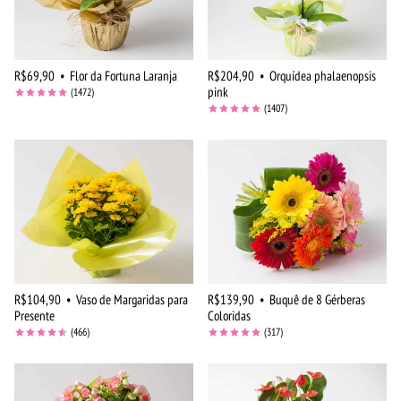
R$69,90
•
Flor da Fortuna Laranja
R$204,90
•
Orquídea phalaenopsis
pink
(1472)
(1407)
R$104,90
•
Vaso de Margaridas para
R$139,90
•
Buquê de 8 Gérberas
Presente
Coloridas
(466)
(317)