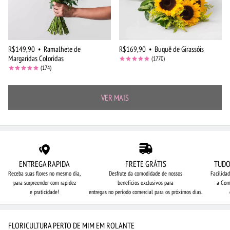
R$149,90
•
Ramalhete de
R$169,90
•
Buquê de Girassóis
Margaridas Coloridas
(1770)
(174)
VER MAIS
ENTREGA RAPIDA
FRETE GRÁTIS
TUDO
Receba suas flores no mesmo dia,
Desfrute da comodidade de nossos
Facilida
para surpreender com rapidez
benefícios exclusivos para
a Com
e praticidade!
entregas no período comercial para os próximos dias.
FLORICULTURA PERTO DE MIM EM ROLANTE