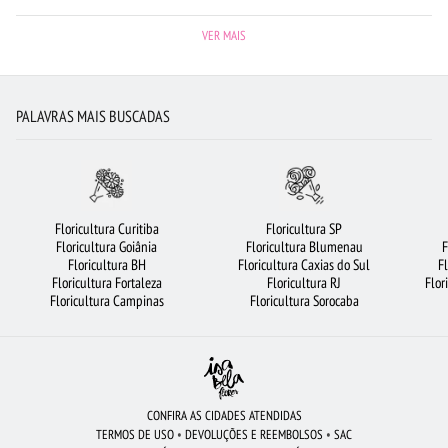
FLORICULTURA GUARULHOS
FLORICULTURA BH
ROSAS AMARELAS
VER MAIS
FLORICULTURA SÃO BERNARDO DO CAMPO
FLORICULTURA SP
BUQUÊ DE ROSAS VERMELHAS
MAIS BUSCADOS
PALAVRAS MAIS BUSCADAS
BUQUÊ DE 12 ROSAS VERMELHAS
FLORICULTURA FORTALEZA
FLORICULTURA CAMPINAS
FLORICULTURA BELÉM
VIOLETA
ORQUÍDEAS
FLORICULTURA SANTO ANDRÉ
FLORICULTURA SALVADOR
ROSAS VERMELHAS
Floricultura Curitiba
Floricultura SP
Floricultura Goiânia
Floricultura Blumenau
F
CESTA DE CHOCOLATE
BUQUÊS DE FLORES
FLORICULTURA PORTO ALEGRE
Floricultura BH
Floricultura Caxias do Sul
F
Floricultura Fortaleza
Floricultura RJ
Flor
LÍRIO
FLORICULTURA SANTOS
FLORES BRANCAS
Floricultura Campinas
Floricultura Sorocaba
FLORICULTURA BARUERI
BUQUÊ DE 20 ROSAS VERMELHAS
ROSAS
FLORICULTURA RECIFE
CIDADES MAIS PROCURADAS
FLORICULTURA BRASÍLIA
FLORICULTURA OSASCO
FLORICULTURA GOIÂNIA
CONFIRA AS CIDADES ATENDIDAS
TERMOS DE USO
•
DEVOLUÇÕES E REEMBOLSOS
•
SAC
FLORES COLORIDAS
FLORICULTURA JOÃO PESSOA
CESTA DE FRUTAS