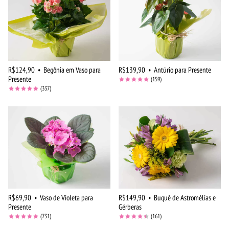
R$124,90
•
Begônia em Vaso para
R$139,90
•
Antúrio para Presente
Presente
(159)
(337)
R$69,90
•
Vaso de Violeta para
R$149,90
•
Buquê de Astromélias e
Presente
Gérberas
(731)
(161)