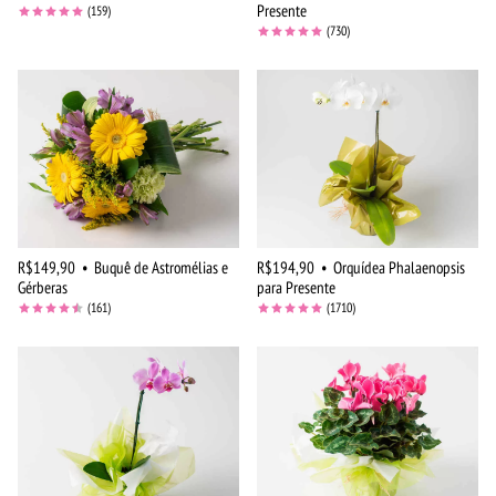
Presente
(159)
(730)
R$149,90
•
Buquê de Astromélias e
R$194,90
•
Orquídea Phalaenopsis
Gérberas
para Presente
(161)
(1710)