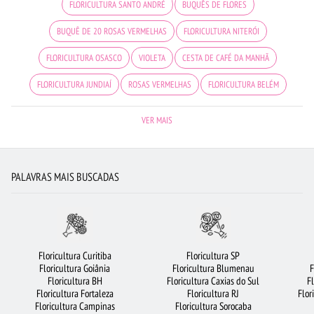
FLORICULTURA SANTO ANDRÉ
BUQUÊS DE FLORES
BUQUÊ DE 20 ROSAS VERMELHAS
FLORICULTURA NITERÓI
FLORICULTURA OSASCO
VIOLETA
CESTA DE CAFÉ DA MANHÃ
FLORICULTURA JUNDIAÍ
ROSAS VERMELHAS
FLORICULTURA BELÉM
ROSAS AMARELAS
FLORICULTURA JOÃO PESSOA
VER MAIS
BUQUÊ DE ROSAS VERMELHAS
LÍRIO
FLORICULTURA SALVADOR
CIDADES MAIS PROCURADAS
FLORICULTURA CAMPINAS
PALAVRAS MAIS BUSCADAS
FLORICULTURA FORTALEZA
ORQUÍDEAS
FLORES VERMELHAS
FLORICULTURA UBERLÂNDIA
MAIS BUSCADOS
FLORICULTURA RECIFE
FLORICULTURA CURITIBA
ROSAS BRANCAS
FLORICULTURA BARUERI
Floricultura Curitiba
Floricultura SP
Floricultura Goiânia
Floricultura Blumenau
F
FLORES DO CAMPO
FLORES BRANCAS
FLORES
FLORICULTURA GOIÂNIA
Floricultura BH
Floricultura Caxias do Sul
F
Floricultura Fortaleza
Floricultura RJ
Flor
CESTA DE CHOCOLATE
FLORICULTURA GUARULHOS
ARRANJO DE FLORES
Floricultura Campinas
Floricultura Sorocaba