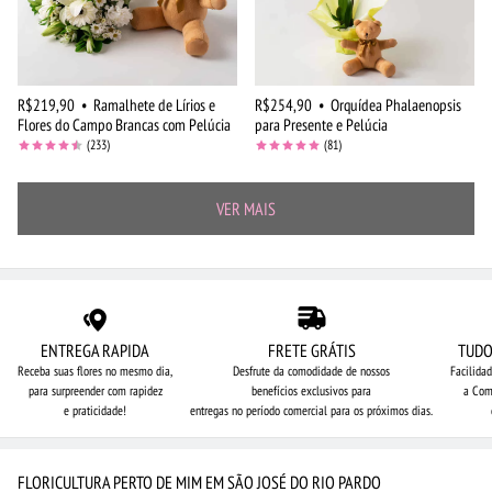
R$219,90
•
Ramalhete de Lírios e
R$254,90
•
Orquídea Phalaenopsis
Flores do Campo Brancas com Pelúcia
para Presente e Pelúcia
(233)
(81)
VER MAIS
ENTREGA RAPIDA
FRETE GRÁTIS
TUDO
Receba suas flores no mesmo dia,
Desfrute da comodidade de nossos
Facilida
para surpreender com rapidez
benefícios exclusivos para
a Com
e praticidade!
entregas no período comercial para os próximos dias.
FLORICULTURA PERTO DE MIM EM SÃO JOSÉ DO RIO PARDO